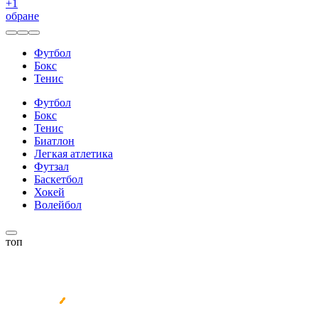
+
1
обране
Футбол
Бокс
Тенис
Футбол
Бокс
Тенис
Биатлон
Легкая атлетика
Футзал
Баскетбол
Хокей
Волейбол
топ