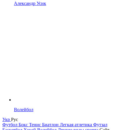
Александр Усик
Волейбол
Укр
Рус
Футбол
Бокс
Тенис
Биатлон
Легкая атлетика
Футзал
Баскетбол
Хокей
Волейбол
Другие виды спорта
Сайт