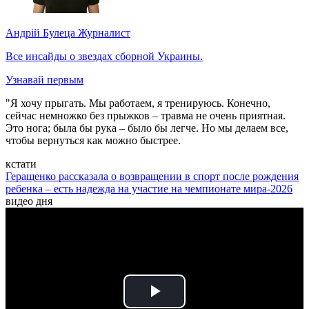
Андрій Булеца
Журналист
Все инсайды о звездах сборной Украины.
Узнавай первым
"Я хочу прыгать. Мы работаем, я тренируюсь. Конечно,
сейчас немножко без прыжков – травма не очень приятная.
Это нога; была бы рука – было бы легче. Но мы делаем все,
чтобы вернуться как можно быстрее.
кстати
Геращенко рассказала о возвращении в спорт после рождения
ребенка – есть надежда на участие на чемпионате мира-2026
видео дня
Play