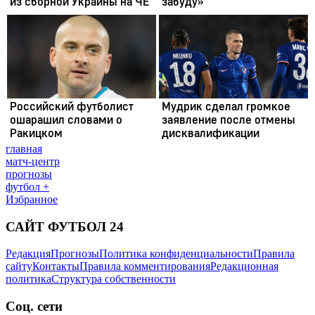
главная
матч-центр
прогнозы
футбол +
Избранное
САЙТ ФУТБОЛ 24
Редакция
Прогнозы
Политика конфиденциальности
Правила
сайту
Контакты
Правила комментирования
Редакционная
политика
Структура собственности
Соц. сети