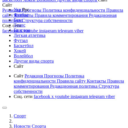
Сайт
Укр
Рус
Редакция
Прогнозы
Политика конфиденциальности
Правила
Футбол
сайту
Контакты
Правила комментирования
Редакционная
Бокс
политика
Структура собственности
Тенис
Соц. сети
Биатлон
facebook
x
youtube
instagram
telegram
viber
Легкая атлетика
Футзал
Баскетбол
Хокей
Волейбол
Другие виды спорта
Сайт
Сайт
Редакция
Прогнозы
Политика
конфиденциальности
Правила сайту
Контакты
Правила
комментирования
Редакционная политика
Структура
собственности
Соц. сети
facebook
x
youtube
instagram
telegram
viber
Спорт
Новости Cпорта