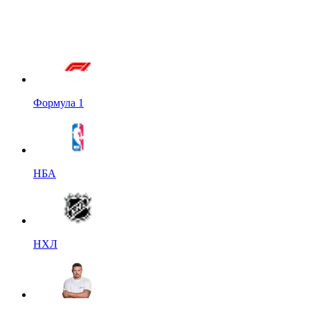
Формула 1
НБА
НХЛ