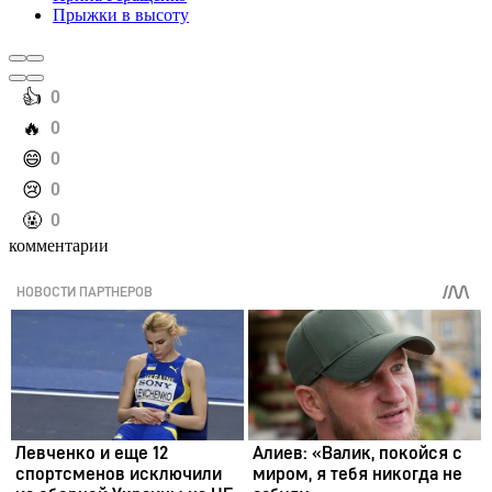
Прыжки в высоту
️👍
0
️🔥
0
️😄
0
️😢
0
️🤬
0
комментарии