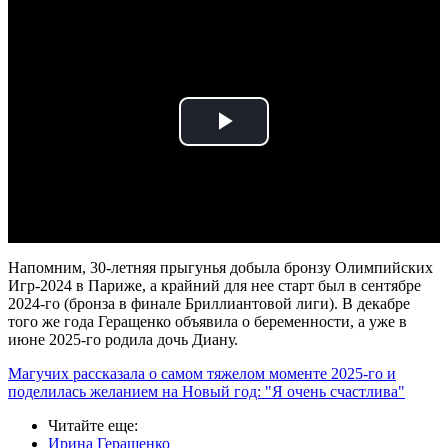
Play
Video
Напомним, 30-летняя прыгунья добыла бронзу Олимпийских
Игр-2024 в Париже, а крайний для нее старт был в сентябре
2024-го (бронза в финале Бриллиантовой лиги). В декабре
того же года Геращенко объявила о беременности, а уже в
июне 2025-го родила дочь Диану.
Магучих рассказала о самом тяжелом моменте 2025-го и
поделилась желанием на Новый год: "Я очень счастлива"
Читайте еще
:
Ирина Геращенко