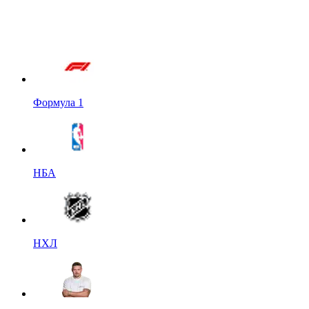
Формула 1
НБА
НХЛ