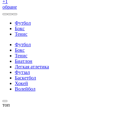
+
1
обране
Футбол
Бокс
Тенис
Футбол
Бокс
Тенис
Биатлон
Легкая атлетика
Футзал
Баскетбол
Хокей
Волейбол
топ