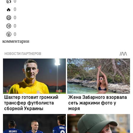
️👍
0
️🔥
0
️😄
0
️😢
0
️🤬
0
комментарии