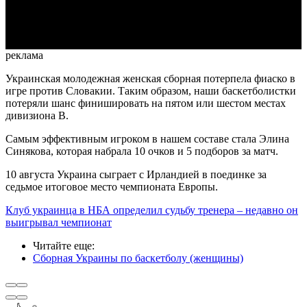
Video
реклама
Украинская молодежная женская сборная потерпела фиаско в
игре против Словакии. Таким образом, наши баскетболистки
потеряли шанс финишировать на пятом или шестом местах
дивизиона B.
Самым эффективным игроком в нашем составе стала Элина
Синякова, которая набрала 10 очков и 5 подборов за матч.
10 августа Украина сыграет с Ирландией в поединке за
седьмое итоговое место чемпионата Европы.
Клуб украинца в НБА определил судьбу тренера – недавно он
выигрывал чемпионат
Читайте еще
:
Сборная Украины по баскетболу (женщины)