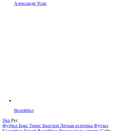
Александр Усик
Волейбол
Укр
Рус
Футбол
Бокс
Тенис
Биатлон
Легкая атлетика
Футзал
Баскетбол
Хокей
Волейбол
Другие виды спорта
Сайт