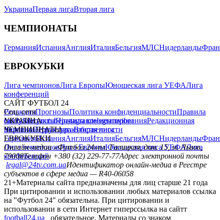
Украина
Первая лига
Вторая лига
ЧЕМПИОНАТЫ
Германия
Испания
Англия
Италия
Бельгия
МЛС
Нидерланды
Фран
ЕВРОКУБКИ
Лига чемпионов
Лига Европы
Юношеская лига УЕФА
Лига
конференций
САЙТ ФУТБОЛ 24
Редакция
Соц. сети
Прогнозы
Политика конфиденциальности
Правила
сайту
facebook
УКРАИНА
Контакты
x
youtube
Правила комментирования
instagram
telegram
viber
Редакционная
политика
Украина
ЧЕМПИОНАТЫ
Первая лига
Структура собственности
Вторая лига
Германия
ЕВРОКУБКИ
Испания
Англия
Италия
Бельгия
МЛС
Нидерланды
Фран
Лига чемпионов
Онлайн-медиа «Футбол 24»
Лига Европы
пл. Галицкая, дом. 15, м. Львов,
Юношеская лига УЕФА
Лига
конференций
79008
Телефон +380 (32) 229-77-77
Адрес электронной почты
legal@24tv.com.ua
Идентификатор онлайн-медиа в Реестре
субъектов в сфере медиа — R40-06058
21+
Материалы сайта предназначены для лиц старше 21 года
При цитировании и использовании любых материалов ссылка
на "Футбол 24" обязательна. При цитировании и
использовании в сети Интернет гиперссылка на сайтт
football24.ua
обязательное. Материалы со знаком