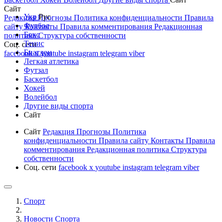
Сайт
Укр
Рус
Редакция
Прогнозы
Политика конфиденциальности
Правила
Футбол
сайту
Контакты
Правила комментирования
Редакционная
Бокс
политика
Структура собственности
Тенис
Соц. сети
Биатлон
facebook
x
youtube
instagram
telegram
viber
Легкая атлетика
Футзал
Баскетбол
Хокей
Волейбол
Другие виды спорта
Сайт
Сайт
Редакция
Прогнозы
Политика
конфиденциальности
Правила сайту
Контакты
Правила
комментирования
Редакционная политика
Структура
собственности
Соц. сети
facebook
x
youtube
instagram
telegram
viber
Спорт
Новости Cпорта