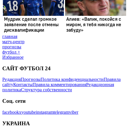
главная
матч-центр
прогнозы
футбол +
Избранное
САЙТ ФУТБОЛ 24
Редакция
Прогнозы
Политика конфиденциальности
Правила
сайту
Контакты
Правила комментирования
Редакционная
политика
Структура собственности
Соц. сети
facebook
x
youtube
instagram
telegram
viber
УКРАИНА