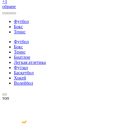
+
1
обране
Футбол
Бокс
Тенис
Футбол
Бокс
Тенис
Биатлон
Легкая атлетика
Футзал
Баскетбол
Хокей
Волейбол
топ