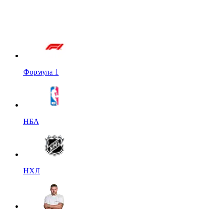
Формула 1
НБА
НХЛ