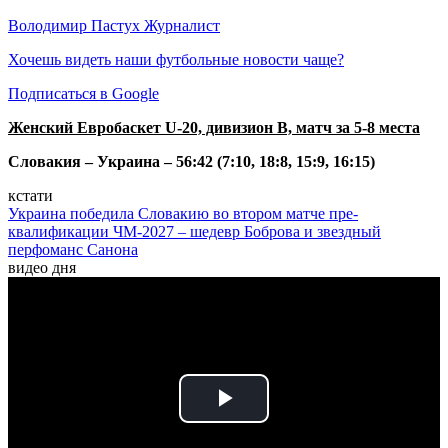
Володимир Пастух
Журналист
Хочешь видеть наши футбольные новости чаще?
Подписаться в Google
Женский Евробаскет U-20, дивизион B, матч за 5-8 места
Словакия – Украина – 56:42 (7:10, 18:8, 15:9, 16:15)
кстати
Украина победила Словакию во втором матче пре-
квалификации ЧМ-2027 – шедевр Боброва и звездный
перфоманс Санона
видео дня
Play