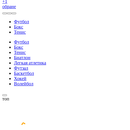
+
1
обране
Футбол
Бокс
Тенис
Футбол
Бокс
Тенис
Биатлон
Легкая атлетика
Футзал
Баскетбол
Хокей
Волейбол
топ