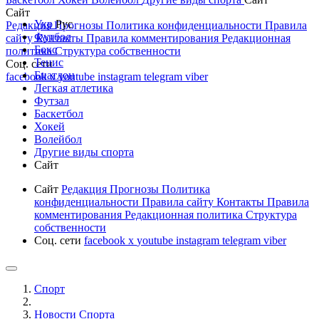
Сайт
Укр
Рус
Редакция
Прогнозы
Политика конфиденциальности
Правила
Футбол
сайту
Контакты
Правила комментирования
Редакционная
Бокс
политика
Структура собственности
Тенис
Соц. сети
Биатлон
facebook
x
youtube
instagram
telegram
viber
Легкая атлетика
Футзал
Баскетбол
Хокей
Волейбол
Другие виды спорта
Сайт
Сайт
Редакция
Прогнозы
Политика
конфиденциальности
Правила сайту
Контакты
Правила
комментирования
Редакционная политика
Структура
собственности
Соц. сети
facebook
x
youtube
instagram
telegram
viber
Спорт
Новости Cпорта