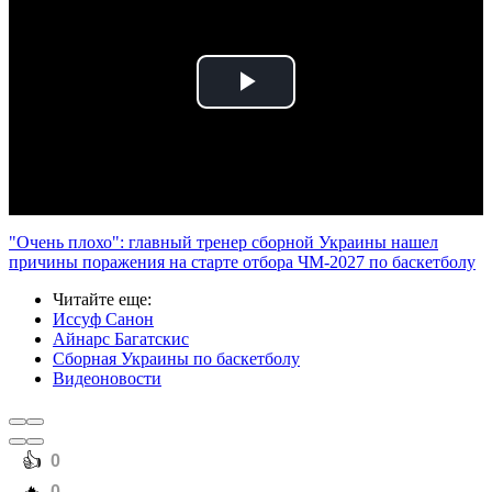
Play
Video
"Очень плохо": главный тренер сборной Украины нашел
причины поражения на старте отбора ЧМ-2027 по баскетболу
Читайте еще
:
Иссуф Санон
Айнарс Багатскис
Сборная Украины по баскетболу
Видеоновости
️👍
0
0