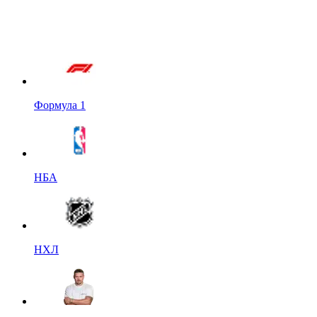
Формула 1
НБА
НХЛ