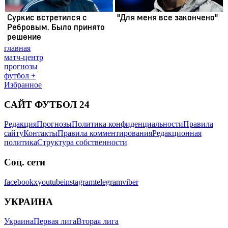
главная
матч-центр
прогнозы
футбол +
Избранное
САЙТ ФУТБОЛ 24
Редакция
Прогнозы
Политика конфиденциальности
Правила
сайту
Контакты
Правила комментирования
Редакционная
политика
Структура собственности
Соц. сети
facebook
x
youtube
instagram
telegram
viber
УКРАИНА
Украина
Первая лига
Вторая лига