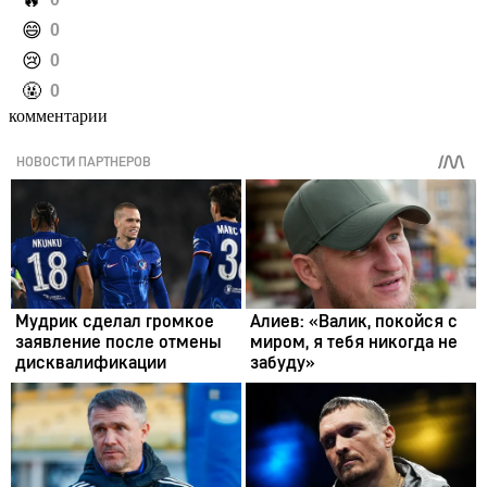
️🔥
️😄
0
️😢
0
️🤬
0
комментарии