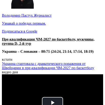
Володимир Пастух
Журналист
Узнавай о победах первым.
Подписаться в Google
Пре-квалификация ЧМ-2027 по баскетболу, мужчины,
группа D, 2-й тур
Украина – Словакия – 80:71 (24:24, 21:14, 17:14, 18:19)
кстати
Украина стартовала с драматического поражения от
Швейцарии в пре-квалификации ЧМ-2027 по баскетболу
видео дня