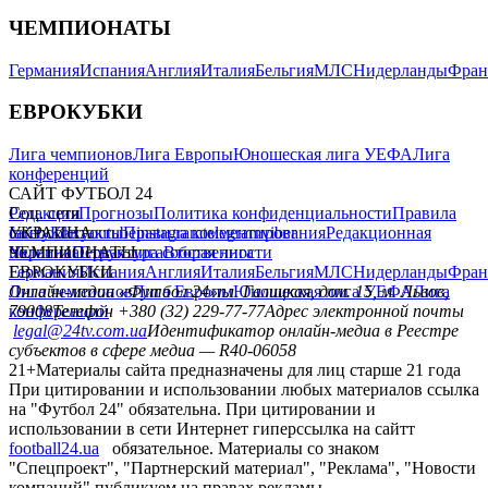
ЧЕМПИОНАТЫ
Германия
Испания
Англия
Италия
Бельгия
МЛС
Нидерланды
Фран
ЕВРОКУБКИ
Лига чемпионов
Лига Европы
Юношеская лига УЕФА
Лига
конференций
САЙТ ФУТБОЛ 24
Редакция
Соц. сети
Прогнозы
Политика конфиденциальности
Правила
сайту
facebook
УКРАИНА
Контакты
x
youtube
Правила комментирования
instagram
telegram
viber
Редакционная
политика
Украина
ЧЕМПИОНАТЫ
Первая лига
Структура собственности
Вторая лига
Германия
ЕВРОКУБКИ
Испания
Англия
Италия
Бельгия
МЛС
Нидерланды
Фран
Лига чемпионов
Онлайн-медиа «Футбол 24»
Лига Европы
пл. Галицкая, дом. 15, м. Львов,
Юношеская лига УЕФА
Лига
конференций
79008
Телефон +380 (32) 229-77-77
Адрес электронной почты
legal@24tv.com.ua
Идентификатор онлайн-медиа в Реестре
субъектов в сфере медиа — R40-06058
21+
Материалы сайта предназначены для лиц старше 21 года
При цитировании и использовании любых материалов ссылка
на "Футбол 24" обязательна. При цитировании и
использовании в сети Интернет гиперссылка на сайтт
football24.ua
обязательное. Материалы со знаком
"Спецпроект", "Партнерский материал", "Реклама", "Новости
компаний" публикуем на правах рекламы.