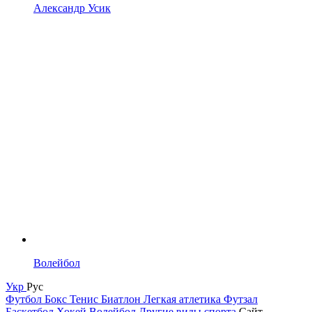
Александр Усик
Волейбол
Укр
Рус
Футбол
Бокс
Тенис
Биатлон
Легкая атлетика
Футзал
Баскетбол
Хокей
Волейбол
Другие виды спорта
Сайт