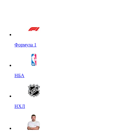
Формула 1
НБА
НХЛ