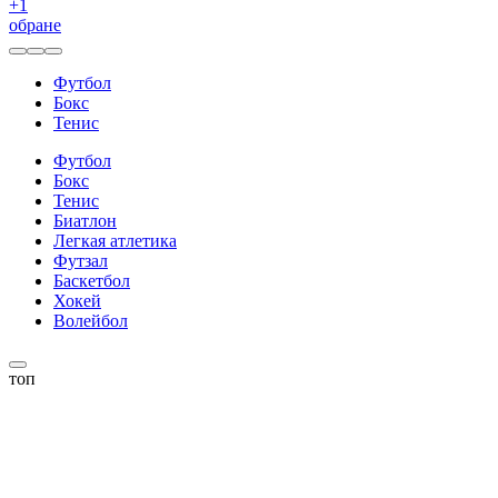
+
1
обране
Футбол
Бокс
Тенис
Футбол
Бокс
Тенис
Биатлон
Легкая атлетика
Футзал
Баскетбол
Хокей
Волейбол
топ