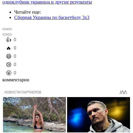
одноклубник украинца и другие результаты
Читайте еще
:
Сборная Украины по баскетболу 3х3
️👍
0
️🔥
0
️😄
0
️😢
0
️🤬
0
комментарии