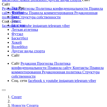
Сайт
Укр
Рус
Редакция
Прогнозы
Политика конфиденциальности
Правила
Футбол
сайту
Контакты
Правила комментирования
Редакционная
Бокс
политика
Структура собственности
Тенис
Соц. сети
Биатлон
facebook
x
youtube
instagram
telegram
viber
Легкая атлетика
Футзал
Баскетбол
Хокей
Волейбол
Другие виды спорта
Сайт
Сайт
Редакция
Прогнозы
Политика
конфиденциальности
Правила сайту
Контакты
Правила
комментирования
Редакционная политика
Структура
собственности
Соц. сети
facebook
x
youtube
instagram
telegram
viber
Спорт
Новости Cпорта