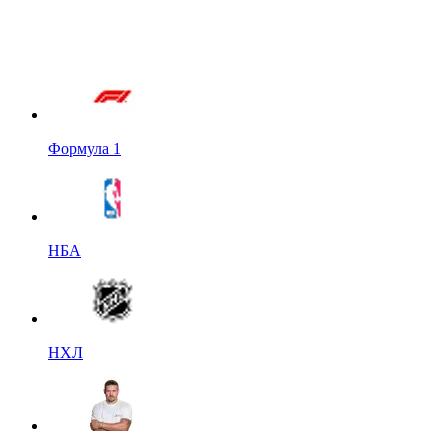
Формула 1
НБА
НХЛ