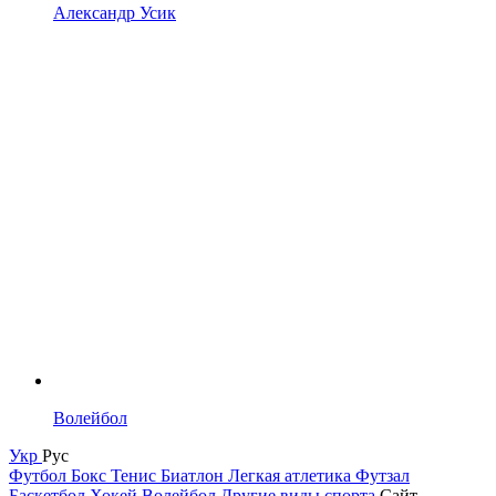
Александр Усик
Волейбол
Укр
Рус
Футбол
Бокс
Тенис
Биатлон
Легкая атлетика
Футзал
Баскетбол
Хокей
Волейбол
Другие виды спорта
Сайт