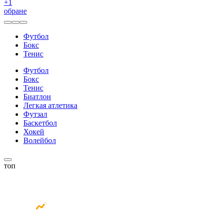
+
1
обране
Футбол
Бокс
Тенис
Футбол
Бокс
Тенис
Биатлон
Легкая атлетика
Футзал
Баскетбол
Хокей
Волейбол
топ