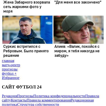
главная
матч-центр
прогнозы
футбол +
Избранное
САЙТ ФУТБОЛ 24
Редакция
Прогнозы
Политика конфиденциальности
Правила
сайту
Контакты
Правила комментирования
Редакционная
политика
Структура собственности