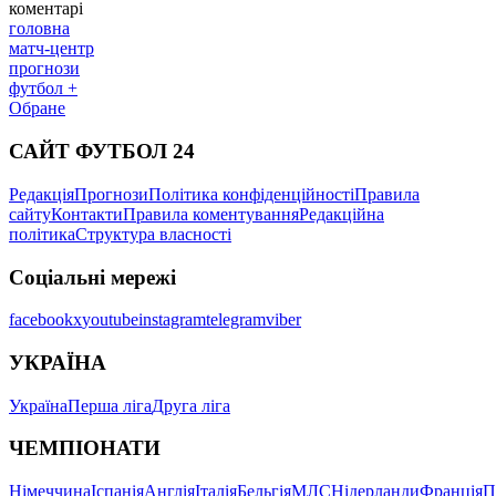
коментарі
головна
матч-центр
прогнози
футбол +
Обране
САЙТ ФУТБОЛ 24
Редакція
Прогнози
Політика конфіденційності
Правила
сайту
Контакти
Правила коментування
Редакційна
політика
Структура власності
Соціальні мережі
facebook
x
youtube
instagram
telegram
viber
УКРАЇНА
Україна
Перша ліга
Друга ліга
ЧЕМПІОНАТИ
Німеччина
Іспанія
Англія
Італія
Бельгія
МЛС
Нідерланди
Франція
П