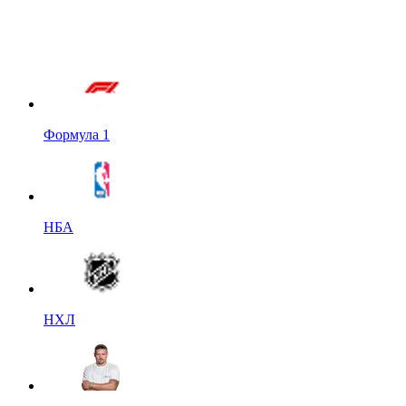
Формула 1
НБА
НХЛ