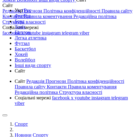
Сайт
Укр
Рус
Редакція
Прогнози
Політика конфіденційності
Правила сайту
Футбол
Контакти
Правила коментування
Редакційна політика
Бокс
Структура власності
Теніс
Соціальні мережі
Біатлон
facebook
x
youtube
instagram
telegram
viber
Легка атлетика
Футзал
Баскетбол
Хокей
Волейбол
Інші види спорту
Сайт
Сайт
Редакція
Прогнози
Політика конфіденційності
Правила сайту
Контакти
Правила коментування
Редакційна політика
Структура власності
Соціальні мережі
facebook
x
youtube
instagram
telegram
viber
Спорт
Новини Спорту