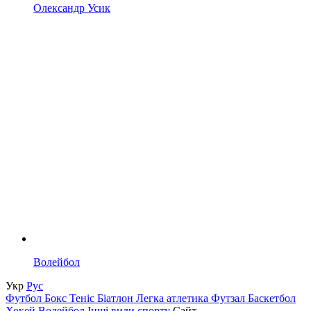
Олександр Усик
Волейбол
Укр
Рус
Футбол
Бокс
Теніс
Біатлон
Легка атлетика
Футзал
Баскетбол
Хокей
Волейбол
Інші види спорту
Сайт