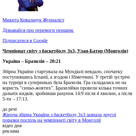
Микита Ковальчук
Журналіст
Дізнавайся про перемоги першим.
Підписатися в Google
Чемпіонат світу з баскетболу 3x3, Улан-Батор (Монголія)
Україна – Бразилія – 20:21
Збірна України стартувала на Мундіалі невдало, спочатку
поступившись Іспанії, а згодом і Німеччині. У третій зустрічі
на турнірі в суперниках була Бразилія. Гра складалась не на
користь "синьо-жовтих". Бразилійки провели кілька точних
дальніх кидків, зробивши рахунок 14:9 після 4 хвилин, а після
5-ти – 17:13.
до речі
Жіноча збірна України з баскетболу 3x3 зазнала другої
поразки поспіль на чемпіонаті світу в Монголії
відео дня
реклама