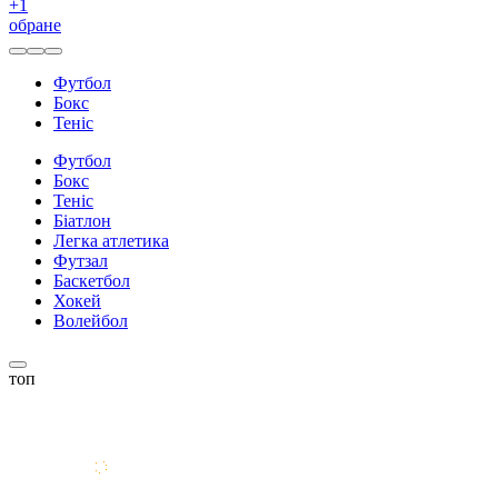
+
1
обране
Футбол
Бокс
Теніс
Футбол
Бокс
Теніс
Біатлон
Легка атлетика
Футзал
Баскетбол
Хокей
Волейбол
топ