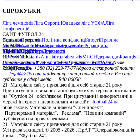
ЄВРОКУБКИ
Ліга чемпіонів
Ліга Європи
Юнацька ліга УЄФА
Ліга
конференцій
САЙТ ФУТБОЛ 24
Редакція
Соціальні мережі
Прогнози
Політика конфіденційності
Правила
сайту
facebook
УКРАЇНА
Контакти
x
youtube
Правила коментування
instagram
telegram
viber
Редакційна
політика
Україна
ЧЕМПІОНАТИ
Перша ліга
Структура власності
Друга ліга
Німеччина
ЄВРОКУБКИ
Іспанія
Англія
Італія
Бельгія
МЛС
Нідерланди
Франція
П
Ліга чемпіонів
Онлайн-медіа «Футбол 24»
Ліга Європи
Юнацька ліга УЄФА
пл. Галицька, буд. 15, м. Львів,
Ліга
конференцій
79008
Телефон +380 (32) 229-77-77
Адреса електронної пошти
—
legal@24tv.com.ua
Ідентифікатор онлайн-медіа в Реєстрі
суб’єктів у сфері медіа — R40-06058
21+
Матеріали сайту призначені для осіб старше 21 року
При цитуванні і використанні будь-яких матеріалів посилання
на "Футбол 24" обов'язкове. При цитуванні і використанні в
мережі Інтернет гіперпосилання на сайт
football24.ua
обов'язкове. Матеріали зі знаком "Спецпроект",
"Партнерський матеріал", "Реклама", "Новини компаній"
публікуємо на правах реклами.
21+
Матеріали сайту призначені для осіб старше 21 року
Усi права захищенi. © 2005 -
2026
, ПрАТ "Телерадіокомпанія
Люкс". "Футбол 24".