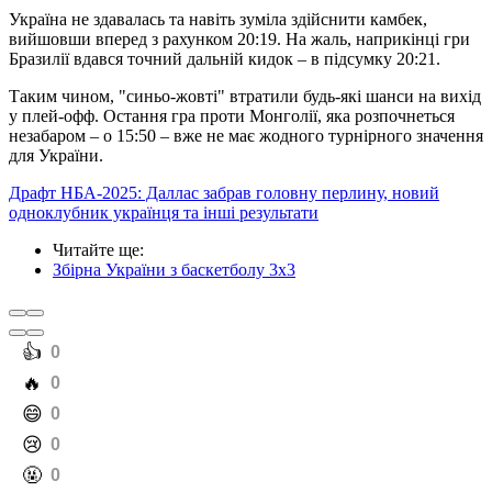
Україна не здавалась та навіть зуміла здійснити камбек,
вийшовши вперед з рахунком 20:19. На жаль, наприкінці гри
Бразилії вдався точний дальній кидок – в підсумку 20:21.
Таким чином, "синьо-жовті" втратили будь-які шанси на вихід
у плей-офф. Остання гра проти Монголії, яка розпочнеться
незабаром – о 15:50 – вже не має жодного турнірного значення
для України.
Драфт НБА-2025: Даллас забрав головну перлину, новий
одноклубник українця та інші результати
Читайте ще
:
Збірна України з баскетболу 3х3
️👍
0
️🔥
0
️😄
0
️😢
0
️🤬
0