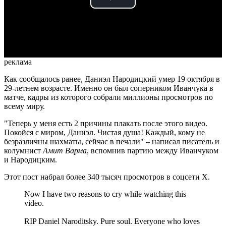
Play
Video
реклама
Как сообщалось ранее, Даниэл Народицкий умер 19 октября в
29-летнем возрасте. Именно он был соперником Иванчука в
матче, кадры из которого собрали миллионы просмотров по
всему миру.
"Теперь у меня есть 2 причины плакать после этого видео.
Покойся с миром, Даниэл. Чистая душа! Каждый, кому не
безразличны шахматы, сейчас в печали" – написал писатель и
колумнист
Амит Варма
, вспомнив партию между Иванчуком
и Народицким.
Этот пост набрал более 340 тысяч просмотров в соцсети X.
Now I have two reasons to cry while watching this
video.
RIP Daniel Naroditsky. Pure soul. Everyone who loves