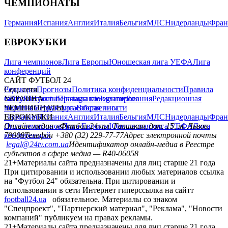
ЧЕМПИОНАТЫ
Германия
Испания
Англия
Италия
Бельгия
МЛС
Нидерланды
Фран
ЕВРОКУБКИ
Лига чемпионов
Лига Европы
Юношеская лига УЕФА
Лига
конференций
САЙТ ФУТБОЛ 24
Редакция
Соц. сети
Прогнозы
Политика конфиденциальности
Правила
сайту
facebook
УКРАИНА
Контакты
x
youtube
Правила комментирования
instagram
telegram
viber
Редакционная
политика
Украина
ЧЕМПИОНАТЫ
Первая лига
Структура собственности
Вторая лига
Германия
ЕВРОКУБКИ
Испания
Англия
Италия
Бельгия
МЛС
Нидерланды
Фран
Лига чемпионов
Онлайн-медиа «Футбол 24»
Лига Европы
пл. Галицкая, дом. 15, м. Львов,
Юношеская лига УЕФА
Лига
конференций
79008
Телефон +380 (32) 229-77-77
Адрес электронной почты
legal@24tv.com.ua
Идентификатор онлайн-медиа в Реестре
субъектов в сфере медиа — R40-06058
21+
Материалы сайта предназначены для лиц старше 21 года
При цитировании и использовании любых материалов ссылка
на "Футбол 24" обязательна. При цитировании и
использовании в сети Интернет гиперссылка на сайтт
football24.ua
обязательное. Материалы со знаком
"Спецпроект", "Партнерский материал", "Реклама", "Новости
компаний" публикуем на правах рекламы.
21+
Материалы сайта предназначены для лиц старше 21 года