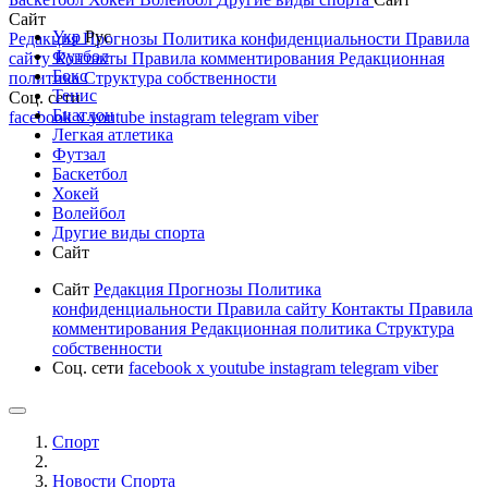
Сайт
Укр
Рус
Редакция
Прогнозы
Политика конфиденциальности
Правила
Футбол
сайту
Контакты
Правила комментирования
Редакционная
Бокс
политика
Структура собственности
Тенис
Соц. сети
Биатлон
facebook
x
youtube
instagram
telegram
viber
Легкая атлетика
Футзал
Баскетбол
Хокей
Волейбол
Другие виды спорта
Сайт
Сайт
Редакция
Прогнозы
Политика
конфиденциальности
Правила сайту
Контакты
Правила
комментирования
Редакционная политика
Структура
собственности
Соц. сети
facebook
x
youtube
instagram
telegram
viber
Спорт
Новости Cпорта