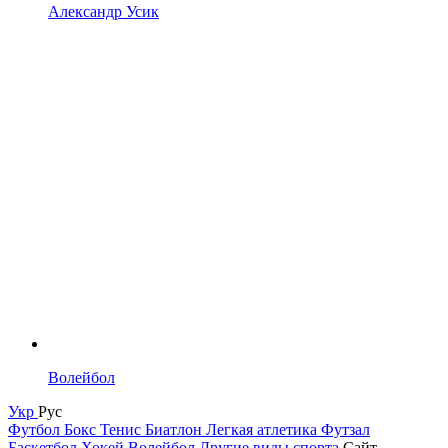
Александр Усик
Волейбол
Укр
Рус
Футбол
Бокс
Тенис
Биатлон
Легкая атлетика
Футзал
Баскетбол
Хокей
Волейбол
Другие виды спорта
Сайт