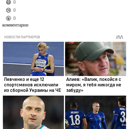
️😄
0
️😢
0
️🤬
0
комментарии