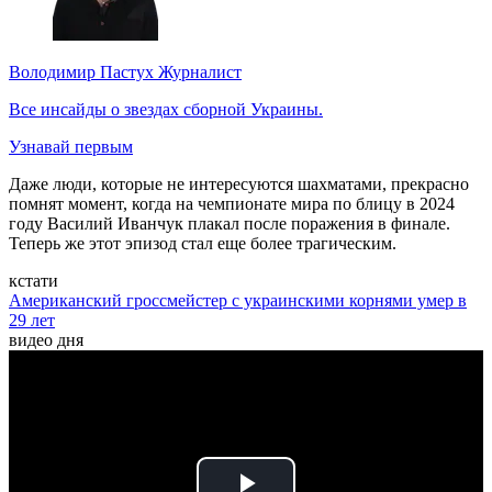
Володимир Пастух
Журналист
Все инсайды о звездах сборной Украины.
Узнавай первым
Даже люди, которые не интересуются шахматами, прекрасно
помнят момент, когда на чемпионате мира по блицу в 2024
году Василий Иванчук плакал после поражения в финале.
Теперь же этот эпизод стал еще более трагическим.
кстати
Американский гроссмейстер с украинскими корнями умер в
29 лет
видео дня