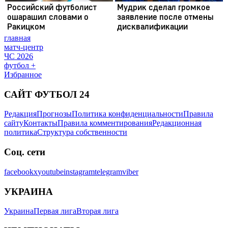
главная
матч-центр
ЧС 2026
футбол +
Избранное
САЙТ ФУТБОЛ 24
Редакция
Прогнозы
Политика конфиденциальности
Правила
сайту
Контакты
Правила комментирования
Редакционная
политика
Структура собственности
Соц. сети
facebook
x
youtube
instagram
telegram
viber
УКРАИНА
Украина
Первая лига
Вторая лига