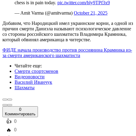
chess is in pain today.
pic.twitter.com/bly9TPf3x9
— Amit Varma (@amitvarma)
October 21, 2025
Добавим, что Народицкий имел украинские корни, а одной из
причин смерти Даниэла называют психологическое давление
со стороны российского шахматиста Владимира Крамника,
который обвинял американца в читерстве.
ФИДЕ начала производство против россиянина Крамника из-
за смерти американского шахматиста
Читайте еще
:
Смерти спортсменов
Видеоновости
Василий Иванчук
Шахматы
0
Комментировать
️👍
0
️🔥
0