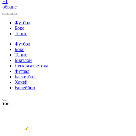
+
1
обране
Футбол
Бокс
Тенис
Футбол
Бокс
Тенис
Биатлон
Легкая атлетика
Футзал
Баскетбол
Хокей
Волейбол
топ