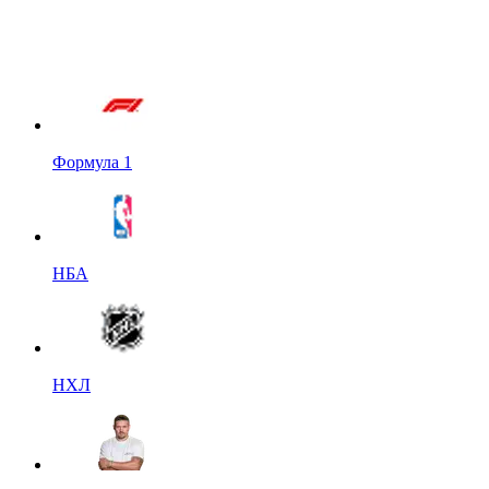
Формула 1
НБА
НХЛ