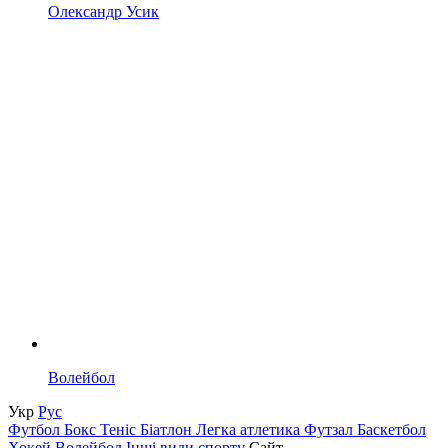
Олександр Усик
Волейбол
Укр
Рус
Футбол
Бокс
Теніс
Біатлон
Легка атлетика
Футзал
Баскетбол
Хокей
Волейбол
Інші види спорту
Сайт