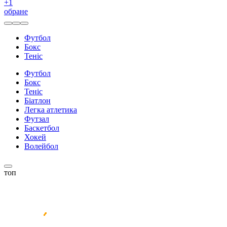
+
1
обране
Футбол
Бокс
Теніс
Футбол
Бокс
Теніс
Біатлон
Легка атлетика
Футзал
Баскетбол
Хокей
Волейбол
топ