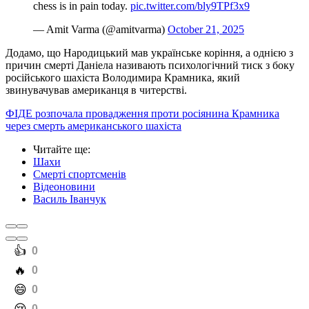
chess is in pain today.
pic.twitter.com/bly9TPf3x9
— Amit Varma (@amitvarma)
October 21, 2025
Додамо, що Народицький мав українське коріння, а однією з
причин смерті Даніела називають психологічний тиск з боку
російського шахіста Володимира Крамника, який
звинувачував американця в читерстві.
ФІДЕ розпочала провадження проти росіянина Крамника
через смерть американського шахіста
Читайте ще
:
Шахи
Смерті спортсменів
Відеоновини
Василь Іванчук
️👍
0
️🔥
0
️😄
0
0