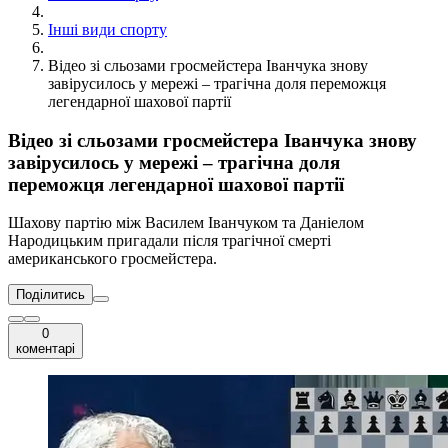
Інші види спорту
Відео зі сльозами гросмейстера Іванчука знову
завірусилось у мережі – трагічна доля переможця
легендарної шахової партії
Відео зі сльозами гросмейстера Іванчука знову
завірусилось у мережі – трагічна доля
переможця легендарної шахової партії
Шахову партію між Василем Іванчуком та Даніелом
Народицьким пригадали після трагічної смерті
американського гросмейстера.
Поділитись
0
коментарі