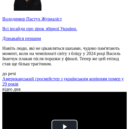
Володимир Пастух
Журналіст
Всі інсайди про зірок збірної України.
Дізнавайся першим
Навіть люди, які не цікавляться шахами, чудово пам'ятають
момент, коли на чемпіонаті світу з бліцу у 2024 році Василь
Іванчук плакав після поразки у фіналі. Тепер же цей епізод
став ще більш трагічним.
до речі
Американський гросмейстер з українським корінням помер у
29 років
відео дня