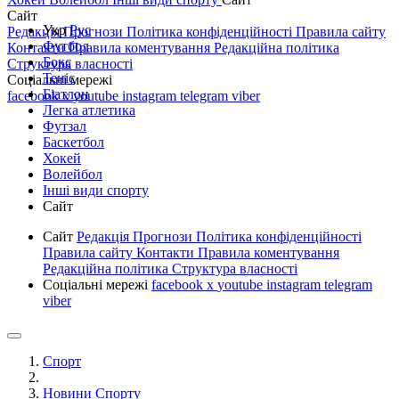
Сайт
Укр
Рус
Редакція
Прогнози
Політика конфіденційності
Правила сайту
Футбол
Контакти
Правила коментування
Редакційна політика
Бокс
Структура власності
Теніс
Соціальні мережі
Біатлон
facebook
x
youtube
instagram
telegram
viber
Легка атлетика
Футзал
Баскетбол
Хокей
Волейбол
Інші види спорту
Сайт
Сайт
Редакція
Прогнози
Політика конфіденційності
Правила сайту
Контакти
Правила коментування
Редакційна політика
Структура власності
Соціальні мережі
facebook
x
youtube
instagram
telegram
viber
Спорт
Новини Спорту