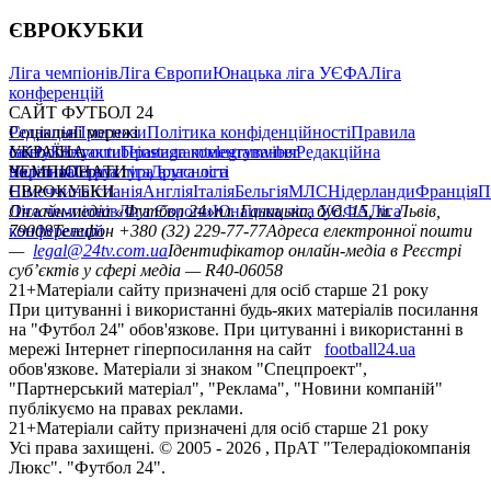
ЄВРОКУБКИ
Ліга чемпіонів
Ліга Європи
Юнацька ліга УЄФА
Ліга
конференцій
САЙТ ФУТБОЛ 24
Редакція
Соціальні мережі
Прогнози
Політика конфіденційності
Правила
сайту
facebook
УКРАЇНА
Контакти
x
youtube
Правила коментування
instagram
telegram
viber
Редакційна
політика
Україна
ЧЕМПІОНАТИ
Перша ліга
Структура власності
Друга ліга
Німеччина
ЄВРОКУБКИ
Іспанія
Англія
Італія
Бельгія
МЛС
Нідерланди
Франція
П
Ліга чемпіонів
Онлайн-медіа «Футбол 24»
Ліга Європи
Юнацька ліга УЄФА
пл. Галицька, буд. 15, м. Львів,
Ліга
конференцій
79008
Телефон +380 (32) 229-77-77
Адреса електронної пошти
—
legal@24tv.com.ua
Ідентифікатор онлайн-медіа в Реєстрі
суб’єктів у сфері медіа — R40-06058
21+
Матеріали сайту призначені для осіб старше 21 року
При цитуванні і використанні будь-яких матеріалів посилання
на "Футбол 24" обов'язкове. При цитуванні і використанні в
мережі Інтернет гіперпосилання на сайт
football24.ua
обов'язкове. Матеріали зі знаком "Спецпроект",
"Партнерський матеріал", "Реклама", "Новини компаній"
публікуємо на правах реклами.
21+
Матеріали сайту призначені для осіб старше 21 року
Усi права захищенi. © 2005 -
2026
, ПрАТ "Телерадіокомпанія
Люкс". "Футбол 24".