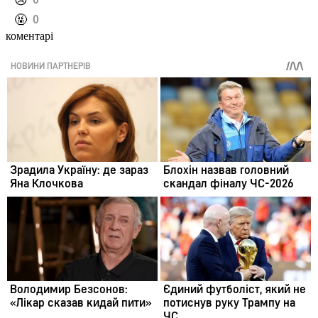
️😢
️🤬
0
коментарі