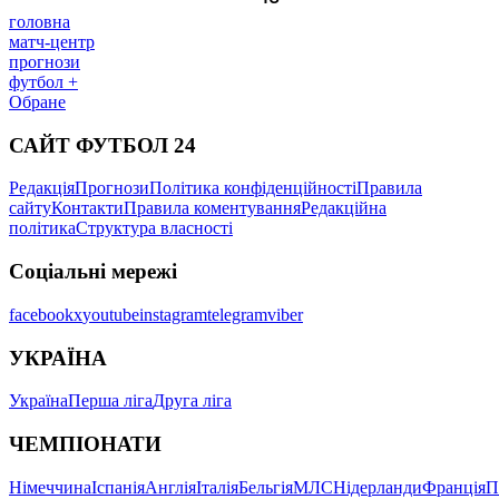
головна
матч-центр
прогнози
футбол +
Обране
САЙТ ФУТБОЛ 24
Редакція
Прогнози
Політика конфіденційності
Правила
сайту
Контакти
Правила коментування
Редакційна
політика
Структура власності
Соціальні мережі
facebook
x
youtube
instagram
telegram
viber
УКРАЇНА
Україна
Перша ліга
Друга ліга
ЧЕМПІОНАТИ
Німеччина
Іспанія
Англія
Італія
Бельгія
МЛС
Нідерланди
Франція
П