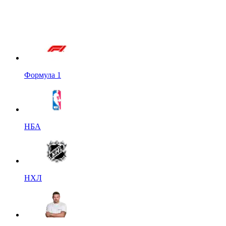
Формула 1
НБА
НХЛ