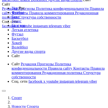
Сайт
Укр
Рус
Редакция
Прогнозы
Политика конфиденциальности
Правила
Футбол
сайту
Контакты
Правила комментирования
Редакционная
Бокс
политика
Структура собственности
Тенис
Соц. сети
Биатлон
facebook
x
youtube
instagram
telegram
viber
Легкая атлетика
Футзал
Баскетбол
Хокей
Волейбол
Другие виды спорта
Сайт
Сайт
Редакция
Прогнозы
Политика
конфиденциальности
Правила сайту
Контакты
Правила
комментирования
Редакционная политика
Структура
собственности
Соц. сети
facebook
x
youtube
instagram
telegram
viber
Спорт
Новости Cпорта