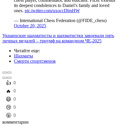
chess player, commentator, and educator. FIDE extends
its deepest condolences to Daniel’s family and loved
ones.
pic.twitter.com/uxoccDbnHW
— International Chess Federation (@FIDE_chess)
October 20, 2025
Украинские шахматисты и шахматистки завоевали пять
личных медалей – триумф на командном ЧЕ-2025
Читайте еще
:
Шахматы
Смерти спортсменов
️👍
0
️🔥
0
️😄
0
️😢
0
️🤬
0
комментарии