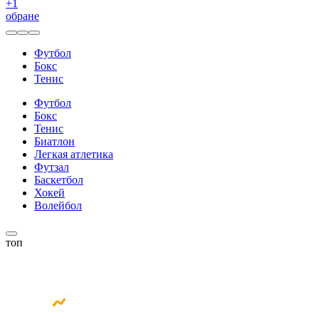
+
1
обране
Футбол
Бокс
Тенис
Футбол
Бокс
Тенис
Биатлон
Легкая атлетика
Футзал
Баскетбол
Хокей
Волейбол
топ