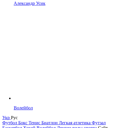
Александр Усик
Волейбол
Укр
Рус
Футбол
Бокс
Тенис
Биатлон
Легкая атлетика
Футзал
Баскетбол
Хокей
Волейбол
Другие виды спорта
Сайт