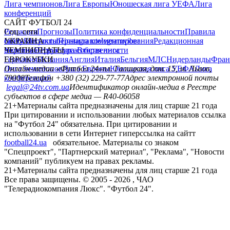
Лига чемпионов
Лига Европы
Юношеская лига УЕФА
Лига
конференций
САЙТ ФУТБОЛ 24
Редакция
Соц. сети
Прогнозы
Политика конфиденциальности
Правила
сайту
facebook
УКРАИНА
Контакты
x
youtube
Правила комментирования
instagram
telegram
viber
Редакционная
политика
Украина
ЧЕМПИОНАТЫ
Первая лига
Структура собственности
Вторая лига
Германия
ЕВРОКУБКИ
Испания
Англия
Италия
Бельгия
МЛС
Нидерланды
Фран
Лига чемпионов
Онлайн-медиа «Футбол 24»
Лига Европы
пл. Галицкая, дом. 15, м. Львов,
Юношеская лига УЕФА
Лига
конференций
79008
Телефон +380 (32) 229-77-77
Адрес электронной почты
legal@24tv.com.ua
Идентификатор онлайн-медиа в Реестре
субъектов в сфере медиа — R40-06058
21+
Материалы сайта предназначены для лиц старше 21 года
При цитировании и использовании любых материалов ссылка
на "Футбол 24" обязательна. При цитировании и
использовании в сети Интернет гиперссылка на сайтт
football24.ua
обязательное. Материалы со знаком
"Спецпроект", "Партнерский материал", "Реклама", "Новости
компаний" публикуем на правах рекламы.
21+
Материалы сайта предназначены для лиц старше 21 года
Все права защищены. © 2005 -
2026
, ЧАО
"Телерадиокомпания Люкс". "Футбол 24".