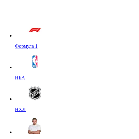
Формула 1
НБА
НХЛ