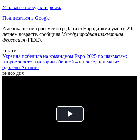
Узнавай о победах первым.
Подписаться в Google
Американский гроссмейстер Даниэл Народицкий умер в 29-
летнем возрасте, сообщила
Международная шахматная
федерация
(FIDE).
кстати
Украина победила на командном Евро-2025 по шахматам:
второе золото в истории сборной – в последнем матче
одолели Англию
видео дня
Play
Video