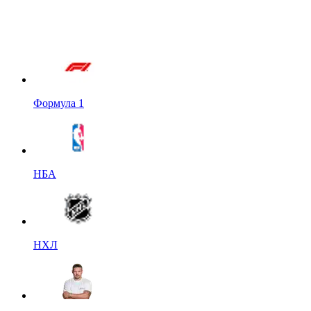
Формула 1
НБА
НХЛ