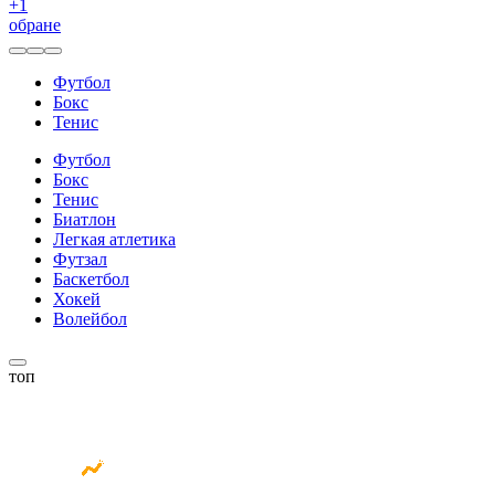
+
1
обране
Футбол
Бокс
Тенис
Футбол
Бокс
Тенис
Биатлон
Легкая атлетика
Футзал
Баскетбол
Хокей
Волейбол
топ