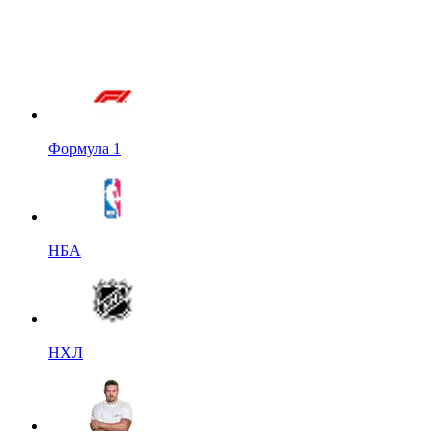
Формула 1
НБА
НХЛ