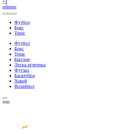
+
1
обране
Футбол
Бокс
Теніс
Футбол
Бокс
Теніс
Біатлон
Легка атлетика
Футзал
Баскетбол
Хокей
Волейбол
топ