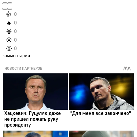
️👍
0
️🔥
0
️😄
0
️😢
0
️🤬
0
комментарии