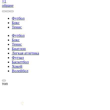
+
1
обране
Футбол
Бокс
Тенис
Футбол
Бокс
Тенис
Биатлон
Легкая атлетика
Футзал
Баскетбол
Хокей
Волейбол
топ