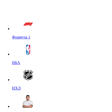
Формула 1
НБА
НХЛ