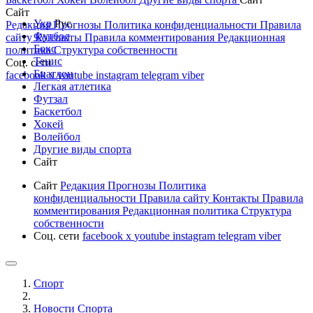
Сайт
Укр
Рус
Редакция
Прогнозы
Политика конфиденциальности
Правила
Футбол
сайту
Контакты
Правила комментирования
Редакционная
Бокс
политика
Структура собственности
Тенис
Соц. сети
Биатлон
facebook
x
youtube
instagram
telegram
viber
Легкая атлетика
Футзал
Баскетбол
Хокей
Волейбол
Другие виды спорта
Сайт
Сайт
Редакция
Прогнозы
Политика
конфиденциальности
Правила сайту
Контакты
Правила
комментирования
Редакционная политика
Структура
собственности
Соц. сети
facebook
x
youtube
instagram
telegram
viber
Спорт
Новости Cпорта