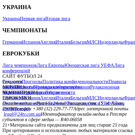
УКРАИНА
Украина
Первая лига
Вторая лига
ЧЕМПИОНАТЫ
Германия
Испания
Англия
Италия
Бельгия
МЛС
Нидерланды
Фран
ЕВРОКУБКИ
Лига чемпионов
Лига Европы
Юношеская лига УЕФА
Лига
конференций
САЙТ ФУТБОЛ 24
Редакция
Соц. сети
Прогнозы
Политика конфиденциальности
Правила
сайту
facebook
УКРАИНА
Контакты
x
youtube
Правила комментирования
instagram
telegram
viber
Редакционная
политика
Украина
ЧЕМПИОНАТЫ
Первая лига
Структура собственности
Вторая лига
Германия
ЕВРОКУБКИ
Испания
Англия
Италия
Бельгия
МЛС
Нидерланды
Фран
Лига чемпионов
Онлайн-медиа «Футбол 24»
Лига Европы
пл. Галицкая, дом. 15, м. Львов,
Юношеская лига УЕФА
Лига
конференций
79008
Телефон +380 (32) 229-77-77
Адрес электронной почты
legal@24tv.com.ua
Идентификатор онлайн-медиа в Реестре
субъектов в сфере медиа — R40-06058
21+
Материалы сайта предназначены для лиц старше 21 года
При цитировании и использовании любых материалов ссылка