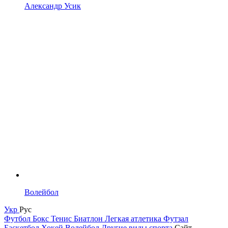
Александр Усик
Волейбол
Укр
Рус
Футбол
Бокс
Тенис
Биатлон
Легкая атлетика
Футзал
Баскетбол
Хокей
Волейбол
Другие виды спорта
Сайт