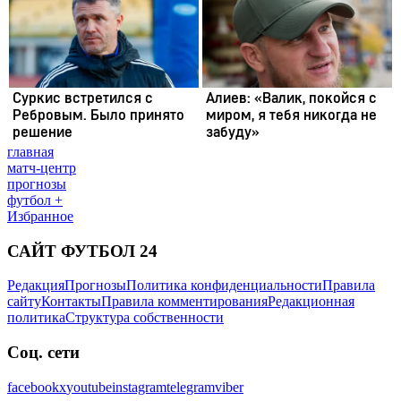
главная
матч-центр
прогнозы
футбол +
Избранное
САЙТ ФУТБОЛ 24
Редакция
Прогнозы
Политика конфиденциальности
Правила
сайту
Контакты
Правила комментирования
Редакционная
политика
Структура собственности
Соц. сети
facebook
x
youtube
instagram
telegram
viber