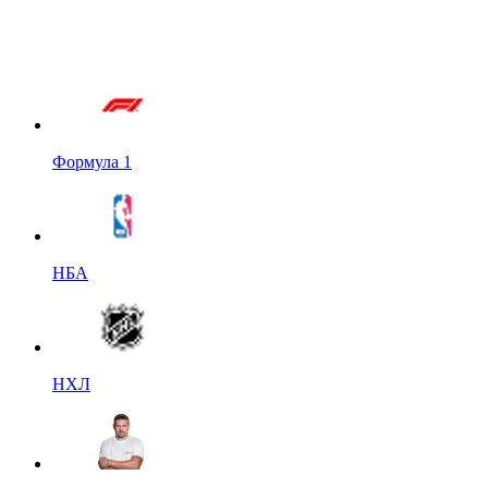
Формула 1
НБА
НХЛ