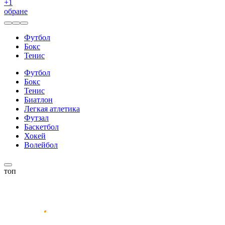
+
1
обране
Футбол
Бокс
Тенис
Футбол
Бокс
Тенис
Биатлон
Легкая атлетика
Футзал
Баскетбол
Хокей
Волейбол
топ