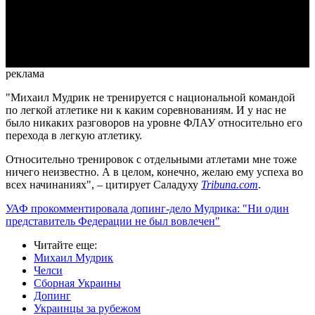
Video
реклама
"Михаил Мудрик не тренируется с национальной командой
по легкой атлетике ни к каким соревнованиям. И у нас не
было никаких разговоров на уровне ФЛАУ относительно его
перехода в легкую атлетику.
Относительно тренировок с отдельными атлетами мне тоже
ничего неизвестно. А в целом, конечно, желаю ему успеха во
всех начинаниях", – цитирует Саладуху
Tribuna.com
.
УАФ прокомментировала допинг-дело Мудрика: "Ни один
представитель Федерации не был вовлечен"
Читайте еще
:
Михаил Мудрик
Челси
Сборная Украины
Допинг
Украинцы за рубежом