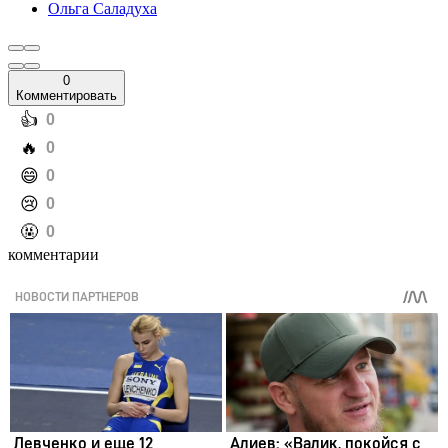
Ольга Саладуха
0
Комментировать
️👍
0
️🔥
0
️😄
0
️😢
0
️🤬
0
комментарии