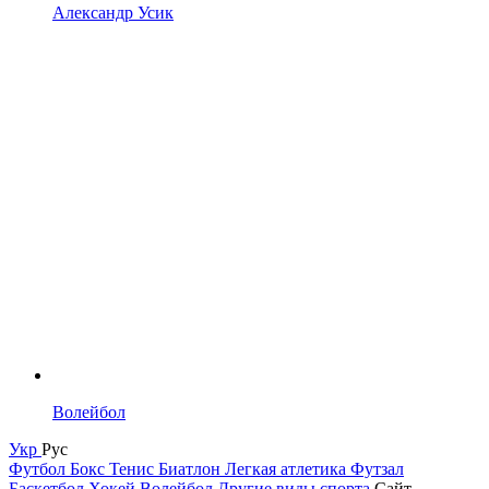
Александр Усик
Волейбол
Укр
Рус
Футбол
Бокс
Тенис
Биатлон
Легкая атлетика
Футзал
Баскетбол
Хокей
Волейбол
Другие виды спорта
Сайт