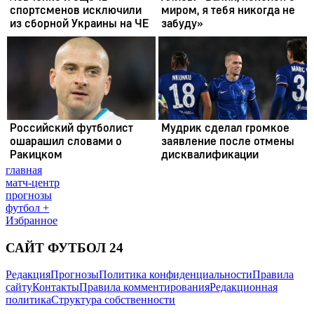
главная
матч-центр
прогнозы
футбол +
Избранное
САЙТ ФУТБОЛ 24
Редакция
Прогнозы
Политика конфиденциальности
Правила
сайту
Контакты
Правила комментирования
Редакционная
политика
Структура собственности