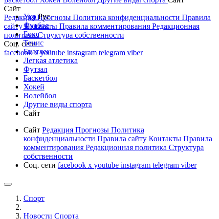
Сайт
Укр
Рус
Редакция
Прогнозы
Политика конфиденциальности
Правила
Футбол
сайту
Контакты
Правила комментирования
Редакционная
Бокс
политика
Структура собственности
Тенис
Соц. сети
Биатлон
facebook
x
youtube
instagram
telegram
viber
Легкая атлетика
Футзал
Баскетбол
Хокей
Волейбол
Другие виды спорта
Сайт
Сайт
Редакция
Прогнозы
Политика
конфиденциальности
Правила сайту
Контакты
Правила
комментирования
Редакционная политика
Структура
собственности
Соц. сети
facebook
x
youtube
instagram
telegram
viber
Спорт
Новости Cпорта