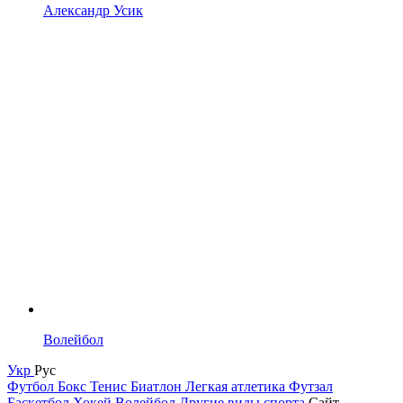
Александр Усик
Волейбол
Укр
Рус
Футбол
Бокс
Тенис
Биатлон
Легкая атлетика
Футзал
Баскетбол
Хокей
Волейбол
Другие виды спорта
Сайт