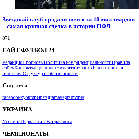
Звездный клуб продали почти за 10 миллиардов
– самая крупная сделка в истории НФЛ
871
САЙТ ФУТБОЛ 24
Редакция
Прогнозы
Политика конфиденциальности
Правила
сайту
Контакты
Правила комментирования
Редакционная
политика
Структура собственности
Соц. сети
facebook
x
youtube
instagram
telegram
viber
УКРАИНА
Украина
Первая лига
Вторая лига
ЧЕМПИОНАТЫ