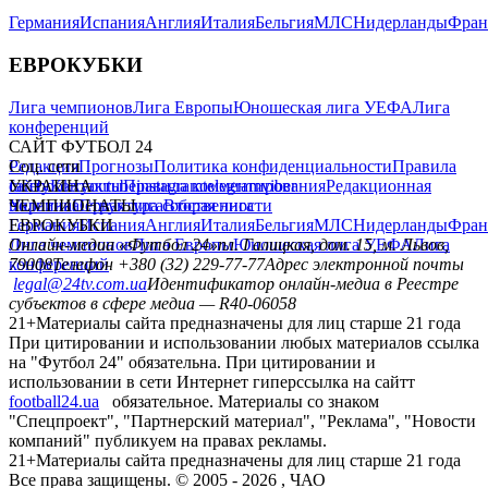
Германия
Испания
Англия
Италия
Бельгия
МЛС
Нидерланды
Фран
ЕВРОКУБКИ
Лига чемпионов
Лига Европы
Юношеская лига УЕФА
Лига
конференций
САЙТ ФУТБОЛ 24
Редакция
Соц. сети
Прогнозы
Политика конфиденциальности
Правила
сайту
facebook
УКРАИНА
Контакты
x
youtube
Правила комментирования
instagram
telegram
viber
Редакционная
политика
Украина
ЧЕМПИОНАТЫ
Первая лига
Структура собственности
Вторая лига
Германия
ЕВРОКУБКИ
Испания
Англия
Италия
Бельгия
МЛС
Нидерланды
Фран
Лига чемпионов
Онлайн-медиа «Футбол 24»
Лига Европы
пл. Галицкая, дом. 15, м. Львов,
Юношеская лига УЕФА
Лига
конференций
79008
Телефон +380 (32) 229-77-77
Адрес электронной почты
legal@24tv.com.ua
Идентификатор онлайн-медиа в Реестре
субъектов в сфере медиа — R40-06058
21+
Материалы сайта предназначены для лиц старше 21 года
При цитировании и использовании любых материалов ссылка
на "Футбол 24" обязательна. При цитировании и
использовании в сети Интернет гиперссылка на сайтт
football24.ua
обязательное. Материалы со знаком
"Спецпроект", "Партнерский материал", "Реклама", "Новости
компаний" публикуем на правах рекламы.
21+
Материалы сайта предназначены для лиц старше 21 года
Все права защищены. © 2005 -
2026
, ЧАО