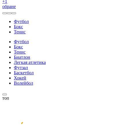
+
1
обране
Футбол
Бокс
Тенис
Футбол
Бокс
Тенис
Биатлон
Легкая атлетика
Футзал
Баскетбол
Хокей
Волейбол
топ