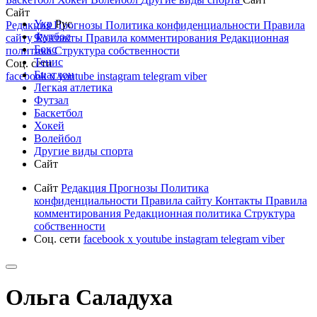
Сайт
Укр
Рус
Редакция
Прогнозы
Политика конфиденциальности
Правила
Футбол
сайту
Контакты
Правила комментирования
Редакционная
Бокс
политика
Структура собственности
Тенис
Соц. сети
Биатлон
facebook
x
youtube
instagram
telegram
viber
Легкая атлетика
Футзал
Баскетбол
Хокей
Волейбол
Другие виды спорта
Сайт
Сайт
Редакция
Прогнозы
Политика
конфиденциальности
Правила сайту
Контакты
Правила
комментирования
Редакционная политика
Структура
собственности
Соц. сети
facebook
x
youtube
instagram
telegram
viber
Ольга Саладуха