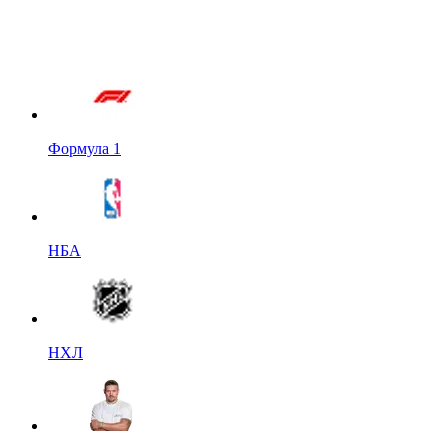
Формула 1
НБА
НХЛ