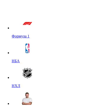
Формула 1
НБА
НХЛ