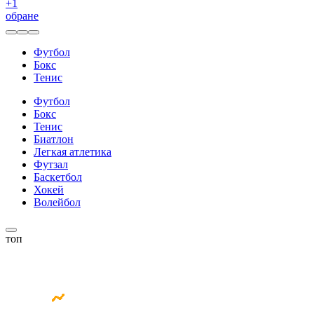
+
1
обране
Футбол
Бокс
Тенис
Футбол
Бокс
Тенис
Биатлон
Легкая атлетика
Футзал
Баскетбол
Хокей
Волейбол
топ