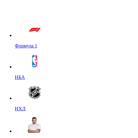
Формула 1
НБА
НХЛ