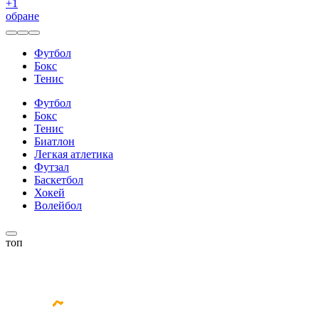
+
1
обране
Футбол
Бокс
Тенис
Футбол
Бокс
Тенис
Биатлон
Легкая атлетика
Футзал
Баскетбол
Хокей
Волейбол
топ