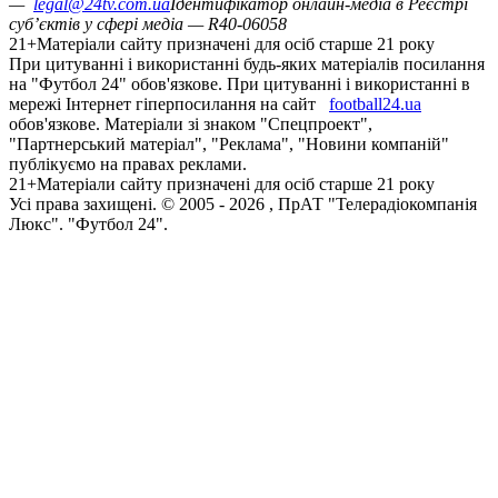
—
legal@24tv.com.ua
Ідентифікатор онлайн-медіа в Реєстрі
суб’єктів у сфері медіа — R40-06058
21+
Матеріали сайту призначені для осіб старше 21 року
При цитуванні і використанні будь-яких матеріалів посилання
на "Футбол 24" обов'язкове. При цитуванні і використанні в
мережі Інтернет гіперпосилання на сайт
football24.ua
обов'язкове. Матеріали зі знаком "Спецпроект",
"Партнерський матеріал", "Реклама", "Новини компаній"
публікуємо на правах реклами.
21+
Матеріали сайту призначені для осіб старше 21 року
Усi права захищенi. © 2005 -
2026
, ПрАТ "Телерадіокомпанія
Люкс". "Футбол 24".