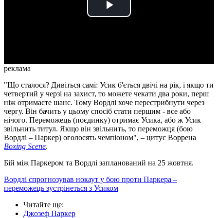
Play
Video
реклама
"Що сталося? Дивіться самі: Усик б'ється двічі на рік, і якщо ти
четвертий у черзі на захист, то можете чекати два роки, перш
ніж отримаєте шанс. Тому Вордлі хоче перестрибнути через
чергу. Він бачить у цьому спосіб стати першим - все або
нічого. Переможець (поєдинку) отримає Усика, або ж Усик
звільнить титул. Якщо він звільнить, то переможця (бою
Вордлі – Паркер) оголосять чемпіоном", – цитує Воррена
Boxing Scene
.
Бій між Паркером та Вордлі запланований на 25 жовтня.
Вордлі спрогнозував нокаут у бою проти Паркера –
переможець зустрінеться з Усиком
Читайте ще
:
Джозеф Паркер