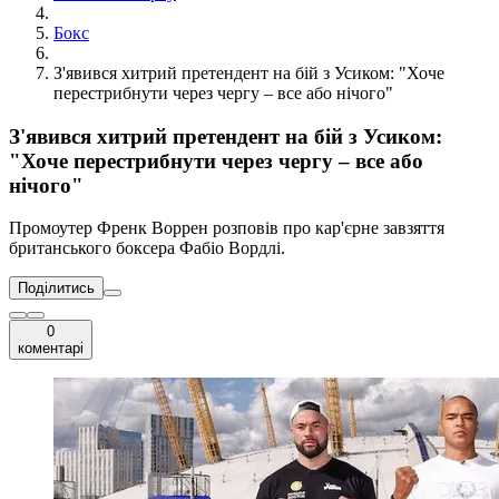
Бокс
З'явився хитрий претендент на бій з Усиком: "Хоче
перестрибнути через чергу – все або нічого"
З'явився хитрий претендент на бій з Усиком:
"Хоче перестрибнути через чергу – все або
нічого"
Промоутер Френк Воррен розповів про кар'єрне завзяття
британського боксера Фабіо Вордлі.
Поділитись
0
коментарі