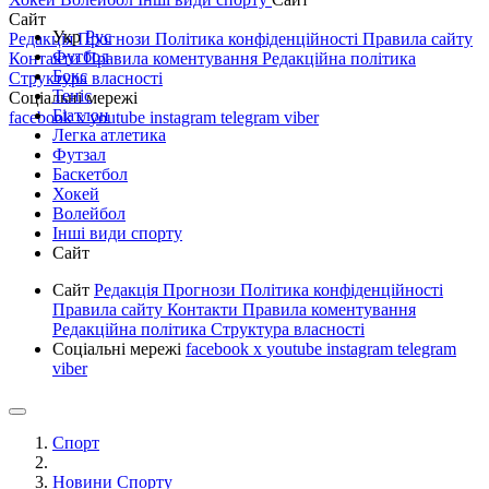
Сайт
Укр
Рус
Редакція
Прогнози
Політика конфіденційності
Правила сайту
Футбол
Контакти
Правила коментування
Редакційна політика
Бокс
Структура власності
Теніс
Соціальні мережі
Біатлон
facebook
x
youtube
instagram
telegram
viber
Легка атлетика
Футзал
Баскетбол
Хокей
Волейбол
Інші види спорту
Сайт
Сайт
Редакція
Прогнози
Політика конфіденційності
Правила сайту
Контакти
Правила коментування
Редакційна політика
Структура власності
Соціальні мережі
facebook
x
youtube
instagram
telegram
viber
Спорт
Новини Спорту