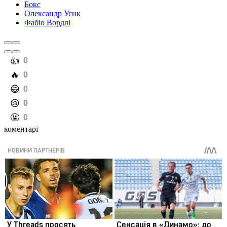
Бокс
Олександр Усик
Фабіо Вордлі
️👍
0
️🔥
0
️😄
0
️😢
0
️🤬
0
коментарі