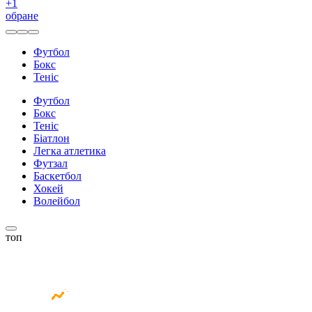
+
1
обране
Футбол
Бокс
Теніс
Футбол
Бокс
Теніс
Біатлон
Легка атлетика
Футзал
Баскетбол
Хокей
Волейбол
топ