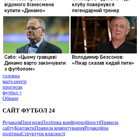
головна
матч-центр
прогнози
футбол +
Обране
САЙТ ФУТБОЛ 24
Редакція
Прогнози
Політика конфіденційності
Правила
сайту
Контакти
Правила коментування
Редакційна
політика
Структура власності