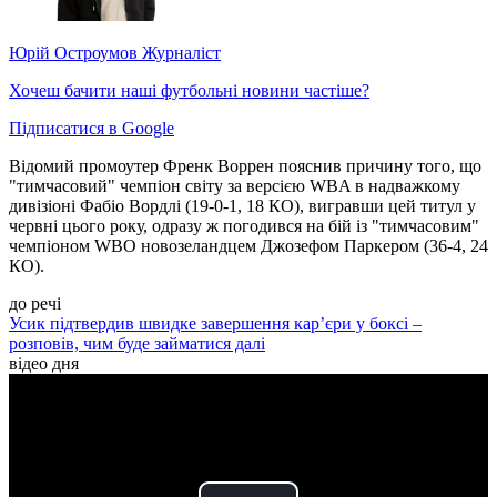
Юрій Остроумов
Журналіст
Хочеш бачити наші футбольні новини частіше?
Підписатися в Google
Відомий промоутер Френк Воррен пояснив причину того, що
"тимчасовий" чемпіон світу за версією WBA в надважкому
дивізіоні Фабіо Вордлі (19-0-1, 18 КО), вигравши цей титул у
червні цього року, одразу ж погодився на бій із "тимчасовим"
чемпіоном WBO новозеландцем Джозефом Паркером (36-4, 24
КО).
до речі
Усик підтвердив швидке завершення кар’єри у боксі –
розповів, чим буде займатися далі
відео дня