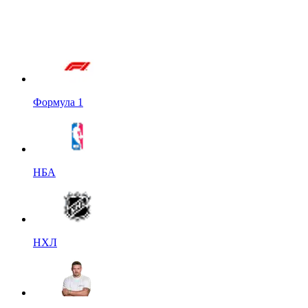
Формула 1
НБА
НХЛ