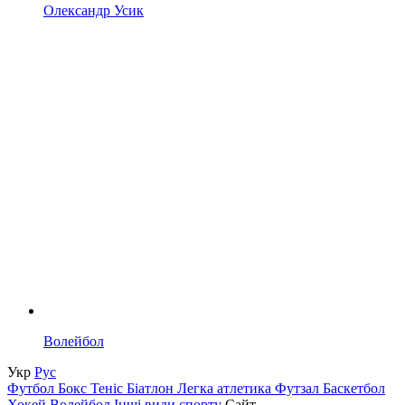
Олександр Усик
Волейбол
Укр
Рус
Футбол
Бокс
Теніс
Біатлон
Легка атлетика
Футзал
Баскетбол
Хокей
Волейбол
Інші види спорту
Сайт