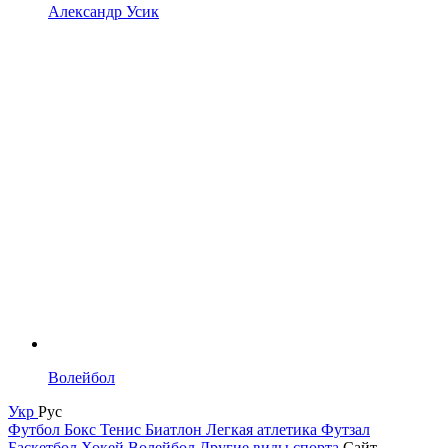
Александр Усик
Волейбол
Укр
Рус
Футбол
Бокс
Тенис
Биатлон
Легкая атлетика
Футзал
Баскетбол
Хокей
Волейбол
Другие виды спорта
Сайт