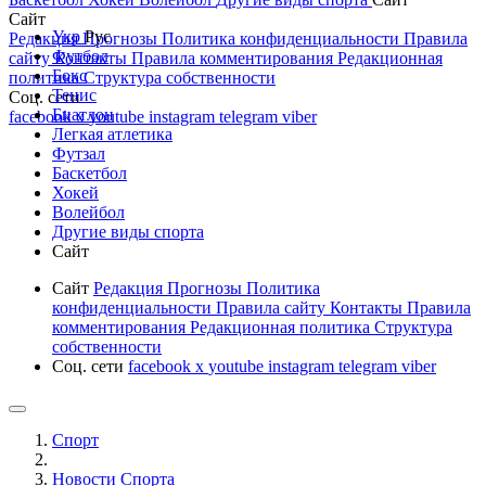
Сайт
Укр
Рус
Редакция
Прогнозы
Политика конфиденциальности
Правила
Футбол
сайту
Контакты
Правила комментирования
Редакционная
Бокс
политика
Структура собственности
Тенис
Соц. сети
Биатлон
facebook
x
youtube
instagram
telegram
viber
Легкая атлетика
Футзал
Баскетбол
Хокей
Волейбол
Другие виды спорта
Сайт
Сайт
Редакция
Прогнозы
Политика
конфиденциальности
Правила сайту
Контакты
Правила
комментирования
Редакционная политика
Структура
собственности
Соц. сети
facebook
x
youtube
instagram
telegram
viber
Спорт
Новости Cпорта