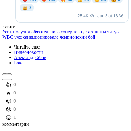
кстати
Усик получил обязательного соперника для защиты титула –
WBC уже санкционировала чемпионский бой
Читайте еще
:
Видеоновости
Александр Усик
Бокс
️👍
0
️🔥
0
️😄
0
️😢
0
️🤬
1
комментарии