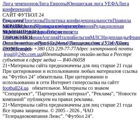
Лига чемпионов
Лига Европы
Юношеская лига УЕФА
Лига
конференций
САЙТ ФУТБОЛ 24
Редакция
Соц. сети
Прогнозы
Политика конфиденциальности
Правила
сайту
facebook
УКРАИНА
Контакты
x
youtube
Правила комментирования
instagram
telegram
viber
Редакционная
политика
Украина
ЧЕМПИОНАТЫ
Первая лига
Структура собственности
Вторая лига
Германия
ЕВРОКУБКИ
Испания
Англия
Италия
Бельгия
МЛС
Нидерланды
Фран
Лига чемпионов
Онлайн-медиа «Футбол 24»
Лига Европы
пл. Галицкая, дом. 15, м. Львов,
Юношеская лига УЕФА
Лига
конференций
79008
Телефон +380 (32) 229-77-77
Адрес электронной почты
legal@24tv.com.ua
Идентификатор онлайн-медиа в Реестре
субъектов в сфере медиа — R40-06058
21+
Материалы сайта предназначены для лиц старше 21 года
При цитировании и использовании любых материалов ссылка
на "Футбол 24" обязательна. При цитировании и
использовании в сети Интернет гиперссылка на сайтт
football24.ua
обязательное. Материалы со знаком
"Спецпроект", "Партнерский материал", "Реклама", "Новости
компаний" публикуем на правах рекламы.
21+
Материалы сайта предназначены для лиц старше 21 года
Все права защищены. © 2005 -
2026
, ЧАО
"Телерадиокомпания Люкс". "Футбол 24".