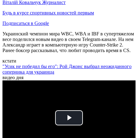
Віталій Ковальчук
Журналист
Будь в курсе спортивных новостей первым
Подписаться в Google
Украинский чемпион мира WBC, WBA и IBF в супертяжелом
весе поделился новым видео в своем Telegram-канале. На нем
Александр играет в компьютерную игру Counter-Strike 2.
Ранее боксер рассказывал, что любит проводить время в CS.
кстати
"Усик не победил бы его": Рой Джонс выбрал неожиданного
соперника для украинца
видео дня
Play