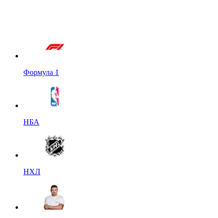
Формула 1
НБА
НХЛ