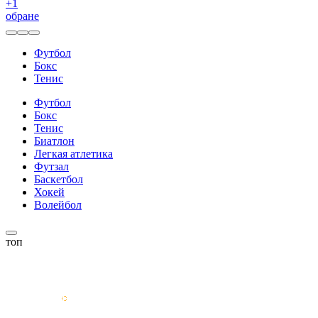
+
1
обране
Футбол
Бокс
Тенис
Футбол
Бокс
Тенис
Биатлон
Легкая атлетика
Футзал
Баскетбол
Хокей
Волейбол
топ