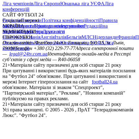
Ліга чемпіонів
Ліга Європи
Юнацька ліга УЄФА
Ліга
конференцій
САЙТ ФУТБОЛ 24
Редакція
Соціальні мережі
Прогнози
Політика конфіденційності
Правила
сайту
facebook
УКРАЇНА
Контакти
x
youtube
Правила коментування
instagram
telegram
viber
Редакційна
політика
Україна
ЧЕМПІОНАТИ
Перша ліга
Структура власності
Друга ліга
Німеччина
ЄВРОКУБКИ
Іспанія
Англія
Італія
Бельгія
МЛС
Нідерланди
Франція
П
Ліга чемпіонів
Онлайн-медіа «Футбол 24»
Ліга Європи
Юнацька ліга УЄФА
пл. Галицька, буд. 15, м. Львів,
Ліга
конференцій
79008
Телефон +380 (32) 229-77-77
Адреса електронної пошти
—
legal@24tv.com.ua
Ідентифікатор онлайн-медіа в Реєстрі
суб’єктів у сфері медіа — R40-06058
21+
Матеріали сайту призначені для осіб старше 21 року
При цитуванні і використанні будь-яких матеріалів посилання
на "Футбол 24" обов'язкове. При цитуванні і використанні в
мережі Інтернет гіперпосилання на сайт
football24.ua
обов'язкове. Матеріали зі знаком "Спецпроект",
"Партнерський матеріал", "Реклама", "Новини компаній"
публікуємо на правах реклами.
21+
Матеріали сайту призначені для осіб старше 21 року
Усi права захищенi. © 2005 -
2026
, ПрАТ "Телерадіокомпанія
Люкс". "Футбол 24".