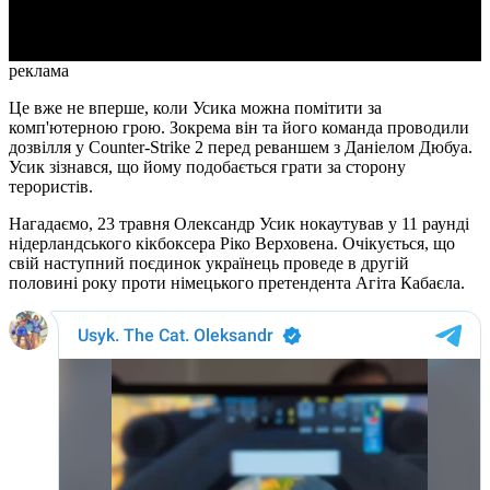
Video
реклама
Це вже не вперше, коли Усика можна помітити за
комп'ютерною грою. Зокрема він та його команда проводили
дозвілля у Counter-Strike 2 перед реваншем з Даніелом Дюбуа.
Усик зізнався, що йому подобається грати за сторону
терористів.
Нагадаємо, 23 травня Олександр Усик нокаутував у 11 раунді
нідерландського кікбоксера Ріко Верховена. Очікується, що
свій наступний поєдинок українець проведе в другій
половині року проти німецького претендента Агіта Кабаєла.