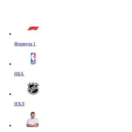
Формула 1
НБА
НХЛ