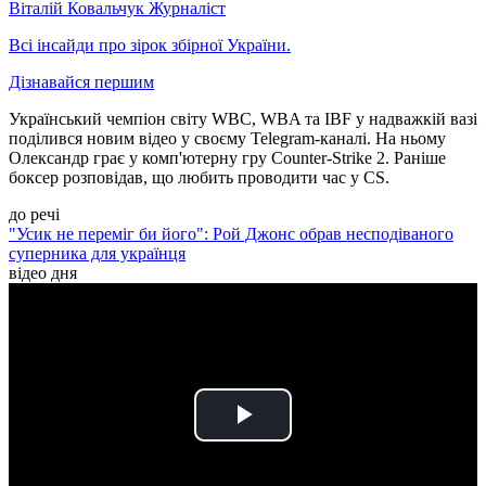
Віталій Ковальчук
Журналіст
Всі інсайди про зірок збірної України.
Дізнавайся першим
Український чемпіон світу WBC, WBA та IBF у надважкій вазі
поділився новим відео у своєму Telegram-каналі. На ньому
Олександр грає у комп'ютерну гру Counter-Strike 2. Раніше
боксер розповідав, що любить проводити час у CS.
до речі
"Усик не переміг би його": Рой Джонс обрав несподіваного
суперника для українця
відео дня
Play