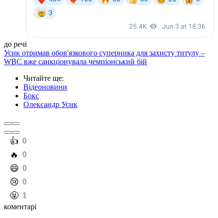
до речі
Усик отримав обов'язкового суперника для захисту титулу –
WBC вже санкціонувала чемпіонський бій
Читайте ще
:
Відеоновини
Бокс
Олександр Усик
️👍
0
️🔥
0
️😄
0
️😢
0
️🤬
1
коментарі