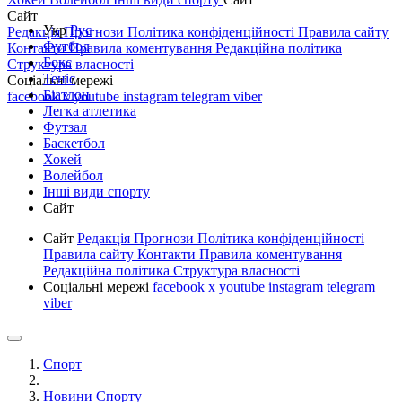
Сайт
Укр
Рус
Редакція
Прогнози
Політика конфіденційності
Правила сайту
Футбол
Контакти
Правила коментування
Редакційна політика
Бокс
Структура власності
Теніс
Соціальні мережі
Біатлон
facebook
x
youtube
instagram
telegram
viber
Легка атлетика
Футзал
Баскетбол
Хокей
Волейбол
Інші види спорту
Сайт
Сайт
Редакція
Прогнози
Політика конфіденційності
Правила сайту
Контакти
Правила коментування
Редакційна політика
Структура власності
Соціальні мережі
facebook
x
youtube
instagram
telegram
viber
Спорт
Новини Спорту