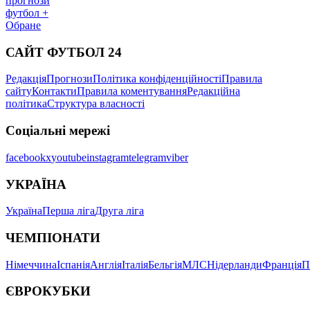
прогнози
футбол +
Обране
САЙТ ФУТБОЛ 24
Редакція
Прогнози
Політика конфіденційності
Правила
сайту
Контакти
Правила коментування
Редакційна
політика
Структура власності
Соціальні мережі
facebook
x
youtube
instagram
telegram
viber
УКРАЇНА
Україна
Перша ліга
Друга ліга
ЧЕМПІОНАТИ
Німеччина
Іспанія
Англія
Італія
Бельгія
МЛС
Нідерланди
Франція
П
ЄВРОКУБКИ