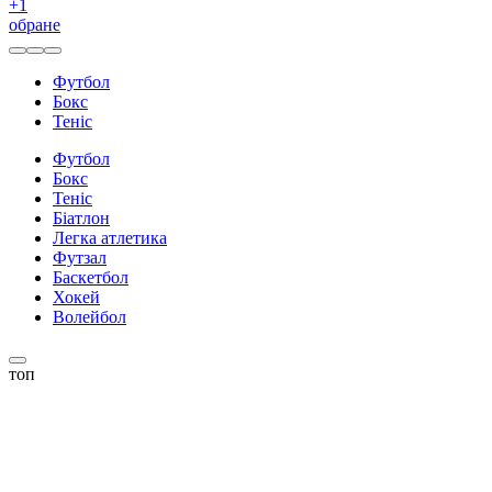
+
1
обране
Футбол
Бокс
Теніс
Футбол
Бокс
Теніс
Біатлон
Легка атлетика
Футзал
Баскетбол
Хокей
Волейбол
топ