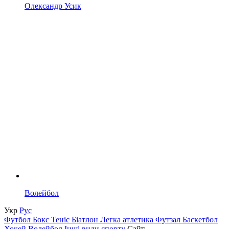
Олександр Усик
Волейбол
Укр
Рус
Футбол
Бокс
Теніс
Біатлон
Легка атлетика
Футзал
Баскетбол
Хокей
Волейбол
Інші види спорту
Сайт