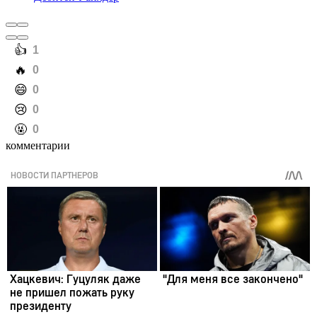
️👍
1
️🔥
0
️😄
0
️😢
0
️🤬
0
комментарии