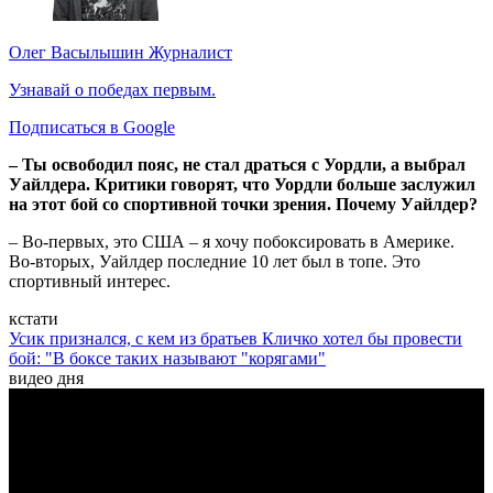
Олег Васылышин
Журналист
Узнавай о победах первым.
Подписаться в Google
– Ты освободил пояс, не стал драться с Уордли, а выбрал
Уайлдера. Критики говорят, что Уордли больше заслужил
на этот бой со спортивной точки зрения. Почему Уайлдер?
– Во-первых, это США – я хочу побоксировать в Америке.
Во-вторых, Уайлдер последние 10 лет был в топе. Это
спортивный интерес.
кстати
Усик признался, с кем из братьев Кличко хотел бы провести
бой: "В боксе таких называют "корягами"
видео дня