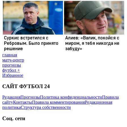
главная
матч-центр
прогнозы
футбол +
Избранное
САЙТ ФУТБОЛ 24
Редакция
Прогнозы
Политика конфиденциальности
Правила
сайту
Контакты
Правила комментирования
Редакционная
политика
Структура собственности
Соц. сети