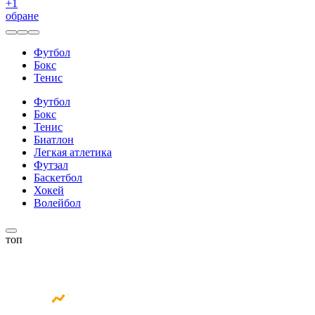
+
1
обране
Футбол
Бокс
Тенис
Футбол
Бокс
Тенис
Биатлон
Легкая атлетика
Футзал
Баскетбол
Хокей
Волейбол
топ