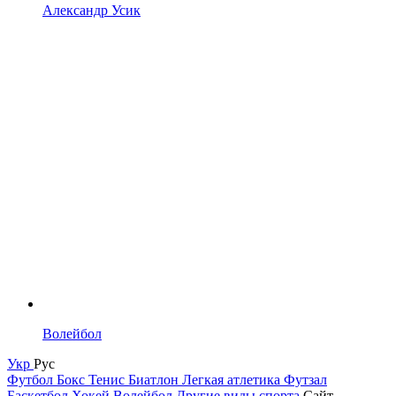
Александр Усик
Волейбол
Укр
Рус
Футбол
Бокс
Тенис
Биатлон
Легкая атлетика
Футзал
Баскетбол
Хокей
Волейбол
Другие виды спорта
Сайт