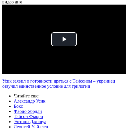
видео дня
Play
Video
Усик заявил о готовности драться с Тайсоном – украинец
озвучил единственное условие для трилогии
Читайте еще
:
Александр Усик
Бокс
Фабио Уордли
Тайсон Фьюри
Энтони Джошуа
Деонтей Уайлдер