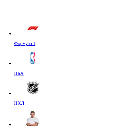
Формула 1
НБА
НХЛ