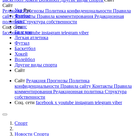
Сайт
Укр
Рус
Редакция
Прогнозы
Политика конфиденциальности
Правила
Футбол
сайту
Контакты
Правила комментирования
Редакционная
Бокс
политика
Структура собственности
Тенис
Соц. сети
Биатлон
facebook
x
youtube
instagram
telegram
viber
Легкая атлетика
Футзал
Баскетбол
Хокей
Волейбол
Другие виды спорта
Сайт
Сайт
Редакция
Прогнозы
Политика
конфиденциальности
Правила сайту
Контакты
Правила
комментирования
Редакционная политика
Структура
собственности
Соц. сети
facebook
x
youtube
instagram
telegram
viber
Спорт
Новости Cпорта