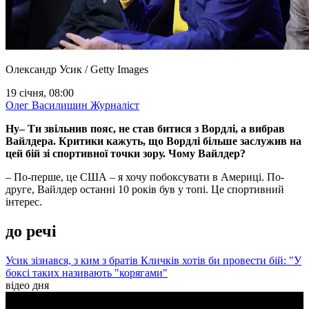
Олександр Усик / Getty Images
19 січня, 08:00
Олег Василишин
Журналіст
Ну– Ти звільнив пояс, не став битися з Вордлі, а вибрав
Вайлдера. Критики кажуть, що Вордлі більше заслужив на
цей бій зі спортивної точки зору. Чому Вайлдер?
– По-перше, це США – я хочу побоксувати в Америці. По-
друге, Вайлдер останні 10 років був у топі. Це спортивний
інтерес.
до речі
Усик зізнався, з ким з братів Кличків хотів би провести бій: "У
боксі таких називають "корягами"
відео дня