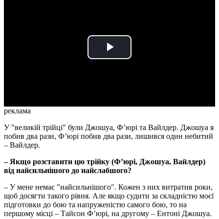
Play
Video
реклама
У "великій трійці" були Джошуа, Ф’юрі та Вайлдер. Джошуа я
побив два рази, Ф’юрі побив два рази, лишився один небитий
– Вайлдер.
– Якщо розставити цю трійку (Ф’юрі, Джошуа, Вайлдер)
від найсильнішого до найслабшого?
– У мене немає "найсильнішого". Кожен з них витратив роки,
щоб досягти такого рівня. Але якщо судити за складністю моєї
підготовки до бою та напруженістю самого бою, то на
першому місці – Тайсон Ф’юрі, на другому – Ентоні Джошуа.