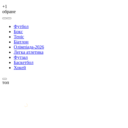
+
1
обране
Футбол
Бокс
Теніс
Біатлон
Олімпіада-2026
Легка атлетика
Футзал
Баскетбол
Хокей
топ