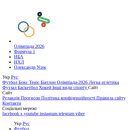
Олімпіада 2026
Формула 1
НБА
НХЛ
Олександр Усик
Укр
Рус
Футбол
Бокс
Теніс
Біатлон
Олімпіада-2026
Легка атлетика
Футзал
Баскетбол
Хокей
Інші види спорту
Сайт
Сайт
Редакція
Прогнози
Політика конфіденційності
Правила сайту
Контакти
Соціальні мережі
facebook
x
youtube
instagram
telegram
viber
Укр
Рус
Футбол