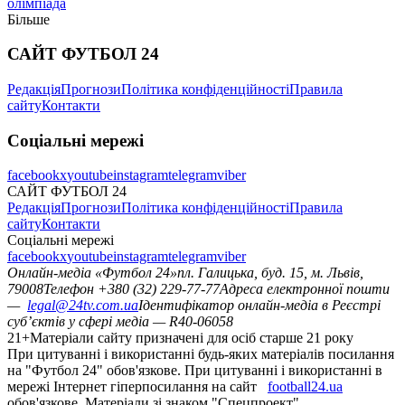
олімпіада
Більше
САЙТ ФУТБОЛ 24
Редакція
Прогнози
Політика конфіденційності
Правила
сайту
Контакти
Соціальні мережі
facebook
x
youtube
instagram
telegram
viber
САЙТ ФУТБОЛ 24
Редакція
Прогнози
Політика конфіденційності
Правила
сайту
Контакти
Соціальні мережі
facebook
x
youtube
instagram
telegram
viber
Онлайн-медіа «Футбол 24»
пл. Галицька, буд. 15, м. Львів,
79008
Телефон +380 (32) 229-77-77
Адреса електронної пошти
—
legal@24tv.com.ua
Ідентифікатор онлайн-медіа в Реєстрі
суб’єктів у сфері медіа — R40-06058
21+
Матеріали сайту призначені для осіб старше 21 року
При цитуванні і використанні будь-яких матеріалів посилання
на "Футбол 24" обов'язкове. При цитуванні і використанні в
мережі Інтернет гіперпосилання на сайт
football24.ua
обов'язкове. Матеріали зі знаком "Спецпроект",