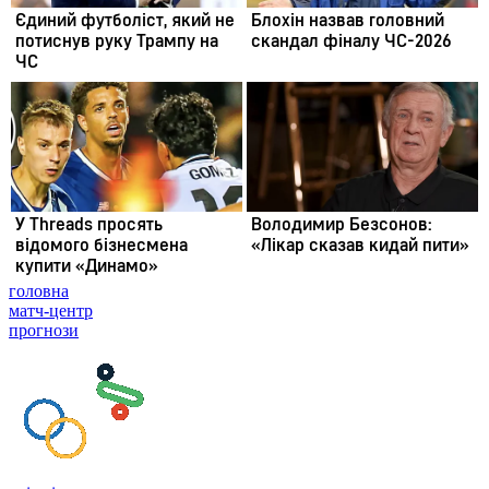
головна
матч-центр
прогнози