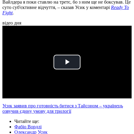
Вайлдера я поки ставлю на третє, бо з ним ще не боксував. Це
суто суб'єктивне відчуття, – сказав Усик у коментарі
Ready To
Fight
.
відео дня
Play
Video
Усик заявив про готовність битися з Тайсоном – українець
озвучив єдину умову для трилогії
Читайте ще
:
Фабіо Вордлі
Олександр Усик