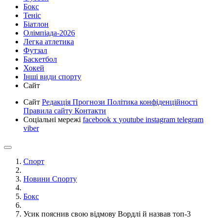
Бокс
Теніс
Біатлон
Олімпіада-2026
Легка атлетика
Футзал
Баскетбол
Хокей
Інші види спорту
Сайт
Сайт
Редакція
Прогнози
Політика конфіденційності
Правила сайту
Контакти
Соціальні мережі
facebook
x
youtube
instagram
telegram
viber
Спорт
Новини Спорту
Бокс
Усик пояснив свою відмову Вордлі й назвав топ-3