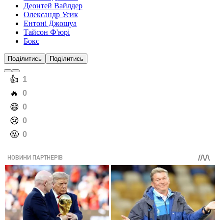
Деонтей Вайлдер
Олександр Усик
Ентоні Джошуа
Тайсон Ф'юрі
Бокс
Поділитись
Поділитись
️👍
1
️🔥
0
️😄
0
️😢
0
️🤬
0