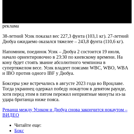
Video
реклама
38-летний Усик показал вес 227,3 фунта (103,1 кг). 27-летний
Дюбуа ожидаемо оказался тяжелее – 243,8 фунта (110,6 кг).
Напомним, поединок Усик – Дюбуа 2 состоится 19 июля,
начало ориентировочно в 23:30 по киевскому времени. На
кону будет стоять звание абсолютного чемпиона в
супертяжелом весе. Усик владеет поясами WBC, WBO, WBA
и IBO против одного IBF у Дюбуа.
Боксеры уже встречались в августе 2023 года во Вроцлаве.
Тогда украинец одержал победу нокаутом в девятом раунде,
хотя перед этим в пятом пережил неприятные минуты из-за
удара британца ниже пояса.
Реванш между Усиком и Дюбуа снова закончится нокаутом –
ВИДЕО
Читайте еще
:
Бокс