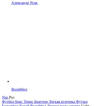
Александр Усик
Волейбол
Укр
Рус
Футбол
Бокс
Тенис
Биатлон
Легкая атлетика
Футзал
Баскетбол
Хокей
Волейбол
Другие виды спорта
Сайт