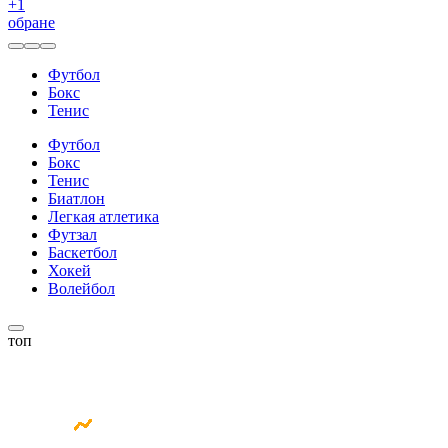
+
1
обране
Футбол
Бокс
Тенис
Футбол
Бокс
Тенис
Биатлон
Легкая атлетика
Футзал
Баскетбол
Хокей
Волейбол
топ