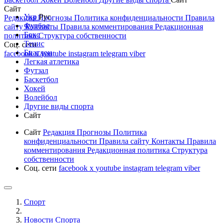
Сайт
Укр
Рус
Редакция
Прогнозы
Политика конфиденциальности
Правила
Футбол
сайту
Контакты
Правила комментирования
Редакционная
Бокс
политика
Структура собственности
Тенис
Соц. сети
Биатлон
facebook
x
youtube
instagram
telegram
viber
Легкая атлетика
Футзал
Баскетбол
Хокей
Волейбол
Другие виды спорта
Сайт
Сайт
Редакция
Прогнозы
Политика
конфиденциальности
Правила сайту
Контакты
Правила
комментирования
Редакционная политика
Структура
собственности
Соц. сети
facebook
x
youtube
instagram
telegram
viber
Спорт
Новости Cпорта