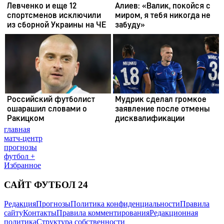
главная
матч-центр
прогнозы
футбол +
Избранное
САЙТ ФУТБОЛ 24
Редакция
Прогнозы
Политика конфиденциальности
Правила
сайту
Контакты
Правила комментирования
Редакционная
политика
Структура собственности