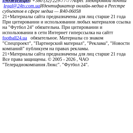
конференций
79008
Телефон +380 (32) 229-77-77
Адрес электронной почты
legal@24tv.com.ua
Идентификатор онлайн-медиа в Реестре
субъектов в сфере медиа — R40-06058
21+
Материалы сайта предназначены для лиц старше 21 года
При цитировании и использовании любых материалов ссылка
на "Футбол 24" обязательна. При цитировании и
использовании в сети Интернет гиперссылка на сайтт
football24.ua
обязательное. Материалы со знаком
"Спецпроект", "Партнерский материал", "Реклама", "Новости
компаний" публикуем на правах рекламы.
21+
Материалы сайта предназначены для лиц старше 21 года
Все права защищены. © 2005 -
2026
, ЧАО
"Телерадиокомпания Люкс". "Футбол 24".