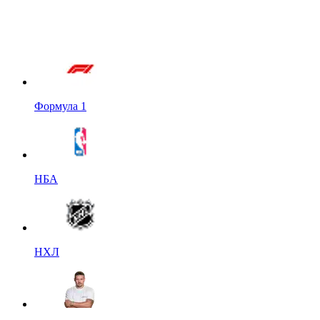
Формула 1
НБА
НХЛ