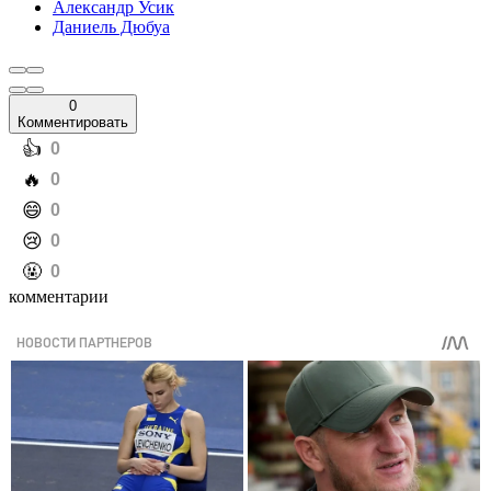
Александр Усик
Даниель Дюбуа
0
Комментировать
️👍
0
️🔥
0
️😄
0
️😢
0
️🤬
0
комментарии