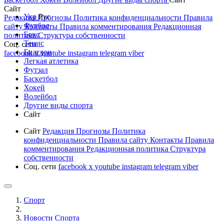
Сайт
Укр
Рус
Редакция
Прогнозы
Политика конфиденциальности
Правила
Футбол
сайту
Контакты
Правила комментирования
Редакционная
Бокс
политика
Структура собственности
Тенис
Соц. сети
Биатлон
facebook
x
youtube
instagram
telegram
viber
Легкая атлетика
Футзал
Баскетбол
Хокей
Волейбол
Другие виды спорта
Сайт
Сайт
Редакция
Прогнозы
Политика
конфиденциальности
Правила сайту
Контакты
Правила
комментирования
Редакционная политика
Структура
собственности
Соц. сети
facebook
x
youtube
instagram
telegram
viber
Спорт
Новости Cпорта