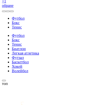
+
1
обране
Футбол
Бокс
Тенис
Футбол
Бокс
Тенис
Биатлон
Легкая атлетика
Футзал
Баскетбол
Хокей
Волейбол
топ