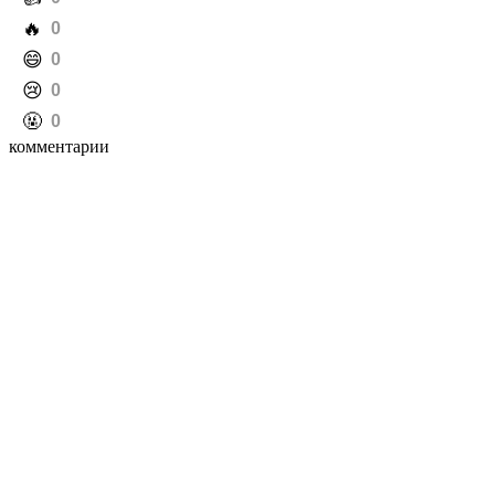
️🔥
0
️😄
0
️😢
0
️🤬
0
комментарии