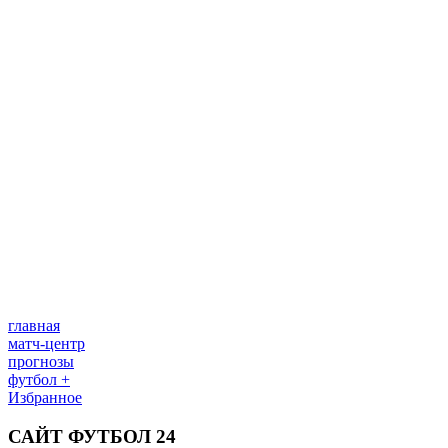
главная
матч-центр
прогнозы
футбол +
Избранное
САЙТ ФУТБОЛ 24
Редакция
Прогнозы
Политика конфиденциальности
Правила
сайту
Контакты
Правила комментирования
Редакционная