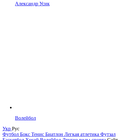
Александр Усик
Волейбол
Укр
Рус
Футбол
Бокс
Тенис
Биатлон
Легкая атлетика
Футзал
Баскетбол
Хокей
Волейбол
Другие виды спорта
Сайт