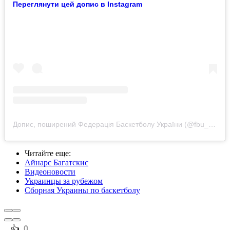
Переглянути цей допис в Instagram
Допис, поширений Федерація Баскетболу України (@fbu_official)
Читайте еще
:
Айнарс Багатскис
Видеоновости
Украинцы за рубежом
Сборная Украины по баскетболу
️👍
0