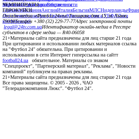
конференций
79008
Телефон +380 (32) 229-77-77
Адрес электронной почты
legal@24tv.com.ua
Идентификатор онлайн-медиа в Реестре
субъектов в сфере медиа — R40-06058
21+
Материалы сайта предназначены для лиц старше 21 года
При цитировании и использовании любых материалов ссылка
на "Футбол 24" обязательна. При цитировании и
использовании в сети Интернет гиперссылка на сайтт
football24.ua
обязательное. Материалы со знаком
"Спецпроект", "Партнерский материал", "Реклама", "Новости
компаний" публикуем на правах рекламы.
21+
Материалы сайта предназначены для лиц старше 21 года
Все права защищены. © 2005 -
2026
, ЧАО
"Телерадиокомпания Люкс". "Футбол 24".