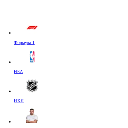
Формула 1
НБА
НХЛ