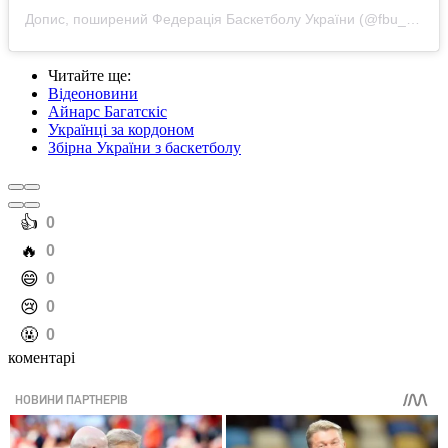
Допис, поширений Федерація Баскетболу України (@fbu_official)
Читайте ще
:
Відеоновини
Айнарс Багатскіс
Українці за кордоном
Збірна України з баскетболу
️👍
0
️🔥
0
️😄
0
️😢
0
️🤬
0
коментарі