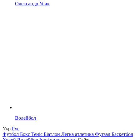
Олександр Усик
Волейбол
Укр
Рус
Футбол
Бокс
Теніс
Біатлон
Легка атлетика
Футзал
Баскетбол
Хокей
Волейбол
Інші види спорту
Сайт