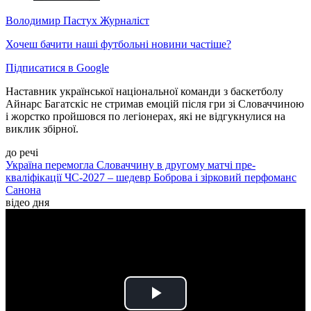
Володимир Пастух
Журналіст
Хочеш бачити наші футбольні новини частіше?
Підписатися в Google
Наставник української національної команди з баскетболу
Айнарс Багатскіс не стримав емоцій після гри зі Словаччиною
і жорстко пройшовся по легіонерах, які не відгукнулися на
виклик збірної.
до речі
Україна перемогла Словаччину в другому матчі пре-
кваліфікації ЧС-2027 – шедевр Боброва і зірковий перфоманс
Санона
відео дня
Play