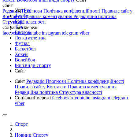
Сайт
Укр
Рус
Редакція
Прогнози
Політика конфіденційності
Правила сайту
Футбол
Контакти
Правила коментування
Редакційна політика
Бокс
Структура власності
Теніс
Соціальні мережі
Біатлон
facebook
x
youtube
instagram
telegram
viber
Легка атлетика
Футзал
Баскетбол
Хокей
Волейбол
Інші види спорту
Сайт
Сайт
Редакція
Прогнози
Політика конфіденційності
Правила сайту
Контакти
Правила коментування
Редакційна політика
Структура власності
Соціальні мережі
facebook
x
youtube
instagram
telegram
viber
Спорт
Новини Спорту