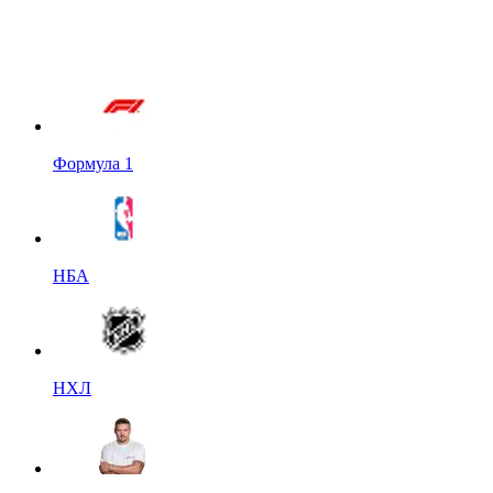
Формула 1
НБА
НХЛ