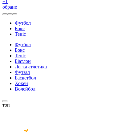
+
1
обране
Футбол
Бокс
Теніс
Футбол
Бокс
Теніс
Біатлон
Легка атлетика
Футзал
Баскетбол
Хокей
Волейбол
топ