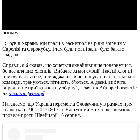
Video
реклама
"Я був в Україні. Ми грали в баскетбол на рівні збірних у
Євролізі та Єврокубку. І там були повні зали, було багато
глядачів.
Справді, я б сказав, що хочеться якнайшвидше повернутися,
бо все для цих хлопців. Вибачте за мої емоції. Так, ці хлопці
присвячують себе, приїжджають в розташування національної
команди, тренуються, пітніють, бʼються. А деякі, вибачте,
виродки не приїжджають у збірну", – заявив Айнарс Багатскіс
на
прес-конференції
.
Нагадаємо, що Україна перемогла Словаччину в рамках пре-
кваліфікації ЧС-2027 (80:71). Наступний матч наша команда
проведе проти Швейцарії 16 серпня.