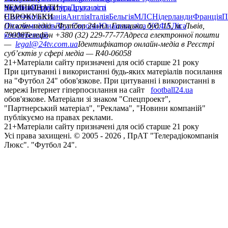
політика
Україна
ЧЕМПІОНАТИ
Перша ліга
Структура власності
Друга ліга
Німеччина
ЄВРОКУБКИ
Іспанія
Англія
Італія
Бельгія
МЛС
Нідерланди
Франція
П
Ліга чемпіонів
Онлайн-медіа «Футбол 24»
Ліга Європи
Юнацька ліга УЄФА
пл. Галицька, буд. 15, м. Львів,
Ліга
конференцій
79008
Телефон +380 (32) 229-77-77
Адреса електронної пошти
—
legal@24tv.com.ua
Ідентифікатор онлайн-медіа в Реєстрі
суб’єктів у сфері медіа — R40-06058
21+
Матеріали сайту призначені для осіб старше 21 року
При цитуванні і використанні будь-яких матеріалів посилання
на "Футбол 24" обов'язкове. При цитуванні і використанні в
мережі Інтернет гіперпосилання на сайт
football24.ua
обов'язкове. Матеріали зі знаком "Спецпроект",
"Партнерський матеріал", "Реклама", "Новини компаній"
публікуємо на правах реклами.
21+
Матеріали сайту призначені для осіб старше 21 року
Усi права захищенi. © 2005 -
2026
, ПрАТ "Телерадіокомпанія
Люкс". "Футбол 24".