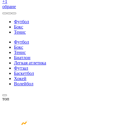
+
1
обране
Футбол
Бокс
Тенис
Футбол
Бокс
Тенис
Биатлон
Легкая атлетика
Футзал
Баскетбол
Хокей
Волейбол
топ