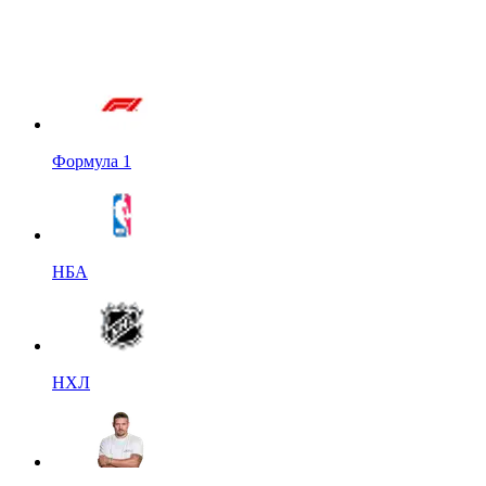
Формула 1
НБА
НХЛ