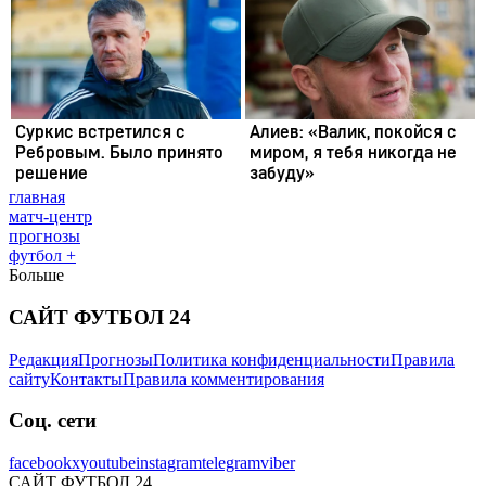
главная
матч-центр
прогнозы
футбол +
Больше
САЙТ ФУТБОЛ 24
Редакция
Прогнозы
Политика конфиденциальности
Правила
сайту
Контакты
Правила комментирования
Соц. сети
facebook
x
youtube
instagram
telegram
viber
САЙТ ФУТБОЛ 24