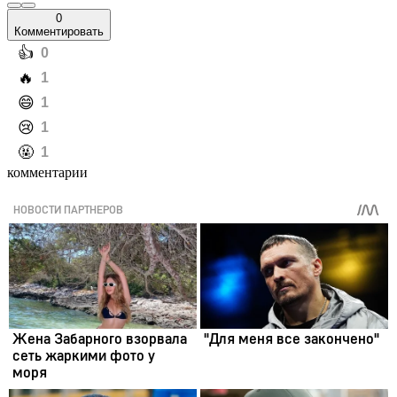
0
Комментировать
️👍
0
️🔥
1
️😄
1
️😢
1
️🤬
1
комментарии