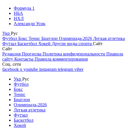
Формула 1
НБА
НХЛ
Александр Усик
Укр
Рус
Футбол
Бокс
Тенис
Биатлон
Олимпиада-2026
Легкая атлетика
Футзал
Баскетбол
Хокей
Другие виды спорта
Сайт
Сайт
Редакция
Прогнозы
Политика конфиденциальности
Правила
сайту
Контакты
Правила комментирования
Соц. сети
facebook
x
youtube
instagram
telegram
viber
Укр
Рус
Футбол
Бокс
Тенис
Биатлон
Олимпиада-2026
Легкая атлетика
Футзал
Баскетбол
Хокей