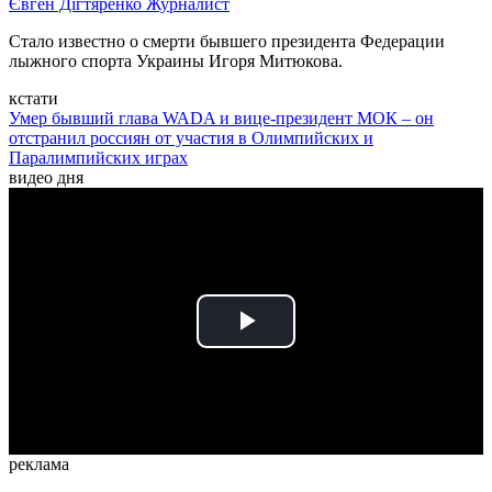
Євген Дігтяренко
Журналист
Стало известно о смерти бывшего президента Федерации
лыжного спорта Украины Игоря Митюкова.
кстати
Умер бывший глава WADA и вице-президент МОК – он
отстранил россиян от участия в Олимпийских и
Паралимпийских играх
видео дня
Play
Video
реклама