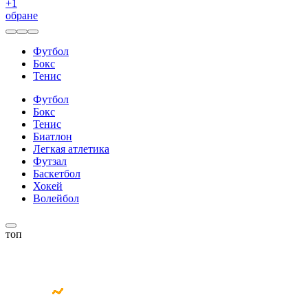
+
1
обране
Футбол
Бокс
Тенис
Футбол
Бокс
Тенис
Биатлон
Легкая атлетика
Футзал
Баскетбол
Хокей
Волейбол
топ