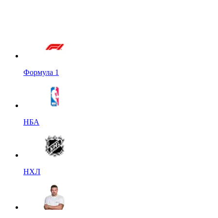
Формула 1
НБА
НХЛ