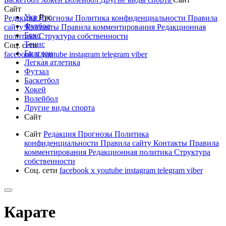
Сайт
Укр
Рус
Редакция
Прогнозы
Политика конфиденциальности
Правила
Футбол
сайту
Контакты
Правила комментирования
Редакционная
Бокс
политика
Структура собственности
Тенис
Соц. сети
Биатлон
facebook
x
youtube
instagram
telegram
viber
Легкая атлетика
Футзал
Баскетбол
Хокей
Волейбол
Другие виды спорта
Сайт
Сайт
Редакция
Прогнозы
Политика
конфиденциальности
Правила сайту
Контакты
Правила
комментирования
Редакционная политика
Структура
собственности
Соц. сети
facebook
x
youtube
instagram
telegram
viber
Карате