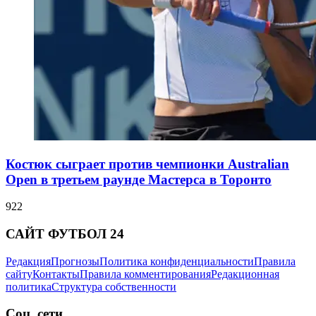
Костюк сыграет против чемпионки Australian
Open в третьем раунде Мастерса в Торонто
922
САЙТ ФУТБОЛ 24
Редакция
Прогнозы
Политика конфиденциальности
Правила
сайту
Контакты
Правила комментирования
Редакционная
политика
Структура собственности
Соц. сети