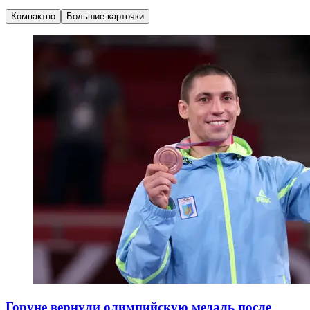
Компактно
Большие карточки
Горуне вернули олимпийскую медаль после