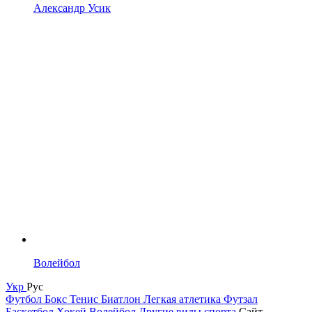
Александр Усик
Волейбол
Укр
Рус
Футбол
Бокс
Тенис
Биатлон
Легкая атлетика
Футзал
Баскетбол
Хокей
Волейбол
Другие виды спорта
Сайт