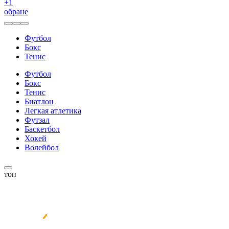
+
1
обране
Футбол
Бокс
Тенис
Футбол
Бокс
Тенис
Биатлон
Легкая атлетика
Футзал
Баскетбол
Хокей
Волейбол
топ