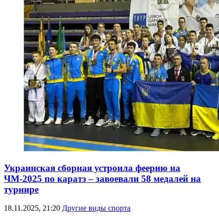
Украинская сборная устроила феерию на
ЧМ-2025 по каратэ – завоевали 58 медалей на
турнире
18.11.2025, 21:20
Другие виды спорта