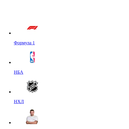
Формула 1
НБА
НХЛ