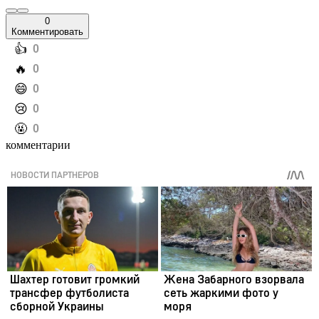
0
Комментировать
️👍
0
️🔥
0
️😄
0
️😢
0
️🤬
0
комментарии