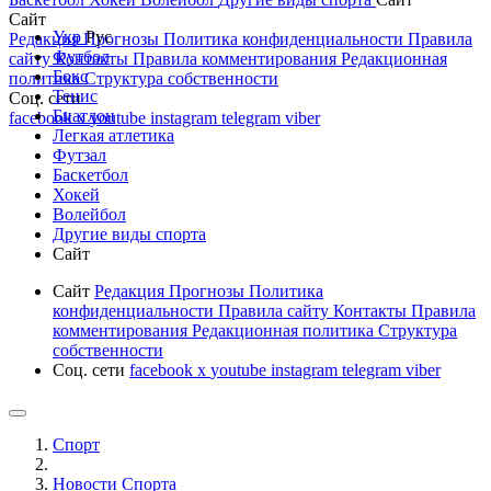
Сайт
Укр
Рус
Редакция
Прогнозы
Политика конфиденциальности
Правила
Футбол
сайту
Контакты
Правила комментирования
Редакционная
Бокс
политика
Структура собственности
Тенис
Соц. сети
Биатлон
facebook
x
youtube
instagram
telegram
viber
Легкая атлетика
Футзал
Баскетбол
Хокей
Волейбол
Другие виды спорта
Сайт
Сайт
Редакция
Прогнозы
Политика
конфиденциальности
Правила сайту
Контакты
Правила
комментирования
Редакционная политика
Структура
собственности
Соц. сети
facebook
x
youtube
instagram
telegram
viber
Спорт
Новости Cпорта