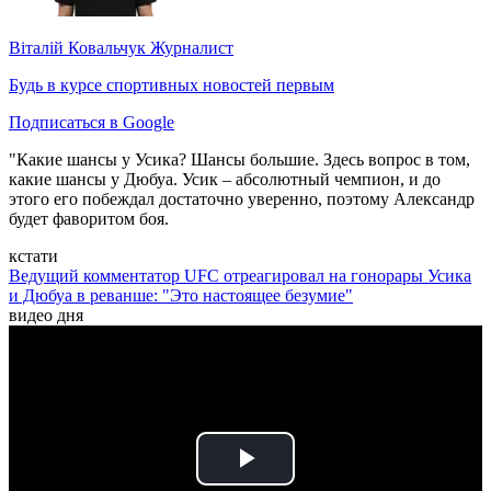
Віталій Ковальчук
Журналист
Будь в курсе спортивных новостей первым
Подписаться в Google
"Какие шансы у Усика? Шансы большие. Здесь вопрос в том,
какие шансы у Дюбуа. Усик – абсолютный чемпион, и до
этого его побеждал достаточно уверенно, поэтому Александр
будет фаворитом боя.
кстати
Ведущий комментатор UFC отреагировал на гонорары Усика
и Дюбуа в реванше: "Это настоящее безумие"
видео дня
Play