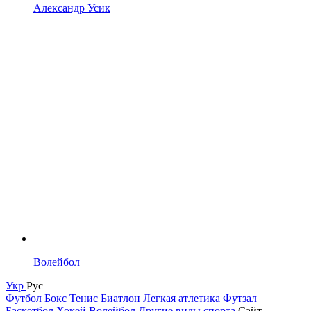
Александр Усик
Волейбол
Укр
Рус
Футбол
Бокс
Тенис
Биатлон
Легкая атлетика
Футзал
Баскетбол
Хокей
Волейбол
Другие виды спорта
Сайт