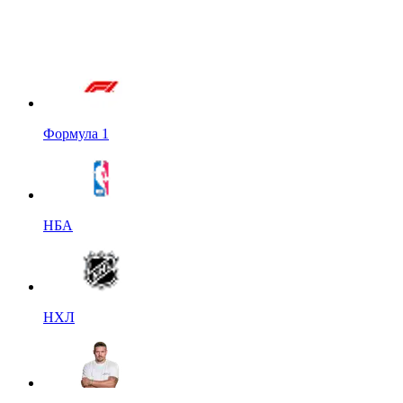
Формула 1
НБА
НХЛ