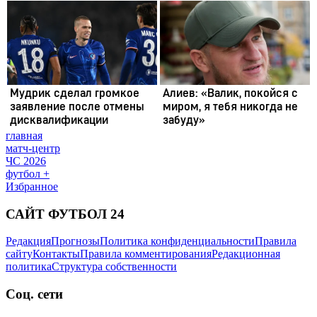
главная
матч-центр
ЧС 2026
футбол +
Избранное
САЙТ ФУТБОЛ 24
Редакция
Прогнозы
Политика конфиденциальности
Правила
сайту
Контакты
Правила комментирования
Редакционная
политика
Структура собственности
Соц. сети