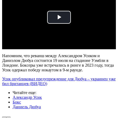
Play
Video
Напомним, что реванш между Александром Усиком и
Даниэлом Дюбуа состоится 19 июля на стадионе Уэмбли в
Лондоне. Боксеры уже встречались в ринге в 2023 году, тогда
Усик одержал победу нокаутом в 9-м раунде.
Усик опубликовал предупреждение для Дюбуа – украинец уже
бил британцев (ВИДЕО)
Читайте еще
:
Александр Усик
Бокс
Даниель Дюбуа