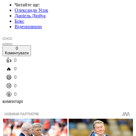
Читайте ще
:
Олександр Усик
Даніель Дюбуа
Бокс
Відеоновини
0
Коментувати
️👍
0
️🔥
0
️😄
0
️😢
0
️🤬
0
коментарі