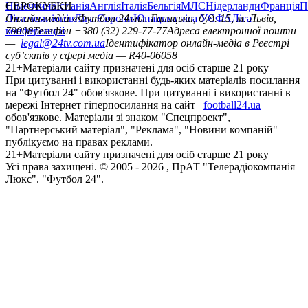
Німеччина
ЄВРОКУБКИ
Іспанія
Англія
Італія
Бельгія
МЛС
Нідерланди
Франція
П
Ліга чемпіонів
Онлайн-медіа «Футбол 24»
Ліга Європи
Юнацька ліга УЄФА
пл. Галицька, буд. 15, м. Львів,
Ліга
конференцій
79008
Телефон +380 (32) 229-77-77
Адреса електронної пошти
—
legal@24tv.com.ua
Ідентифікатор онлайн-медіа в Реєстрі
суб’єктів у сфері медіа — R40-06058
21+
Матеріали сайту призначені для осіб старше 21 року
При цитуванні і використанні будь-яких матеріалів посилання
на "Футбол 24" обов'язкове. При цитуванні і використанні в
мережі Інтернет гіперпосилання на сайт
football24.ua
обов'язкове. Матеріали зі знаком "Спецпроект",
"Партнерський матеріал", "Реклама", "Новини компаній"
публікуємо на правах реклами.
21+
Матеріали сайту призначені для осіб старше 21 року
Усi права захищенi. © 2005 -
2026
, ПрАТ "Телерадіокомпанія
Люкс". "Футбол 24".