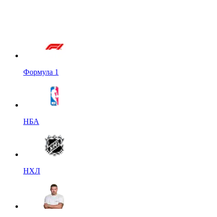
Формула 1
НБА
НХЛ