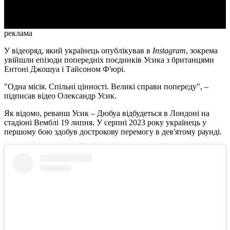
Video
реклама
У відеоряд, який українець опублікував в
Instagram
, зокрема
увійшли епізоди попередніх поєдинків Усика з британцями
Ентоні Джошуа і Тайсоном Ф'юрі.
"Одна місія. Спільні цінності. Великі справи попереду", –
підписав відео Олександр Усик.
Як відомо, реванш Усик – Дюбуа відбудеться в Лондоні на
стадіоні Вемблі 19 липня. У серпні 2023 року українець у
першому бою здобув дострокову перемогу в дев'ятому раунді.