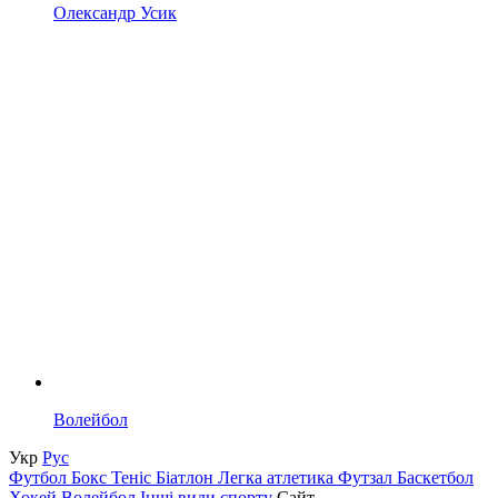
Олександр Усик
Волейбол
Укр
Рус
Футбол
Бокс
Теніс
Біатлон
Легка атлетика
Футзал
Баскетбол
Хокей
Волейбол
Інші види спорту
Сайт