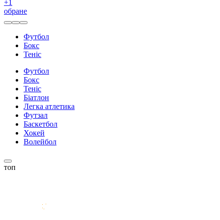
+
1
обране
Футбол
Бокс
Теніс
Футбол
Бокс
Теніс
Біатлон
Легка атлетика
Футзал
Баскетбол
Хокей
Волейбол
топ