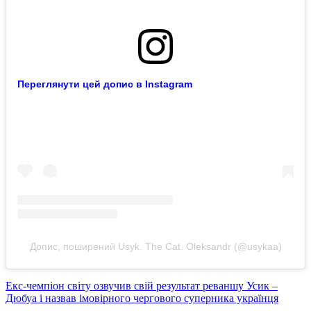
Переглянути цей допис в Instagram
Допис, поширений Usyk. The Cat. Oleksandr (@usykaa)
Екс-чемпіон світу озвучив свій результат реваншу Усик –
Дюбуа і назвав імовірного чергового суперника українця