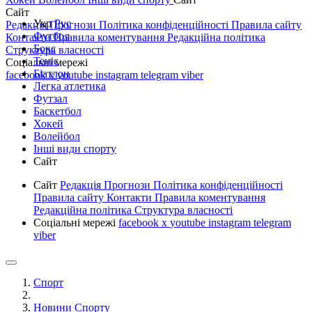
Сайт
Укр
Рус
Редакція
Прогнози
Політика конфіденційності
Правила сайту
Футбол
Контакти
Правила коментування
Редакційна політика
Бокс
Структура власності
Теніс
Соціальні мережі
Біатлон
facebook
x
youtube
instagram
telegram
viber
Легка атлетика
Футзал
Баскетбол
Хокей
Волейбол
Інші види спорту
Сайт
Сайт
Редакція
Прогнози
Політика конфіденційності
Правила сайту
Контакти
Правила коментування
Редакційна політика
Структура власності
Соціальні мережі
facebook
x
youtube
instagram
telegram
viber
Спорт
Новини Спорту