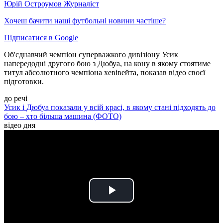
Юрій Остроумов
Журналіст
Хочеш бачити наші футбольні новини частіше?
Підписатися в Google
Об'єднавчий чемпіон суперважкого дивізіону Усик
напередодні другого бою з Дюбуа, на кону в якому стоятиме
титул абсолютного чемпіона хевівейта, показав відео своєї
підготовки.
до речі
Усик і Дюбуа показали у всій красі, в якому стані підходять до
бою – хто більша машина (ФОТО)
відео дня
Play