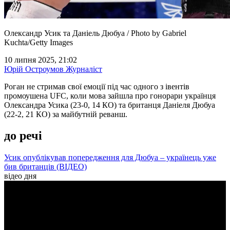
Олександр Усик та Даніель Дюбуа / Photo by Gabriel
Kuchta/Getty Images
10 липня 2025, 21:02
Юрій Остроумов
Журналіст
Роган не стримав свої емоції під час одного з івентів
промоушена UFC, коли мова зайшла про гонорари українця
Олександра Усика (23-0, 14 КО) та британця Даніеля Дюбуа
(22-2, 21 КО) за майбутній реванш.
до речі
Усик опублікував попередження для Дюбуа – українець уже
бив британців (ВІДЕО)
відео дня