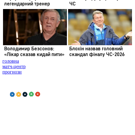
головна
матч-центр
прогнози
олімпіада
Більше
САЙТ ФУТБОЛ 24