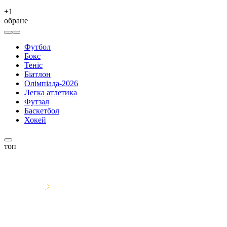
+
1
обране
Футбол
Бокс
Теніс
Біатлон
Олімпіада-2026
Легка атлетика
Футзал
Баскетбол
Хокей
топ