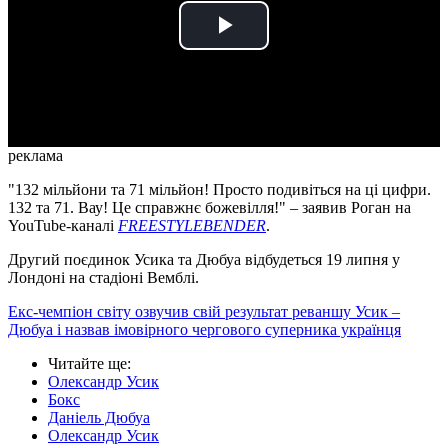
Play
Video
реклама
"132 мільйони та 71 мільйон! Просто подивіться на ці цифри.
132 та 71. Вау! Це справжнє божевілля!" – заявив Роган на
YouTube-каналі
FREESTYLEBENDER
.
Другий поєдинок Усика та Дюбуа відбудеться 19 липня у
Лондоні на стадіоні Вемблі.
Екс-чемпіон світу озвучив свій результат реваншу Усик –
Дюбуа і назвав імовірного чергового суперника українця
Читайте ще
:
Олександр Усик
Бокс
Даніель Дюбуа
Олександр Усик