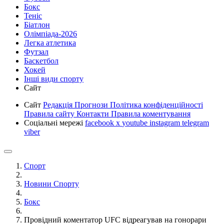
Бокс
Теніс
Біатлон
Олімпіада-2026
Легка атлетика
Футзал
Баскетбол
Хокей
Інші види спорту
Сайт
Сайт
Редакція
Прогнози
Політика конфіденційності
Правила сайту
Контакти
Правила коментування
Соціальні мережі
facebook
x
youtube
instagram
telegram
viber
Спорт
Новини Спорту
Бокс
Провідний коментатор UFC відреагував на гонорари