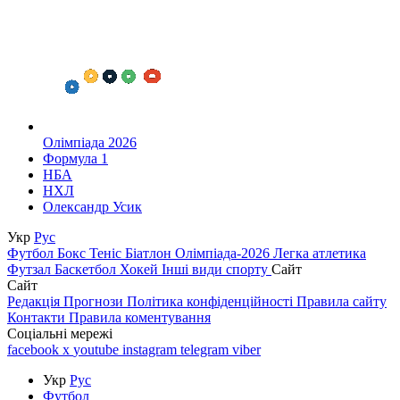
Олімпіада 2026
Формула 1
НБА
НХЛ
Олександр Усик
Укр
Рус
Футбол
Бокс
Теніс
Біатлон
Олімпіада-2026
Легка атлетика
Футзал
Баскетбол
Хокей
Інші види спорту
Сайт
Сайт
Редакція
Прогнози
Політика конфіденційності
Правила сайту
Контакти
Правила коментування
Соціальні мережі
facebook
x
youtube
instagram
telegram
viber
Укр
Рус
Футбол