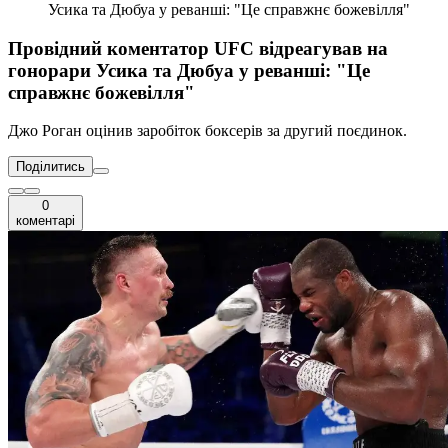
Усика та Дюбуа у реванші: "Це справжнє божевілля"
Провідний коментатор UFC відреагував на
гонорари Усика та Дюбуа у реванші: "Це
справжнє божевілля"
Джо Роган оцінив заробіток боксерів за другий поєдинок.
Поділитись
0
коментарі