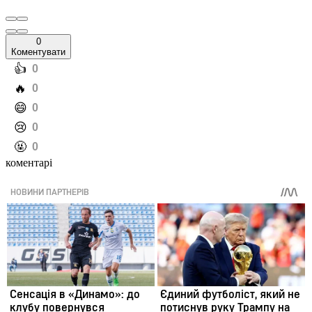
0
Коментувати
️👍
0
️🔥
0
️😄
0
️😢
0
️🤬
0
коментарі