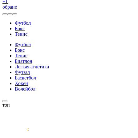
+
1
обране
Футбол
Бокс
Тенис
Футбол
Бокс
Тенис
Биатлон
Легкая атлетика
Футзал
Баскетбол
Хокей
Волейбол
топ