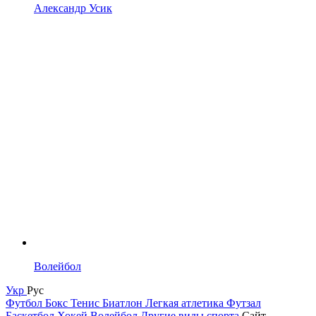
Александр Усик
Волейбол
Укр
Рус
Футбол
Бокс
Тенис
Биатлон
Легкая атлетика
Футзал
Баскетбол
Хокей
Волейбол
Другие виды спорта
Сайт