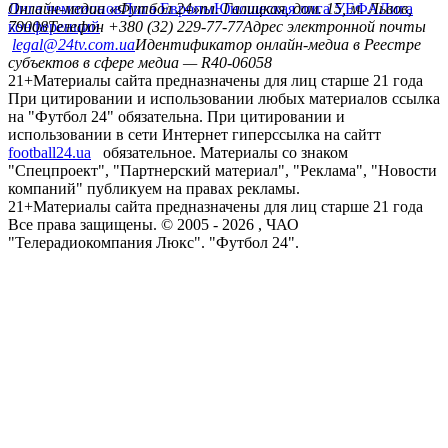
Лига чемпионов
Онлайн-медиа «Футбол 24»
Лига Европы
пл. Галицкая, дом. 15, м. Львов,
Юношеская лига УЕФА
Лига
конференций
79008
Телефон +380 (32) 229-77-77
Адрес электронной почты
legal@24tv.com.ua
Идентификатор онлайн-медиа в Реестре
субъектов в сфере медиа — R40-06058
21+
Материалы сайта предназначены для лиц старше 21 года
При цитировании и использовании любых материалов ссылка
на "Футбол 24" обязательна. При цитировании и
использовании в сети Интернет гиперссылка на сайтт
football24.ua
обязательное. Материалы со знаком
"Спецпроект", "Партнерский материал", "Реклама", "Новости
компаний" публикуем на правах рекламы.
21+
Материалы сайта предназначены для лиц старше 21 года
Все права защищены. © 2005 -
2026
, ЧАО
"Телерадиокомпания Люкс". "Футбол 24".