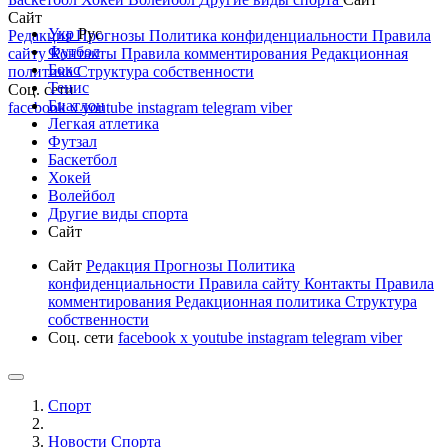
Сайт
Укр
Рус
Редакция
Прогнозы
Политика конфиденциальности
Правила
Футбол
сайту
Контакты
Правила комментирования
Редакционная
Бокс
политика
Структура собственности
Тенис
Соц. сети
Биатлон
facebook
x
youtube
instagram
telegram
viber
Легкая атлетика
Футзал
Баскетбол
Хокей
Волейбол
Другие виды спорта
Сайт
Сайт
Редакция
Прогнозы
Политика
конфиденциальности
Правила сайту
Контакты
Правила
комментирования
Редакционная политика
Структура
собственности
Соц. сети
facebook
x
youtube
instagram
telegram
viber
Спорт
Новости Cпорта