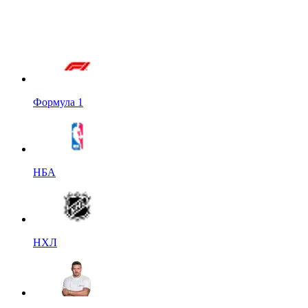
Формула 1
НБА
НХЛ