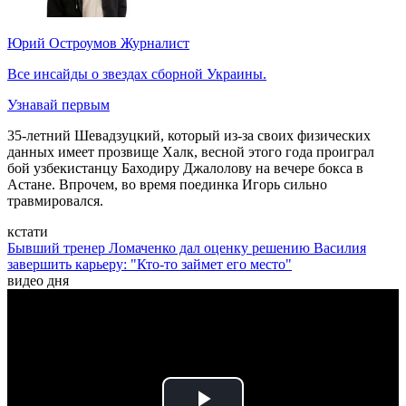
Юрий Остроумов
Журналист
Все инсайды о звездах сборной Украины.
Узнавай первым
35-летний Шевадзуцкий, который из-за своих физических
данных имеет прозвище Халк, весной этого года проиграл
бой узбекистанцу Баходиру Джалолову на вечере бокса в
Астане. Впрочем, во время поединка Игорь сильно
травмировался.
кстати
Бывший тренер Ломаченко дал оценку решению Василия
завершить карьеру: "Кто-то займет его место"
видео дня