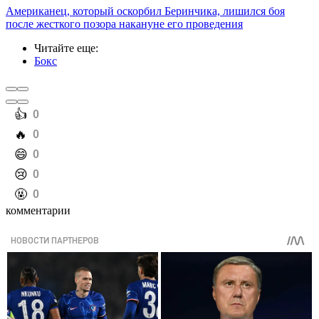
Американец, который оскорбил Беринчика, лишился боя
после жесткого позора накануне его проведения
Читайте еще
:
Бокс
️👍
0
️🔥
0
️😄
0
️😢
0
️🤬
0
комментарии