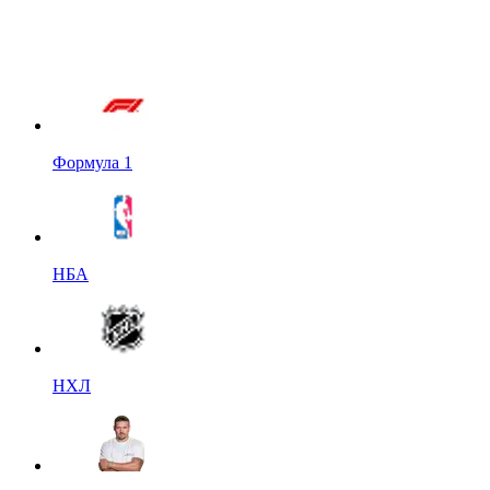
Формула 1
НБА
НХЛ