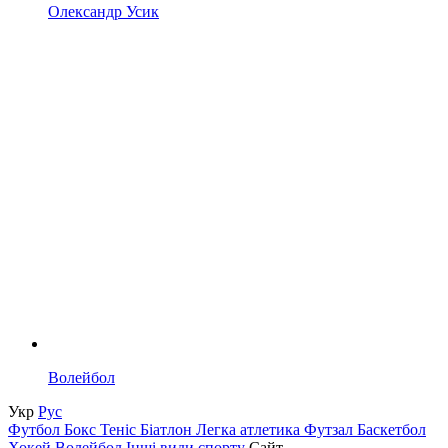
Олександр Усик
Волейбол
Укр
Рус
Футбол
Бокс
Теніс
Біатлон
Легка атлетика
Футзал
Баскетбол
Хокей
Волейбол
Інші види спорту
Сайт