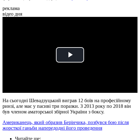
реклама
відео дня
Play
Video
На сьогодні Шевадзуцький виграв 12 боїв на професійному
ринзі, але має у пасиві три поразки. З 2013 року по 2018 він
був членом аматорської збірної України з боксу.
Американець, який образив Берінчика, позбувся бою після
жорсткої ганьби напередодні його проведення
Читайте ще
: