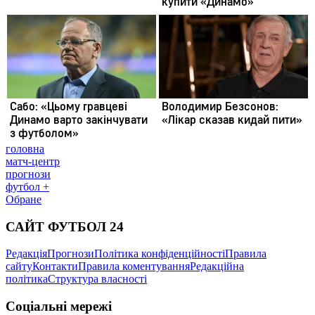
головна
матч-центр
прогнози
футбол +
Обране
САЙТ ФУТБОЛ 24
Редакція
Прогнози
Політика конфіденційності
Правила
сайту
Контакти
Правила коментування
Редакційна
політика
Структура власності
Соціальні мережі