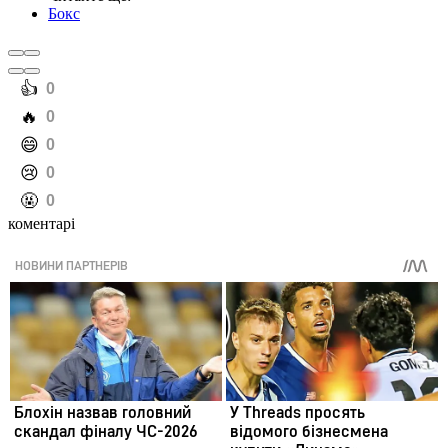
Бокс
️👍
0
️🔥
0
️😄
0
️😢
0
️🤬
0
коментарі