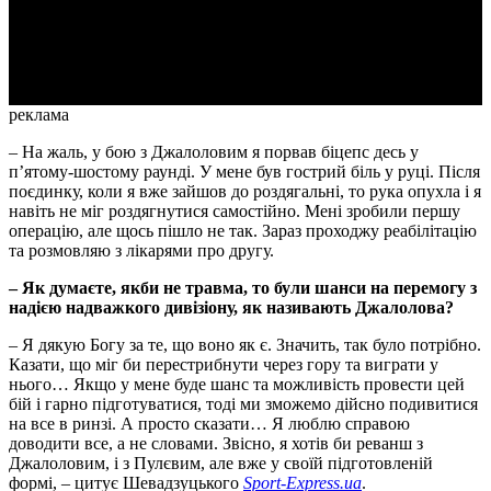
Video
реклама
– На жаль, у бою з Джалоловим я порвав біцепс десь у
п’ятому-шостому раунді. У мене був гострий біль у руці. Після
поєдинку, коли я вже зайшов до роздягальні, то рука опухла і я
навіть не міг роздягнутися самостійно. Мені зробили першу
операцію, але щось пішло не так. Зараз проходжу реабілітацію
та розмовляю з лікарями про другу.
– Як думаєте, якби не травма, то були шанси на перемогу з
надією надважкого дивізіону, як називають Джалолова?
– Я дякую Богу за те, що воно як є. Значить, так було потрібно.
Казати, що міг би перестрибнути через гору та виграти у
нього… Якщо у мене буде шанс та можливість провести цей
бій і гарно підготуватися, тоді ми зможемо дійсно подивитися
на все в ринзі. А просто сказати… Я люблю справою
доводити все, а не словами. Звісно, я хотів би реванш з
Джалоловим, і з Пулєвим, але вже у своїй підготовленій
формі, – цитує Шевадзуцького
Sport-Express.ua
.