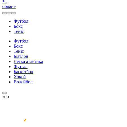
+
1
обране
Футбол
Бокс
Теніс
Футбол
Бокс
Теніс
Біатлон
Легка атлетика
Футзал
Баскетбол
Хокей
Волейбол
топ