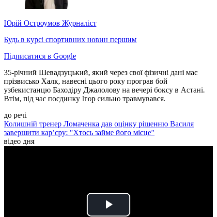
Юрій Остроумов
Журналіст
Будь в курсі спортивних новин першим
Підписатися в Google
35-річний Шевадзуцький, який через свої фізичні дані має
прізвисько Халк, навесні цього року програв бой
узбекистанцю Баходіру Джалолову на вечері боксу в Астані.
Втім, під час поєдинку Ігор сильно травмувався.
до речі
Колишній тренер Ломаченка дав оцінку рішенню Василя
завершити кар’єру: "Хтось займе його місце"
відео дня
Play