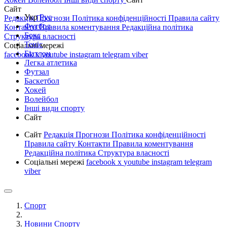
Сайт
Укр
Рус
Редакція
Прогнози
Політика конфіденційності
Правила сайту
Футбол
Контакти
Правила коментування
Редакційна політика
Бокс
Структура власності
Теніс
Соціальні мережі
Біатлон
facebook
x
youtube
instagram
telegram
viber
Легка атлетика
Футзал
Баскетбол
Хокей
Волейбол
Інші види спорту
Сайт
Сайт
Редакція
Прогнози
Політика конфіденційності
Правила сайту
Контакти
Правила коментування
Редакційна політика
Структура власності
Соціальні мережі
facebook
x
youtube
instagram
telegram
viber
Спорт
Новини Спорту