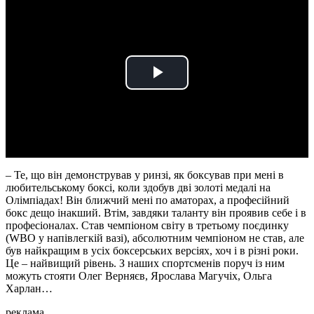
Play
Video
– Те, що він демонстрував у ринзі, як боксував при мені в
любительському боксі, коли здобув дві золоті медалі на
Олімпіадах! Він ближчий мені по аматорах, а професійний
бокс дещо інакший. Втім, завдяки таланту він проявив себе і в
професіоналах. Став чемпіоном світу в третьому поєдинку
(WBO у напівлегкій вазі), абсолютним чемпіоном не став, але
був найкращим в усіх боксерських версіях, хоч і в різні роки.
Це – найвищий рівень. З наших спортсменів поруч із ним
можуть стояти Олег Верняєв, Ярослава Магучіх, Ольга
Харлан…
реклама