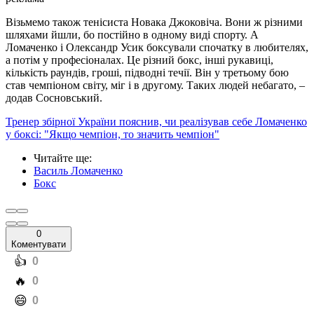
Візьмемо також тенісиста Новака Джоковіча. Вони ж різними
шляхами йшли, бо постійно в одному виді спорту. А
Ломаченко і Олександр Усик боксували спочатку в любителях,
а потім у професіоналах. Це різний бокс, інші рукавиці,
кількість раундів, гроші, підводні течії. Він у третьому бою
став чемпіоном світу, міг і в другому. Таких людей небагато, –
додав Сосновський.
Тренер збірної України пояснив, чи реалізував себе Ломаченко
у боксі: "Якщо чемпіон, то значить чемпіон"
Читайте ще
:
Василь Ломаченко
Бокс
0
Коментувати
️👍
0
️🔥
0
️😄
0