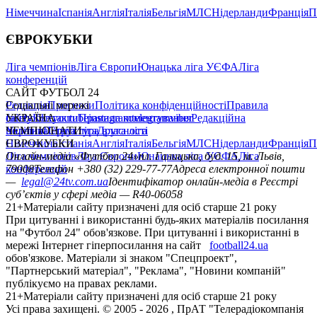
Німеччина
Іспанія
Англія
Італія
Бельгія
МЛС
Нідерланди
Франція
П
ЄВРОКУБКИ
Ліга чемпіонів
Ліга Європи
Юнацька ліга УЄФА
Ліга
конференцій
САЙТ ФУТБОЛ 24
Редакція
Соціальні мережі
Прогнози
Політика конфіденційності
Правила
сайту
facebook
УКРАЇНА
Контакти
x
youtube
Правила коментування
instagram
telegram
viber
Редакційна
політика
Україна
ЧЕМПІОНАТИ
Перша ліга
Структура власності
Друга ліга
Німеччина
ЄВРОКУБКИ
Іспанія
Англія
Італія
Бельгія
МЛС
Нідерланди
Франція
П
Ліга чемпіонів
Онлайн-медіа «Футбол 24»
Ліга Європи
Юнацька ліга УЄФА
пл. Галицька, буд. 15, м. Львів,
Ліга
конференцій
79008
Телефон +380 (32) 229-77-77
Адреса електронної пошти
—
legal@24tv.com.ua
Ідентифікатор онлайн-медіа в Реєстрі
суб’єктів у сфері медіа — R40-06058
21+
Матеріали сайту призначені для осіб старше 21 року
При цитуванні і використанні будь-яких матеріалів посилання
на "Футбол 24" обов'язкове. При цитуванні і використанні в
мережі Інтернет гіперпосилання на сайт
football24.ua
обов'язкове. Матеріали зі знаком "Спецпроект",
"Партнерський матеріал", "Реклама", "Новини компаній"
публікуємо на правах реклами.
21+
Матеріали сайту призначені для осіб старше 21 року
Усi права захищенi. © 2005 -
2026
, ПрАТ "Телерадіокомпанія