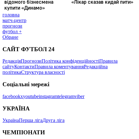
головна
матч-центр
прогнози
футбол +
Обране
САЙТ ФУТБОЛ 24
Редакція
Прогнози
Політика конфіденційності
Правила
сайту
Контакти
Правила коментування
Редакційна
політика
Структура власності
Соціальні мережі
facebook
x
youtube
instagram
telegram
viber
УКРАЇНА
Україна
Перша ліга
Друга ліга
ЧЕМПІОНАТИ