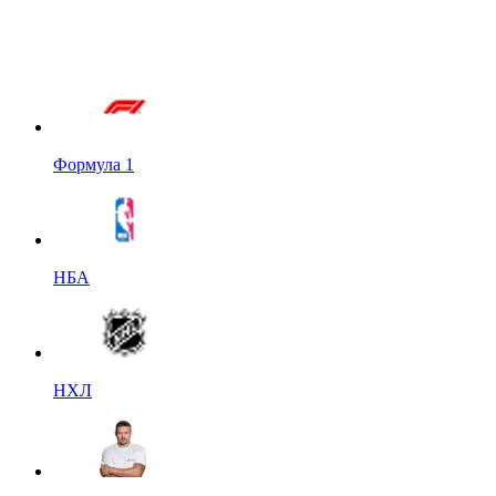
Формула 1
НБА
НХЛ