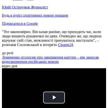
Юрій Остроумов
Журналіст
Будь в курсі спортивних новин першим
Підписатися в Google
"Усе закономірно. Він казав раніше, що приходить час, коли
люди вішають рукавички на цвях. Очевидно же, що людина
відчуває свій стан, можливості тренуватися, виступати", –
розповів Сосновський в інтерв'ю
Спорт24
.
до речі
Ломаченко оголосив про завершення кар'єри – він записав
відеозвернення російською мовою
відео дня
Play