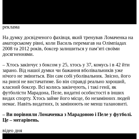
Video
реклама
На думку досвідченого фахівця, який тренував Ломаченка на
аматорському рівні, коли Василь перемагав на Олімпіадах
2008 та 2012 років, боксер залишиться у пам’яті своїми
досягненнями.
– Хтось закінчує з боксом у 25, хтось у 37, комусь і в 42 йти
зарано. Від нашої думки чи бажання вболівальників уже
нічого не зміниться. Він сам собі уболівальник. Звісно, його
на ринзі не вистачатиме. Бо він справді реально хороший,
класний боксер. Всі колись закінчують, і такі генії, як
футболісти Марадона, Пеле, видатні особистості в інших
видах спорту. Хтось займе його місце, бо незамінних людей
немає. Навіть видатних, їх замінюють не менш талановиті.
– Ви порівняли Ломаченка з Марадоною і Пеле у футболі.
Це – мегарівень.
відео дня