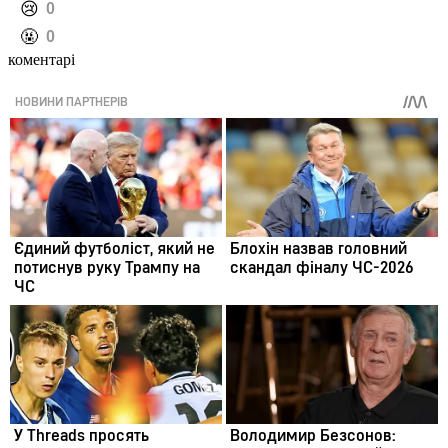
️😢
0
️🤬
0
коментарі