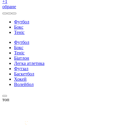
+
1
обране
Футбол
Бокс
Теніс
Футбол
Бокс
Теніс
Біатлон
Легка атлетика
Футзал
Баскетбол
Хокей
Волейбол
топ