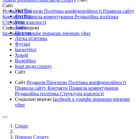
Сайт
Укр
Рус
Редакція
Прогнози
Політика конфіденційності
Правила сайту
Футбол
Контакти
Правила коментування
Редакційна політика
Бокс
Структура власності
Теніс
Соціальні мережі
Біатлон
facebook
x
youtube
instagram
telegram
viber
Легка атлетика
Футзал
Баскетбол
Хокей
Волейбол
Інші види спорту
Сайт
Сайт
Редакція
Прогнози
Політика конфіденційності
Правила сайту
Контакти
Правила коментування
Редакційна політика
Структура власності
Соціальні мережі
facebook
x
youtube
instagram
telegram
viber
Спорт
Новини Спорту