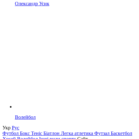
Олександр Усик
Волейбол
Укр
Рус
Футбол
Бокс
Теніс
Біатлон
Легка атлетика
Футзал
Баскетбол
Хокей
Волейбол
Інші види спорту
Сайт