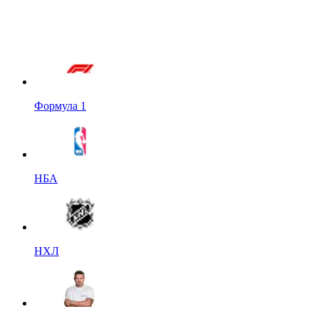
Формула 1
НБА
НХЛ