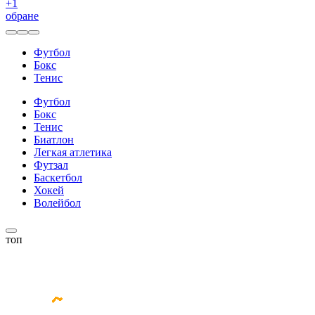
+
1
обране
Футбол
Бокс
Тенис
Футбол
Бокс
Тенис
Биатлон
Легкая атлетика
Футзал
Баскетбол
Хокей
Волейбол
топ