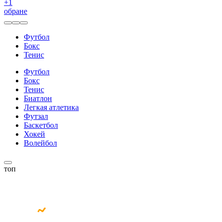
+
1
обране
Футбол
Бокс
Тенис
Футбол
Бокс
Тенис
Биатлон
Легкая атлетика
Футзал
Баскетбол
Хокей
Волейбол
топ