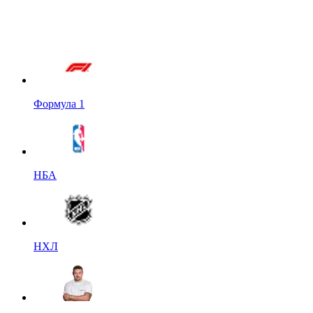
Формула 1
НБА
НХЛ