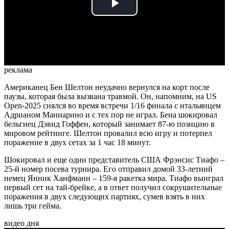
Play
Video
реклама
Американец Бен Шелтон неудачно вернулся на корт после
паузы, которая была вызвана травмой. Он, напомним, на US
Open-2025 снялся во время встречи 1/16 финала с итальянцем
Адрианом Маннарино и с тех пор не играл. Бена шокировал
бельгиец Дэвид Гоффен, который занимает 87-ю позицию в
мировом рейтинге. Шелтон провалил всю игру и потерпел
поражение в двух сетах за 1 час 18 минут.
Шокировал и еще один представитель США Фрэнсис Тиафо –
25-й номер посева турнира. Его отправил домой 33-летний
немец Янник Ханфманн – 159-я ракетка мира. Тиафо выиграл
первый сет на тай-брейке, а в ответ получил сокрушительные
поражения в двух следующих партиях, сумев взять в них
лишь три гейма.
видео дня