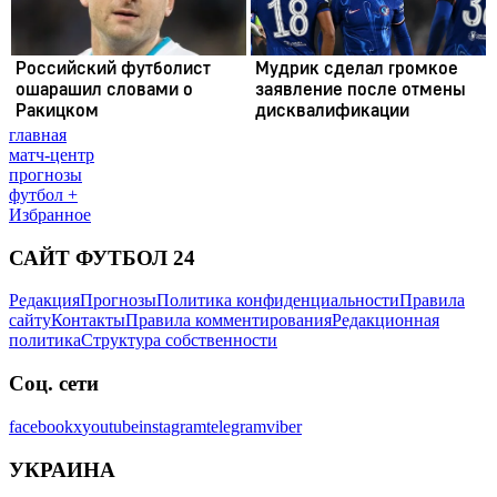
главная
матч-центр
прогнозы
футбол +
Избранное
САЙТ ФУТБОЛ 24
Редакция
Прогнозы
Политика конфиденциальности
Правила
сайту
Контакты
Правила комментирования
Редакционная
политика
Структура собственности
Соц. сети
facebook
x
youtube
instagram
telegram
viber
УКРАИНА