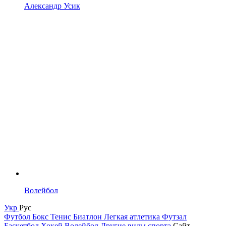
Александр Усик
Волейбол
Укр
Рус
Футбол
Бокс
Тенис
Биатлон
Легкая атлетика
Футзал
Баскетбол
Хокей
Волейбол
Другие виды спорта
Сайт