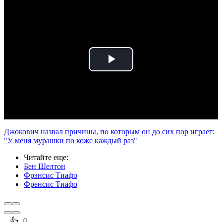
Play
Video
Джокович назвал причины, по которым он до сих пор играет:
"У меня мурашки по коже каждый раз"
Читайте еще
:
Бен Шелтон
Фрэнсис Тиафо
Френсис Тиафо
️👍
0