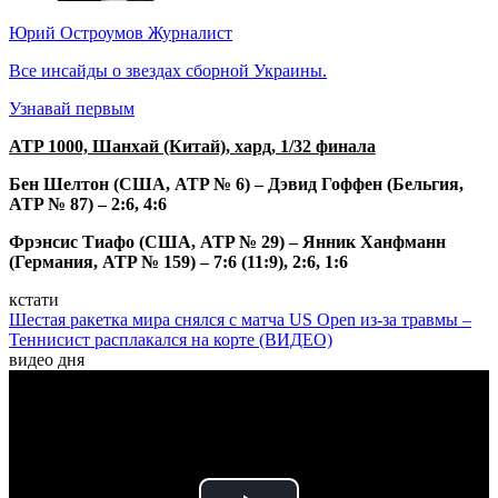
Юрий Остроумов
Журналист
Все инсайды о звездах сборной Украины.
Узнавай первым
ATP 1000, Шанхай (Китай), хард, 1/32 финала
Бен Шелтон (США, ATP № 6) – Дэвид Гоффен (Бельгия,
ATP № 87) – 2:6, 4:6
Фрэнсис Тиафо (США, ATP № 29) – Янник Ханфманн
(Германия, ATP № 159) – 7:6 (11:9), 2:6, 1:6
кстати
Шестая ракетка мира снялся с матча US Open из-за травмы –
Теннисист расплакался на корте (ВИДЕО)
видео дня