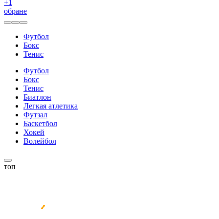
+
1
обране
Футбол
Бокс
Тенис
Футбол
Бокс
Тенис
Биатлон
Легкая атлетика
Футзал
Баскетбол
Хокей
Волейбол
топ