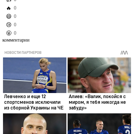
️🔥
0
️😄
0
️😢
0
️🤬
0
комментарии