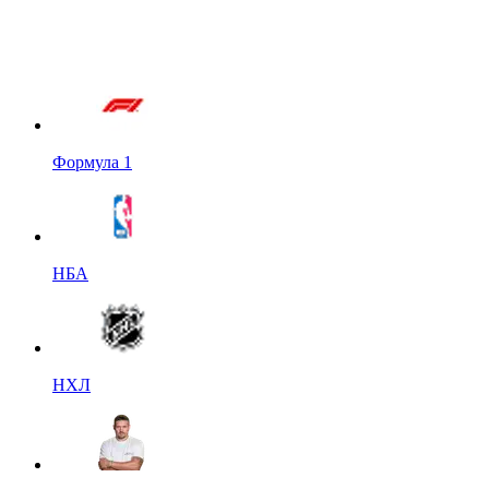
Формула 1
НБА
НХЛ