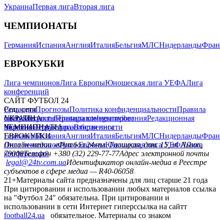
Украина
Первая лига
Вторая лига
ЧЕМПИОНАТЫ
Германия
Испания
Англия
Италия
Бельгия
МЛС
Нидерланды
Фран
ЕВРОКУБКИ
Лига чемпионов
Лига Европы
Юношеская лига УЕФА
Лига
конференций
САЙТ ФУТБОЛ 24
Редакция
Соц. сети
Прогнозы
Политика конфиденциальности
Правила
сайту
facebook
УКРАИНА
Контакты
x
youtube
Правила комментирования
instagram
telegram
viber
Редакционная
политика
Украина
ЧЕМПИОНАТЫ
Первая лига
Структура собственности
Вторая лига
Германия
ЕВРОКУБКИ
Испания
Англия
Италия
Бельгия
МЛС
Нидерланды
Фран
Лига чемпионов
Онлайн-медиа «Футбол 24»
Лига Европы
пл. Галицкая, дом. 15, м. Львов,
Юношеская лига УЕФА
Лига
конференций
79008
Телефон +380 (32) 229-77-77
Адрес электронной почты
legal@24tv.com.ua
Идентификатор онлайн-медиа в Реестре
субъектов в сфере медиа — R40-06058
21+
Материалы сайта предназначены для лиц старше 21 года
При цитировании и использовании любых материалов ссылка
на "Футбол 24" обязательна. При цитировании и
использовании в сети Интернет гиперссылка на сайтт
football24.ua
обязательное. Материалы со знаком