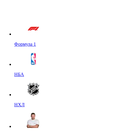
Формула 1
НБА
НХЛ