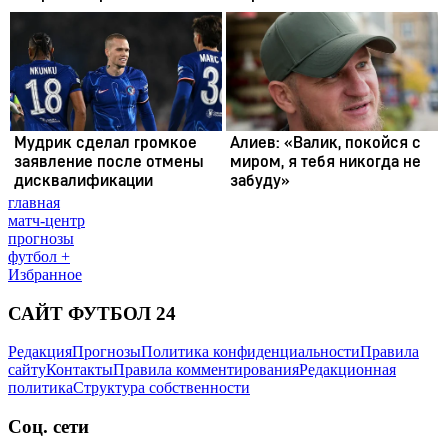
главная
матч-центр
прогнозы
футбол +
Избранное
САЙТ ФУТБОЛ 24
Редакция
Прогнозы
Политика конфиденциальности
Правила
сайту
Контакты
Правила комментирования
Редакционная
политика
Структура собственности
Соц. сети