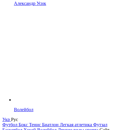
Александр Усик
Волейбол
Укр
Рус
Футбол
Бокс
Тенис
Биатлон
Легкая атлетика
Футзал
Баскетбол
Хокей
Волейбол
Другие виды спорта
Сайт