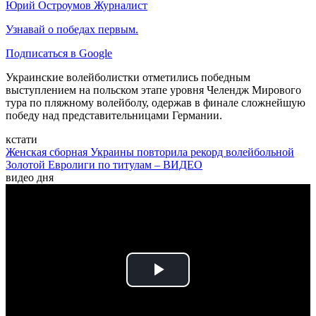
Юрий Остроумов
Журналист
Узнавай о победах первым.
Подписаться в Google
Украинские волейболистки отметились победным
выступлением на польском этапе уровня Челендж Мирового
тура по пляжному волейболу, одержав в финале сложнейшую
победу над представительницами Германии.
кстати
Женская сборная Украины повторила рекорд волейбольной
Золотой Евролиги по титулам – ВИДЕО
видео дня
Play