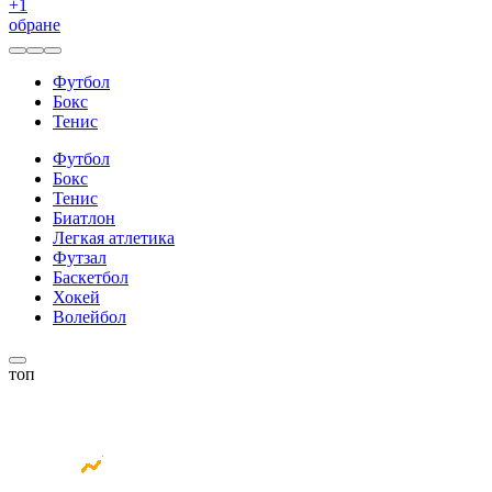
+
1
обране
Футбол
Бокс
Тенис
Футбол
Бокс
Тенис
Биатлон
Легкая атлетика
Футзал
Баскетбол
Хокей
Волейбол
топ