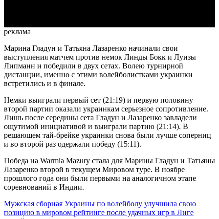
Video
реклама
Марина Гладун и Татьяна Лазаренко начинали свои
выступления матчем против немок Линды Бокк и Луизы
Липманн и победили в двух сетах. Волею турнирной
дистанции, именно с этими волейболистками украинки
встретились и в финале.
Немки выиграли первый сет (21:19) и первую половину
второй партии оказали украинкам серьезное сопротивление.
Лишь после середины сета Гладун и Лазаренко завладели
ощутимой инициативой и выиграли партию (21:14). В
решающем тай-брейке украинки снова были лучше соперниц
и во второй раз одержали победу (15:11).
Победа на Warmia Mazury стала для Марины Гладун и Татьяны
Лазаренко второй в текущем Мировом туре. В ноябре
прошлого года они были первыми на аналогичном этапе
соревнований в Индии.
Мужская сборная Украины по волейболу улучшила свою
позицию в мировом рейтинге после удачных игр в Лиге