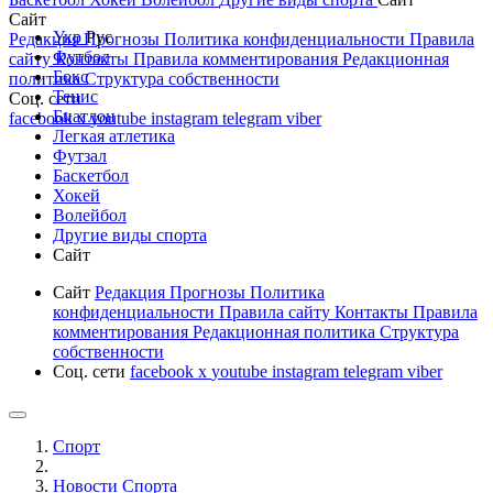
Сайт
Укр
Рус
Редакция
Прогнозы
Политика конфиденциальности
Правила
Футбол
сайту
Контакты
Правила комментирования
Редакционная
Бокс
политика
Структура собственности
Тенис
Соц. сети
Биатлон
facebook
x
youtube
instagram
telegram
viber
Легкая атлетика
Футзал
Баскетбол
Хокей
Волейбол
Другие виды спорта
Сайт
Сайт
Редакция
Прогнозы
Политика
конфиденциальности
Правила сайту
Контакты
Правила
комментирования
Редакционная политика
Структура
собственности
Соц. сети
facebook
x
youtube
instagram
telegram
viber
Спорт
Новости Cпорта