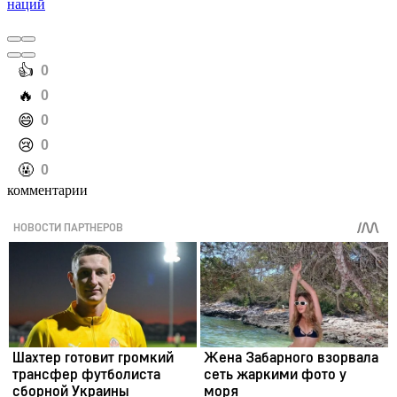
наций
️👍
0
️🔥
0
️😄
0
️😢
0
️🤬
0
комментарии