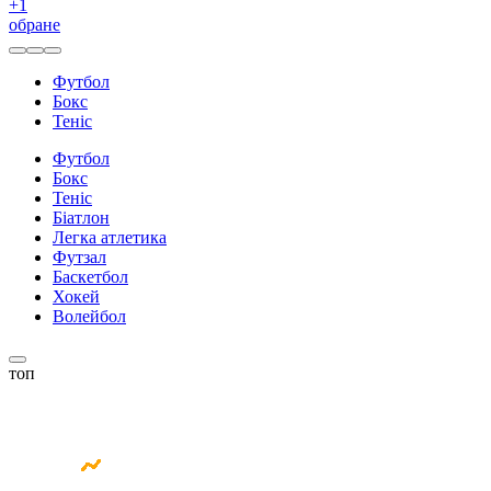
+
1
обране
Футбол
Бокс
Теніс
Футбол
Бокс
Теніс
Біатлон
Легка атлетика
Футзал
Баскетбол
Хокей
Волейбол
топ