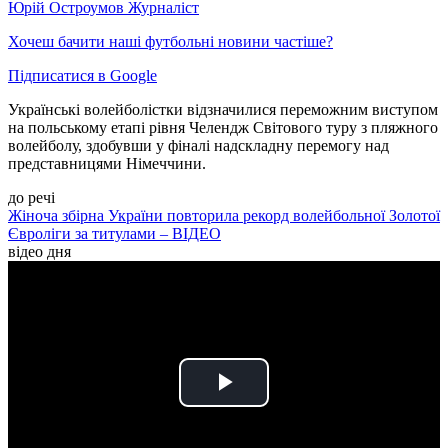
Юрій Остроумов
Журналіст
Хочеш бачити наші футбольні новини частіше?
Підписатися в Google
Українські волейболістки відзначилися переможним виступом
на польському етапі рівня Челендж Світового туру з пляжного
волейболу, здобувши у фіналі надскладну перемогу над
представницями Німеччини.
до речі
Жіноча збірна України повторила рекорд волейбольної Золотої
Євроліги за титулами – ВІДЕО
відео дня
Play