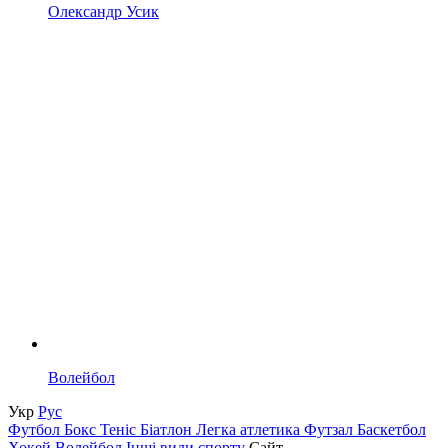
Олександр Усик
Волейбол
Укр
Рус
Футбол
Бокс
Теніс
Біатлон
Легка атлетика
Футзал
Баскетбол
Хокей
Волейбол
Інші види спорту
Сайт