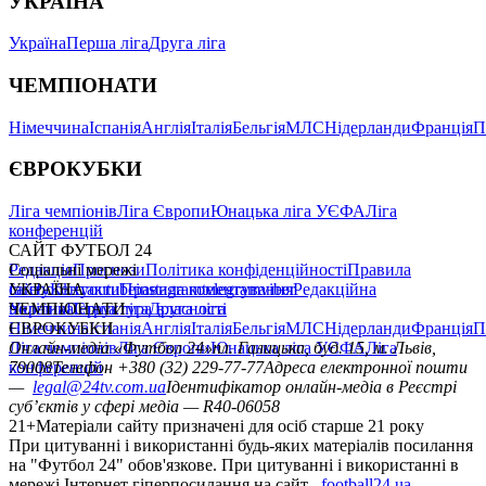
УКРАЇНА
Україна
Перша ліга
Друга ліга
ЧЕМПІОНАТИ
Німеччина
Іспанія
Англія
Італія
Бельгія
МЛС
Нідерланди
Франція
П
ЄВРОКУБКИ
Ліга чемпіонів
Ліга Європи
Юнацька ліга УЄФА
Ліга
конференцій
САЙТ ФУТБОЛ 24
Редакція
Соціальні мережі
Прогнози
Політика конфіденційності
Правила
сайту
facebook
УКРАЇНА
Контакти
x
youtube
Правила коментування
instagram
telegram
viber
Редакційна
політика
Україна
ЧЕМПІОНАТИ
Перша ліга
Структура власності
Друга ліга
Німеччина
ЄВРОКУБКИ
Іспанія
Англія
Італія
Бельгія
МЛС
Нідерланди
Франція
П
Ліга чемпіонів
Онлайн-медіа «Футбол 24»
Ліга Європи
Юнацька ліга УЄФА
пл. Галицька, буд. 15, м. Львів,
Ліга
конференцій
79008
Телефон +380 (32) 229-77-77
Адреса електронної пошти
—
legal@24tv.com.ua
Ідентифікатор онлайн-медіа в Реєстрі
суб’єктів у сфері медіа — R40-06058
21+
Матеріали сайту призначені для осіб старше 21 року
При цитуванні і використанні будь-яких матеріалів посилання
на "Футбол 24" обов'язкове. При цитуванні і використанні в
мережі Інтернет гіперпосилання на сайт
football24.ua