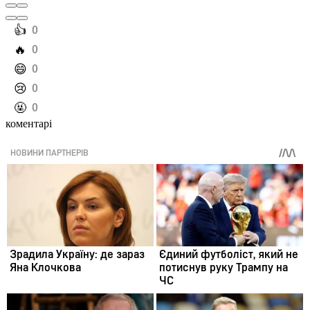
️👍
0
️🔥
0
️😄
0
️😢
0
️🤬
0
коментарі