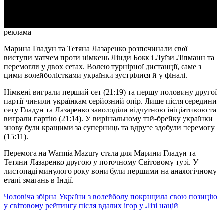
Video
реклама
Марина Гладун та Тетяна Лазаренко розпочинали свої
виступи матчем проти німкень Лінди Бокк і Луїзи Ліпманн та
перемогли у двох сетах. Волею турнірної дистанції, саме з
цими волейболістками українки зустрілися й у фіналі.
Німкені виграли перший сет (21:19) та першу половину другої
партії чинили українкам серйозний опір. Лише після середини
сету Гладун та Лазаренко заволоділи відчутною ініціативою та
виграли партію (21:14). У вирішальному тай-брейку українки
знову були кращими за суперниць та вдруге здобули перемогу
(15:11).
Перемога на Warmia Mazury стала для Марини Гладун та
Тетяни Лазаренко другою у поточному Світовому турі. У
листопаді минулого року вони були першими на аналогічному
етапі змагань в Індії.
Чоловіча збірна України з волейболу покращила свою позицію
у світовому рейтингу після вдалих ігор у Лізі націй