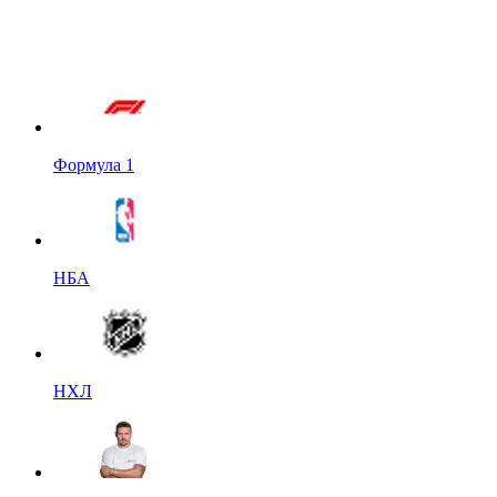
Формула 1
НБА
НХЛ