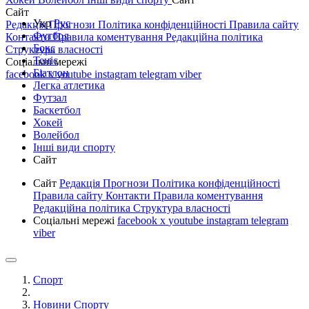
Сайт
Укр
Рус
Редакція
Прогнози
Політика конфіденційності
Правила сайту
Футбол
Контакти
Правила коментування
Редакційна політика
Бокс
Структура власності
Теніс
Соціальні мережі
Біатлон
facebook
x
youtube
instagram
telegram
viber
Легка атлетика
Футзал
Баскетбол
Хокей
Волейбол
Інші види спорту
Сайт
Сайт
Редакція
Прогнози
Політика конфіденційності
Правила сайту
Контакти
Правила коментування
Редакційна політика
Структура власності
Соціальні мережі
facebook
x
youtube
instagram
telegram
viber
Спорт
Новини Спорту