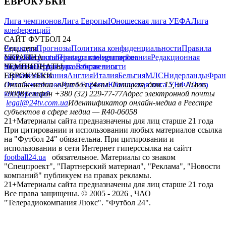
ЕВРОКУБКИ
Лига чемпионов
Лига Европы
Юношеская лига УЕФА
Лига
конференций
САЙТ ФУТБОЛ 24
Редакция
Соц. сети
Прогнозы
Политика конфиденциальности
Правила
сайту
facebook
УКРАИНА
Контакты
x
youtube
Правила комментирования
instagram
telegram
viber
Редакционная
политика
Украина
ЧЕМПИОНАТЫ
Первая лига
Структура собственности
Вторая лига
Германия
ЕВРОКУБКИ
Испания
Англия
Италия
Бельгия
МЛС
Нидерланды
Фран
Лига чемпионов
Онлайн-медиа «Футбол 24»
Лига Европы
пл. Галицкая, дом. 15, м. Львов,
Юношеская лига УЕФА
Лига
конференций
79008
Телефон +380 (32) 229-77-77
Адрес электронной почты
legal@24tv.com.ua
Идентификатор онлайн-медиа в Реестре
субъектов в сфере медиа — R40-06058
21+
Материалы сайта предназначены для лиц старше 21 года
При цитировании и использовании любых материалов ссылка
на "Футбол 24" обязательна. При цитировании и
использовании в сети Интернет гиперссылка на сайтт
football24.ua
обязательное. Материалы со знаком
"Спецпроект", "Партнерский материал", "Реклама", "Новости
компаний" публикуем на правах рекламы.
21+
Материалы сайта предназначены для лиц старше 21 года
Все права защищены. © 2005 -
2026
, ЧАО
"Телерадиокомпания Люкс". "Футбол 24".