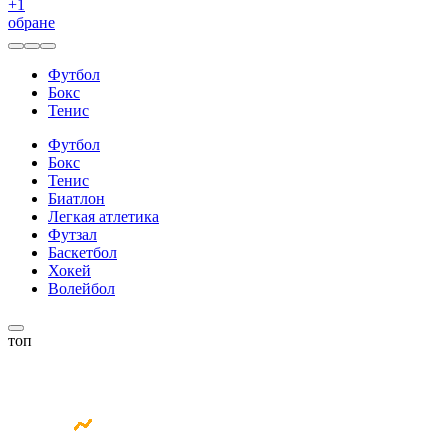
+
1
обране
Футбол
Бокс
Тенис
Футбол
Бокс
Тенис
Биатлон
Легкая атлетика
Футзал
Баскетбол
Хокей
Волейбол
топ