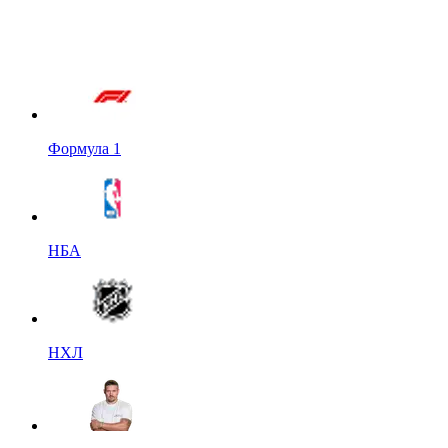
Формула 1
НБА
НХЛ