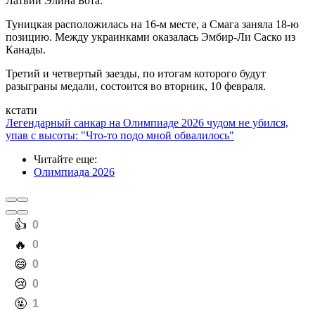
Латвии Элина Бота.
Туницкая расположилась на 16-м месте, а Смага заняла 18-ю
позицию. Между украинками оказалась Эмбир-Ли Саско из
Канады.
Третий и четвертый заезды, по итогам которого будут
разыграны медали, состоится во вторник, 10 февраля.
кстати
Легендарный санкар на Олимпиаде 2026 чудом не убился,
упав с высоты: "Что-то подо мной обвалилось"
Читайте еще
:
Олимпиада 2026
️👍
0
️🔥
0
️😄
0
️😢
0
️🤬
1