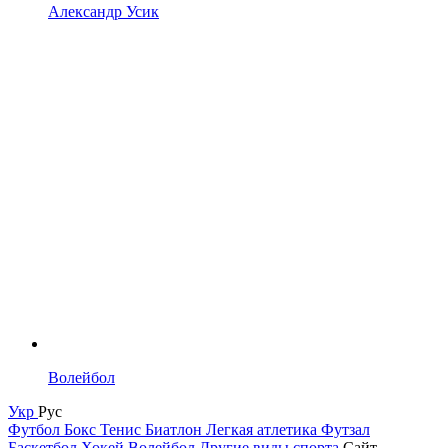
Александр Усик
Волейбол
Укр
Рус
Футбол
Бокс
Тенис
Биатлон
Легкая атлетика
Футзал
Баскетбол
Хокей
Волейбол
Другие виды спорта
Сайт