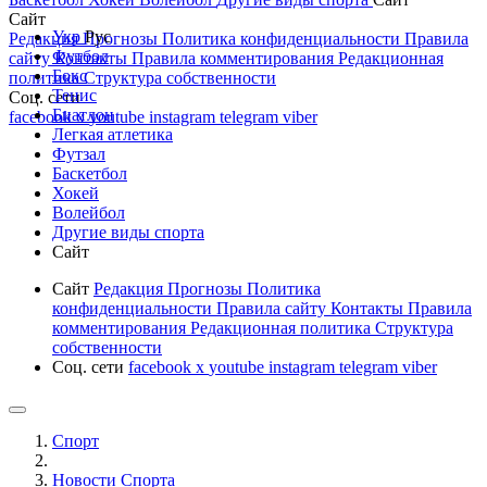
Сайт
Укр
Рус
Редакция
Прогнозы
Политика конфиденциальности
Правила
Футбол
сайту
Контакты
Правила комментирования
Редакционная
Бокс
политика
Структура собственности
Тенис
Соц. сети
Биатлон
facebook
x
youtube
instagram
telegram
viber
Легкая атлетика
Футзал
Баскетбол
Хокей
Волейбол
Другие виды спорта
Сайт
Сайт
Редакция
Прогнозы
Политика
конфиденциальности
Правила сайту
Контакты
Правила
комментирования
Редакционная политика
Структура
собственности
Соц. сети
facebook
x
youtube
instagram
telegram
viber
Спорт
Новости Cпорта