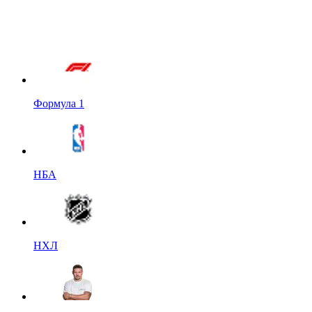
Формула 1
НБА
НХЛ