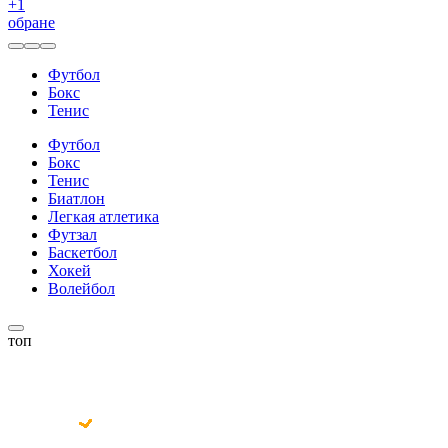
+
1
обране
Футбол
Бокс
Тенис
Футбол
Бокс
Тенис
Биатлон
Легкая атлетика
Футзал
Баскетбол
Хокей
Волейбол
топ