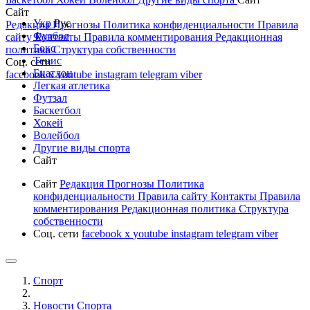
Сайт
Укр
Рус
Редакция
Прогнозы
Политика конфиденциальности
Правила
Футбол
сайту
Контакты
Правила комментирования
Редакционная
Бокс
политика
Структура собственности
Тенис
Соц. сети
Биатлон
facebook
x
youtube
instagram
telegram
viber
Легкая атлетика
Футзал
Баскетбол
Хокей
Волейбол
Другие виды спорта
Сайт
Сайт
Редакция
Прогнозы
Политика
конфиденциальности
Правила сайту
Контакты
Правила
комментирования
Редакционная политика
Структура
собственности
Соц. сети
facebook
x
youtube
instagram
telegram
viber
Спорт
Новости Cпорта