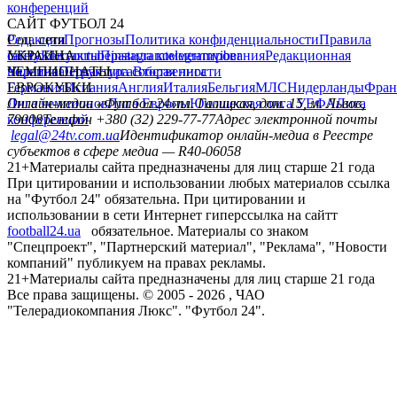
конференций
САЙТ ФУТБОЛ 24
Редакция
Соц. сети
Прогнозы
Политика конфиденциальности
Правила
сайту
facebook
УКРАИНА
Контакты
x
youtube
Правила комментирования
instagram
telegram
viber
Редакционная
политика
Украина
ЧЕМПИОНАТЫ
Первая лига
Структура собственности
Вторая лига
Германия
ЕВРОКУБКИ
Испания
Англия
Италия
Бельгия
МЛС
Нидерланды
Фран
Лига чемпионов
Онлайн-медиа «Футбол 24»
Лига Европы
пл. Галицкая, дом. 15, м. Львов,
Юношеская лига УЕФА
Лига
конференций
79008
Телефон +380 (32) 229-77-77
Адрес электронной почты
legal@24tv.com.ua
Идентификатор онлайн-медиа в Реестре
субъектов в сфере медиа — R40-06058
21+
Материалы сайта предназначены для лиц старше 21 года
При цитировании и использовании любых материалов ссылка
на "Футбол 24" обязательна. При цитировании и
использовании в сети Интернет гиперссылка на сайтт
football24.ua
обязательное. Материалы со знаком
"Спецпроект", "Партнерский материал", "Реклама", "Новости
компаний" публикуем на правах рекламы.
21+
Материалы сайта предназначены для лиц старше 21 года
Все права защищены. © 2005 -
2026
, ЧАО
"Телерадиокомпания Люкс". "Футбол 24".