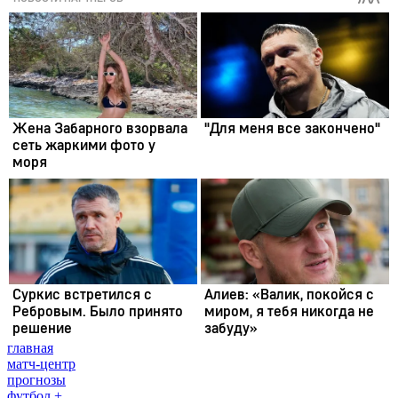
главная
матч-центр
прогнозы
футбол +