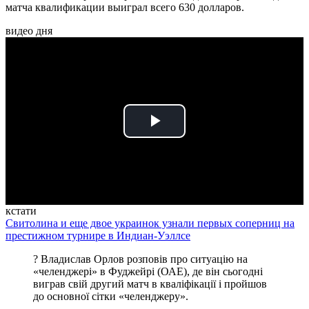
матча квалификации выиграл всего 630 долларов.
видео дня
Play
Video
кстати
Свитолина и еще двое украинок узнали первых соперниц на
престижном турнире в Индиан-Уэллсе
? Владислав Орлов розповів про ситуацію на
«челенджері» в Фуджейрі (ОАЕ), де він сьогодні
виграв свій другий матч в кваліфікації і пройшов
до основної сітки «челенджеру».