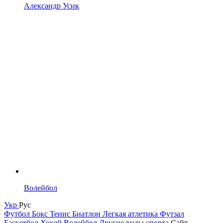
Александр Усик
Волейбол
Укр
Рус
Футбол
Бокс
Тенис
Биатлон
Легкая атлетика
Футзал
Баскетбол
Хокей
Волейбол
Другие виды спорта
Сайт