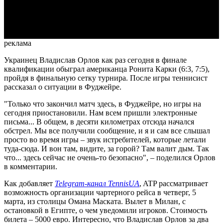
Video
реклама
Украинец Владислав Орлов как раз сегодня в финале
квалификации обыграл американца Ронита Карки (6:3, 7:5),
пройдя в финальную сетку турнира. После игры теннисист
рассказал о ситуации в Фуджейре.
"Только что закончил матч здесь, в Фуджейре, но игры на
сегодня приостановили. Нам всем пришли электронные
письма... В общем, в десяти километрах отсюда начался
обстрел. Мы все получили сообщение, и я и сам все слышал
просто во время игры – звук истребителей, которые летали
туда-сюда. И вон там, видите, за горой? Там валит дым. Так
что... здесь сейчас не очень-то безопасно", – поделился Орлов
в комментарии.
Как добавляет
Telegram-канал TennisUA
, ATP рассматривает
возможность организации чартерного рейса в четверг, 5
марта, из столицы Омана Маската. Вылет в Милан, с
остановкой в Египте, о чем уведомили игроков. Стоимость
билета – 5000 евро. Интересно, что Владислав Орлов за два