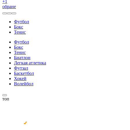
+
1
обране
Футбол
Бокс
Тенис
Футбол
Бокс
Тенис
Биатлон
Легкая атлетика
Футзал
Баскетбол
Хокей
Волейбол
топ