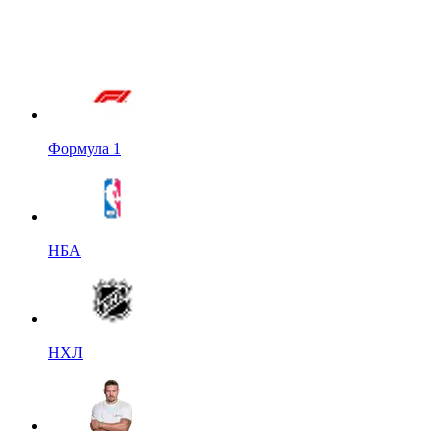
Формула 1
НБА
НХЛ