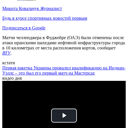
Микита Ковальчук
Журналист
Будь в курсе спортивных новостей первым
Подписаться в Google
Матчи челленджера в Фуджейре (ОАЭ) были отменены после
атаки иранскими шахедами нефтяной инфраструктуры города
в 10 километрах от места расположения кортов, сообщает
ВТУ
.
кстати
Первая ракетка Украины провалил квалификацию на Индиан-
Уэллс – это был его первый матч на Мастерсах
видео дня
Play