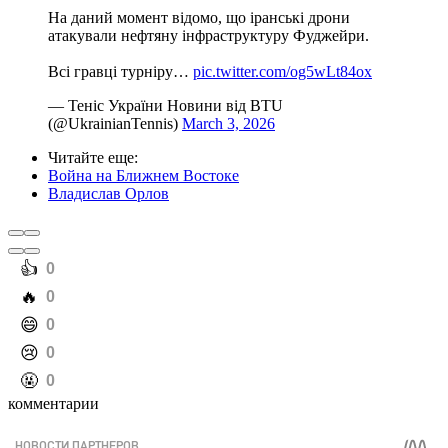
На даний момент відомо, що іранські дрони
атакували нефтяну інфраструктуру Фуджейри.
Всі гравці турніру…
pic.twitter.com/og5wLt84ox
— Теніс України Новини від BTU
(@UkrainianTennis)
March 3, 2026
Читайте еще
:
Война на Ближнем Востоке
Владислав Орлов
️👍
0
️🔥
0
️😄
0
️😢
0
️🤬
0
комментарии