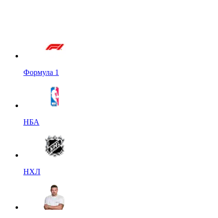
Формула 1
НБА
НХЛ