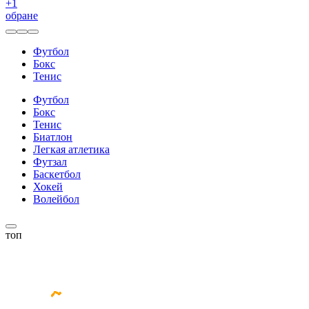
+
1
обране
Футбол
Бокс
Тенис
Футбол
Бокс
Тенис
Биатлон
Легкая атлетика
Футзал
Баскетбол
Хокей
Волейбол
топ