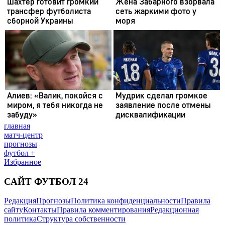
главная
матч-центр
прогнозы
футбол +
Избранное
САЙТ ФУТБОЛ 24
Редакция
Прогнозы
Политика конфиденциальности
Правила
сайту
Контакты
Правила комментирования
Редакционная
политика
Структура собственности