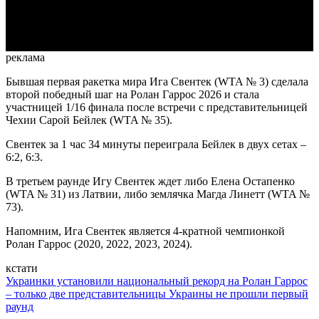
Video
реклама
Бывшая первая ракетка мира Ига Свентек (WTA № 3) сделала
второй победный шаг на Ролан Гаррос 2026 и стала
участницей 1/16 финала после встречи с представительницей
Чехии Сарой Бейлек (WTA № 35).
Свентек за 1 час 34 минуты переиграла Бейлек в двух сетах –
6:2, 6:3.
В третьем раунде Игу Свентек ждет либо Елена Остапенко
(WTA № 31) из Латвии, либо землячка Магда Линетт (WTA №
73).
Напомним, Ига Свентек является 4-кратной чемпионкой
Ролан Гаррос (2020, 2022, 2023, 2024).
кстати
Украинки установили национальный рекорд на Ролан Гаррос
– только две представительницы Украины не прошли первый
раунд