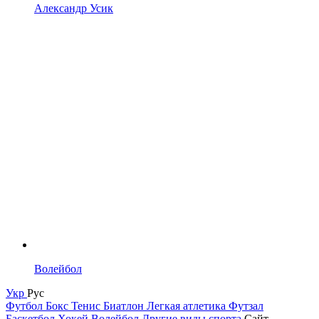
Александр Усик
Волейбол
Укр
Рус
Футбол
Бокс
Тенис
Биатлон
Легкая атлетика
Футзал
Баскетбол
Хокей
Волейбол
Другие виды спорта
Сайт