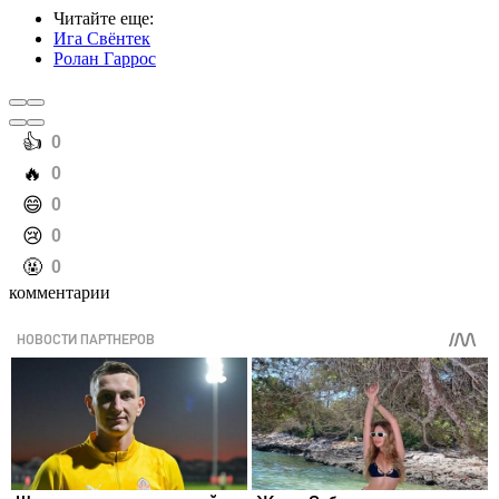
Читайте еще
:
Ига Свёнтек
Ролан Гаррос
️👍
0
️🔥
0
️😄
0
️😢
0
️🤬
0
комментарии