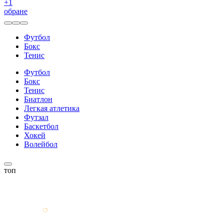
+
1
обране
Футбол
Бокс
Тенис
Футбол
Бокс
Тенис
Биатлон
Легкая атлетика
Футзал
Баскетбол
Хокей
Волейбол
топ