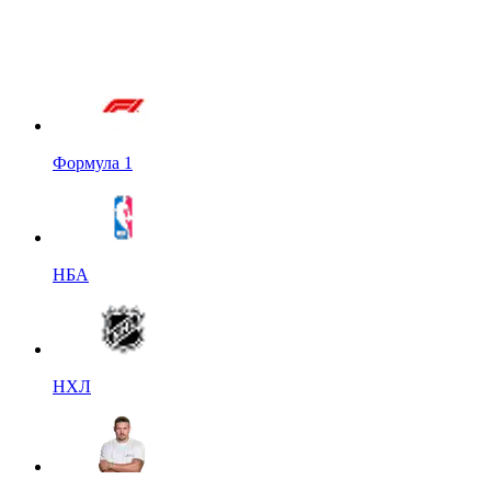
Формула 1
НБА
НХЛ