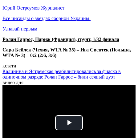
Юрий Остроумов
Журналист
Все инсайды о звездах сборной Украины.
Узнавай первым
Ролан Гаррос, Париж (Франция), грунт, 1/32 финала
Сара Бейлек (Чехия, WTA № 35) – Ига Свентек (Польша,
WTA № 3) – 0:2 (2:6, 3:6)
кстати
Калинина и Ястремская реабилитировались за фиаско в
одиночном разряде Ролан Гаррос – били сеяный дуэт
видео дня
Play