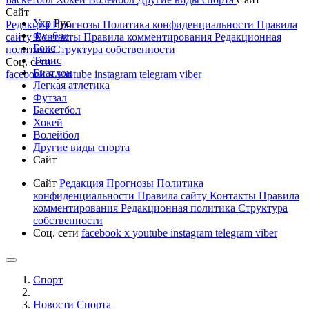
Сайт
Укр
Рус
Редакция
Прогнозы
Политика конфиденциальности
Правила
Футбол
сайту
Контакты
Правила комментирования
Редакционная
Бокс
политика
Структура собственности
Тенис
Соц. сети
Биатлон
facebook
x
youtube
instagram
telegram
viber
Легкая атлетика
Футзал
Баскетбол
Хокей
Волейбол
Другие виды спорта
Сайт
Сайт
Редакция
Прогнозы
Политика
конфиденциальности
Правила сайту
Контакты
Правила
комментирования
Редакционная политика
Структура
собственности
Соц. сети
facebook
x
youtube
instagram
telegram
viber
Спорт
Новости Cпорта