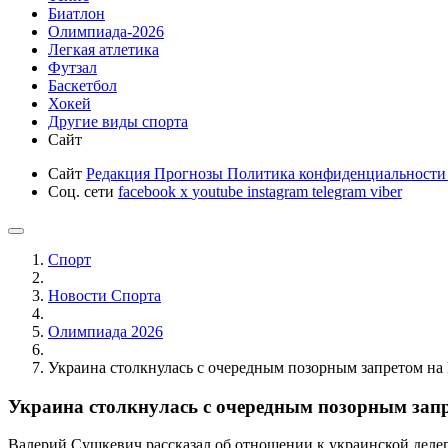
Биатлон
Олимпиада-2026
Легкая атлетика
Футзал
Баскетбол
Хокей
Другие виды спорта
Сайт
Сайт
Редакция
Прогнозы
Политика конфиденциальност
Соц. сети
facebook
x
youtube
instagram
telegram
viber
Спорт
Новости Cпорта
Олимпиада 2026
Украина столкнулась с очередным позорным запретом на 
Украина столкнулась с очередным позорным запр
Валерий Сушкевич рассказал об отношении к украинской деле