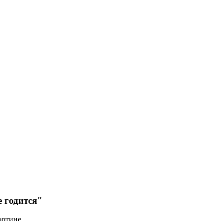
 годится"
ортине.