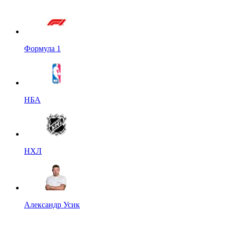
Формула 1
НБА
НХЛ
Александр Усик