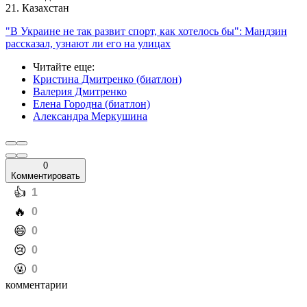
21. Казахстан
"В Украине не так развит спорт, как хотелось бы": Мандзин
рассказал, узнают ли его на улицах
Читайте еще
:
Кристина Дмитренко (биатлон)
Валерия Дмитренко
Елена Городна (биатлон)
Александра Меркушина
0
Комментировать
️👍
1
️🔥
0
️😄
0
️😢
0
️🤬
0
комментарии