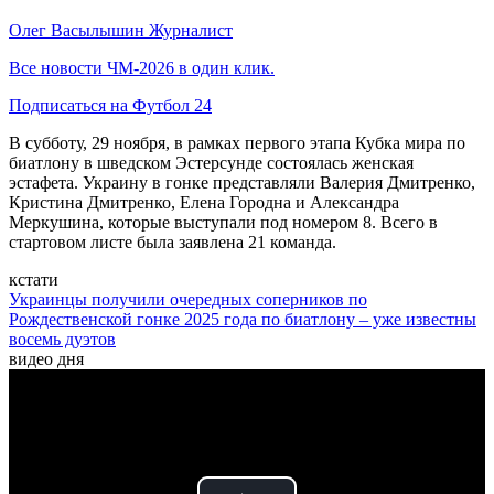
Олег Васылышин
Журналист
Все новости ЧМ-2026 в один клик.
Подписаться на Футбол 24
В субботу, 29 ноября, в рамках первого этапа Кубка мира по
биатлону в шведском Эстерсунде состоялась женская
эстафета. Украину в гонке представляли Валерия Дмитренко,
Кристина Дмитренко, Елена Городна и Александра
Меркушина, которые выступали под номером 8. Всего в
стартовом листе была заявлена 21 команда.
кстати
Украинцы получили очередных соперников по
Рождественской гонке 2025 года по биатлону – уже известны
восемь дуэтов
видео дня