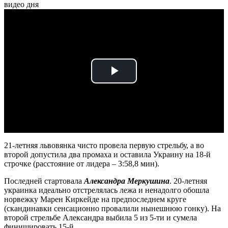
видео дня
Play
Video
21-летняя львовянка чисто провела первую стрельбу, а во
второй допустила два промаха и оставила Украину на 18-й
строчке (расстояние от лидера – 3:58,8 мин).
Последней стартовала
Александра Меркушина
. 20-летняя
украинка идеально отстрелялась лежа и ненадолго обошла
норвежку Марен Киркейде на предпоследнем круге
(скандинавки сенсационно провалили нынешнюю гонку). На
второй стрельбе Александра выбила 5 из 5-ти и сумела
финишировать 15-й.