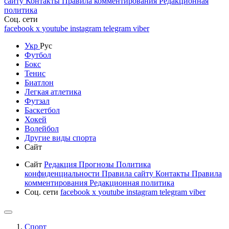
сайту
Контакты
Правила комментирования
Редакционная
политика
Соц. сети
facebook
x
youtube
instagram
telegram
viber
Укр
Рус
Футбол
Бокс
Тенис
Биатлон
Легкая атлетика
Футзал
Баскетбол
Хокей
Волейбол
Другие виды спорта
Сайт
Сайт
Редакция
Прогнозы
Политика
конфиденциальности
Правила сайту
Контакты
Правила
комментирования
Редакционная политика
Соц. сети
facebook
x
youtube
instagram
telegram
viber
Спорт