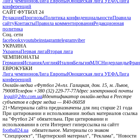
Лига чемпионов
Лига Европы
Юношеская лига УЕФА
Лига
конференций
САЙТ ФУТБОЛ 24
Редакция
Прогнозы
Политика конфиденциальности
Правила
сайту
Контакты
Правила комментирования
Редакционная
политика
Соц. сети
facebook
x
youtube
instagram
telegram
viber
УКРАИНА
Украина
Первая лига
Вторая лига
ЧЕМПИОНАТЫ
Германия
Испания
Англия
Италия
Бельгия
МЛС
Нидерланды
Фран
ЕВРОКУБКИ
Лига чемпионов
Лига Европы
Юношеская лига УЕФА
Лига
конференций
Онлайн-медиа «Футбол 24»
пл. Галицкая, дом. 15, м. Львов,
79008
Телефон +380 (32) 229-77-77
Адрес электронной почты
legal@24tv.com.ua
Идентификатор онлайн-медиа в Реестре
субъектов в сфере медиа — R40-06058
21+
Материалы сайта предназначены для лиц старше 21 года
При цитировании и использовании любых материалов ссылка
на "Футбол 24" обязательна. При цитировании и
использовании в сети Интернет гиперссылка на сайтт
football24.ua
обязательное. Материалы со знаком
"Спецпроект", "Партнерский материал", "Реклама", "Новости