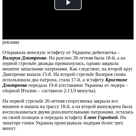
Play
Video
реклама
Открывала женскую эстафету от Украины дебютантка –
Валерия Дмитренко
. На разгоне 28-летняя была 18-й, а на
первой стрельбе дважды промахнулась, однако закрыла
мишени запасными патронами. Как следствие, на второй круг
Дмитренко вышла 15-й. На второй стрельбе Валерия снова
использовала два патрона, стала 17-й, а эстафету
Кристине
Дмитренко
передала 19-й (отставание Украины от лидера –
сборной Италии – составило 2:13,9 минуты).
На первой стрельбе 26-летняя спортсменка закрыла все
мишени и вышла на трассу 18-й, а на второй вынуждена была
воспользоваться двумя дополнительными патронами, осталась
на своей позиции и передала эстафету
Елене Городней
. На
экваторе гонки Украина проигрывала лидерам более трех
минут.