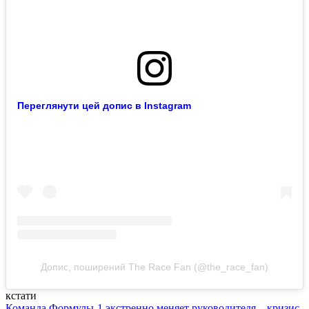
Переглянути цей допис в Instagram
Допис, поширений The Race Fan (@the_race_fan)
кстати
Команда Формулы-1 экстренно меняет руководителя – кризис