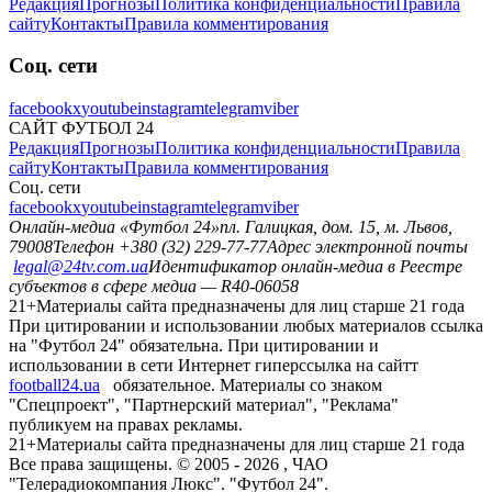
Редакция
Прогнозы
Политика конфиденциальности
Правила
сайту
Контакты
Правила комментирования
Соц. сети
facebook
x
youtube
instagram
telegram
viber
САЙТ ФУТБОЛ 24
Редакция
Прогнозы
Политика конфиденциальности
Правила
сайту
Контакты
Правила комментирования
Соц. сети
facebook
x
youtube
instagram
telegram
viber
Онлайн-медиа «Футбол 24»
пл. Галицкая, дом. 15, м. Львов,
79008
Телефон +380 (32) 229-77-77
Адрес электронной почты
legal@24tv.com.ua
Идентификатор онлайн-медиа в Реестре
субъектов в сфере медиа — R40-06058
21+
Материалы сайта предназначены для лиц старше 21 года
При цитировании и использовании любых материалов ссылка
на "Футбол 24" обязательна. При цитировании и
использовании в сети Интернет гиперссылка на сайтт
football24.ua
обязательное. Материалы со знаком
"Спецпроект", "Партнерский материал", "Реклама"
публикуем на правах рекламы.
21+
Материалы сайта предназначены для лиц старше 21 года
Все права защищены. © 2005 -
2026
, ЧАО
"Телерадиокомпания Люкс". "Футбол 24".