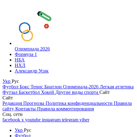
Олимпиада 2026
Формула 1
НБА
НХЛ
Александр Усик
Укр
Рус
Футбол
Бокс
Тенис
Биатлон
Олимпиада-2026
Легкая атлетика
Футзал
Баскетбол
Хокей
Другие виды спорта
Сайт
Сайт
Редакция
Прогнозы
Политика конфиденциальности
Правила
сайту
Контакты
Правила комментирования
Соц. сети
facebook
x
youtube
instagram
telegram
viber
Укр
Рус
Футбол