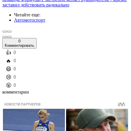
заставил действовать радикально
Читайте еще
:
Автомотоспорт
0
Комментировать
️👍
0
️🔥
0
️😄
0
️😢
0
️🤬
0
комментарии