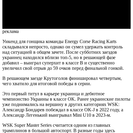
Video
реклама
Уикенд для гонщика команды Energy Corse Racing Karts
складывался непросто, однако он сумел удержать контроль
над ситуацией в общем зачете. После субботних заездов
украинец находился вблизи топ-5, но в решающей фазе
добавил – выиграл суперхит в классе B и существенно
увеличил свой отрыв до 59 очков перед финальной гонкой.
В решающем заезде Крутоголов финишировал четвертым,
чего хватило для итоговой победы в серии.
Это первый титул в карьере украинца и дебютное
чемпионство Украины в классе OK. Ранее украинские пилоты
уже поднимались на вершину в других категориях WSK:
Александр Бондарев побеждал в классе OK-J в 2022 году, а
Александр Легенький выигрывал Mini U10 в 2023-м.
WSK Super Master Series считается одним из главных
трамплинов в большой автоспорт. В разные годы здесь