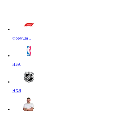
Формула 1
НБА
НХЛ