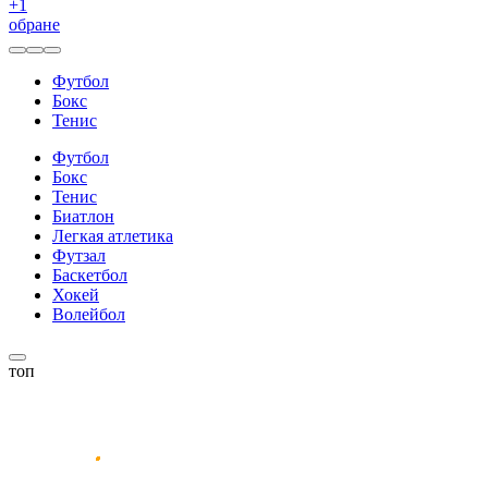
+
1
обране
Футбол
Бокс
Тенис
Футбол
Бокс
Тенис
Биатлон
Легкая атлетика
Футзал
Баскетбол
Хокей
Волейбол
топ