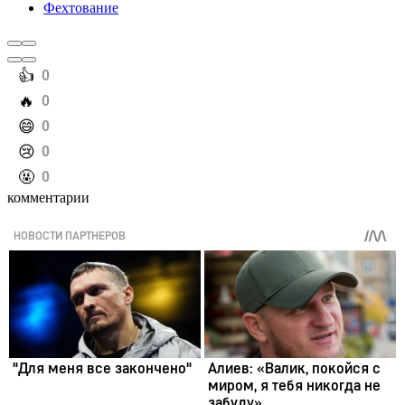
Фехтование
️👍
0
️🔥
0
️😄
0
️😢
0
️🤬
0
комментарии