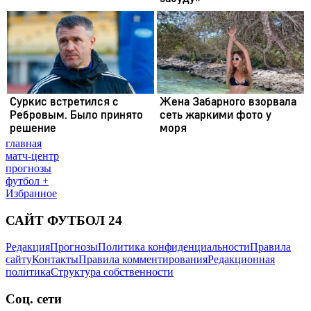
главная
матч-центр
прогнозы
футбол +
Избранное
САЙТ ФУТБОЛ 24
Редакция
Прогнозы
Политика конфиденциальности
Правила
сайту
Контакты
Правила комментирования
Редакционная
политика
Структура собственности
Соц. сети