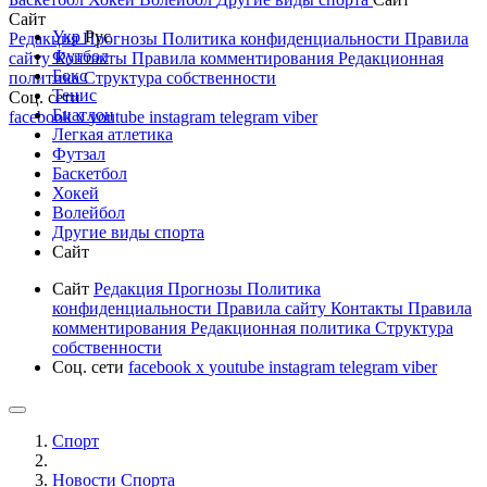
Сайт
Укр
Рус
Редакция
Прогнозы
Политика конфиденциальности
Правила
Футбол
сайту
Контакты
Правила комментирования
Редакционная
Бокс
политика
Структура собственности
Тенис
Соц. сети
Биатлон
facebook
x
youtube
instagram
telegram
viber
Легкая атлетика
Футзал
Баскетбол
Хокей
Волейбол
Другие виды спорта
Сайт
Сайт
Редакция
Прогнозы
Политика
конфиденциальности
Правила сайту
Контакты
Правила
комментирования
Редакционная политика
Структура
собственности
Соц. сети
facebook
x
youtube
instagram
telegram
viber
Спорт
Новости Cпорта