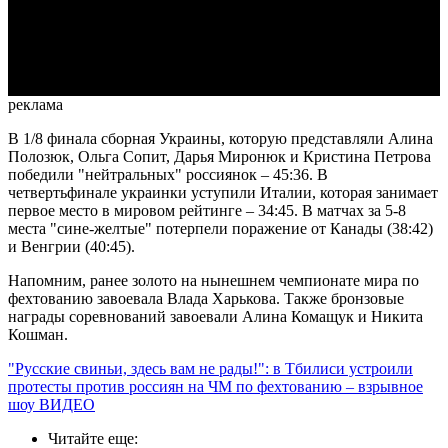
Video
реклама
В 1/8 финала сборная Украины, которую представляли Алина
Полозюк, Ольга Сопит, Дарья Миронюк и Кристина Петрова
победили "нейтральных" россиянок – 45:36. В
четвертьфинале украинки уступили Италии, которая занимает
первое место в мировом рейтинге – 34:45. В матчах за 5-8
места "сине-желтые" потерпели поражение от Канады (38:42)
и Венгрии (40:45).
Напомним, ранее золото на нынешнем чемпионате мира по
фехтованию завоевала Влада Харькова. Также бронзовые
награды соревнований завоевали Алина Комащук и Никита
Кошман.
"Русские свиньи, здесь вам не рады!": в Тбилиси устроили
протесты против россиян на ЧМ по фехтованию – взрывное
шоу ВИДЕО
Читайте еще
: