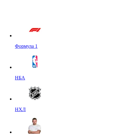
Формула 1
НБА
НХЛ