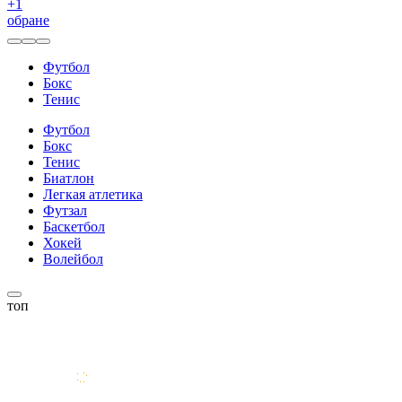
+
1
обране
Футбол
Бокс
Тенис
Футбол
Бокс
Тенис
Биатлон
Легкая атлетика
Футзал
Баскетбол
Хокей
Волейбол
топ