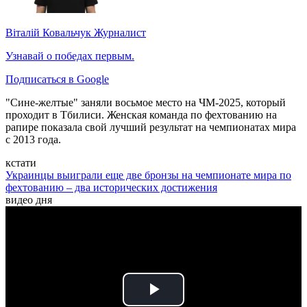
Віталій Ковальчук
Журналист
Узнавай о победах первым.
Подписаться в Google
"Сине-желтые" заняли восьмое место на ЧМ-2025, который
проходит в Тбилиси. Женская команда по фехтованию на
рапире показала свой лучший результат на чемпионатах мира
с 2013 года.
кстати
Украинцы выиграли еще две бронзы на чемпионате мира по
фехтованию – два исторических достижения
видео дня
Play