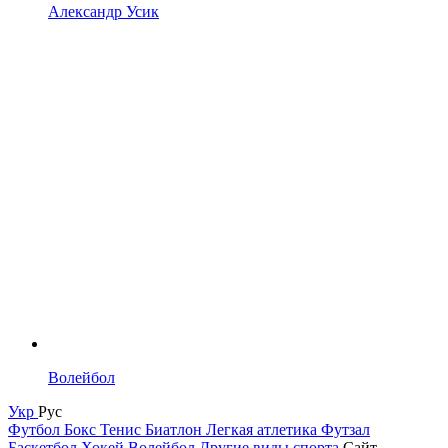
Александр Усик
Волейбол
Укр
Рус
Футбол
Бокс
Тенис
Биатлон
Легкая атлетика
Футзал
Баскетбол
Хокей
Волейбол
Другие виды спорта
Сайт